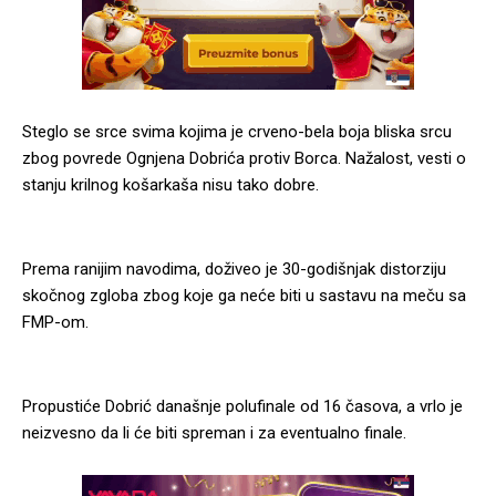
Steglo se srce svima kojima je crveno-bela boja bliska srcu
zbog povrede Ognjena Dobrića protiv Borca. Nažalost, vesti o
stanju krilnog košarkaša nisu tako dobre.
Prema ranijim navodima, doživeo je 30-godišnjak distorziju
skočnog zgloba zbog koje ga neće biti u sastavu na meču sa
FMP-om.
Propustiće Dobrić današnje polufinale od 16 časova, a vrlo je
neizvesno da li će biti spreman i za eventualno finale.