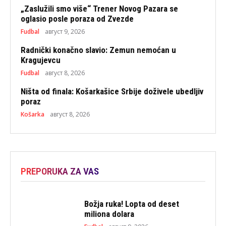
„Zaslužili smo više“ Trener Novog Pazara se
oglasio posle poraza od Zvezde
Fudbal
август 9, 2026
Radnički konačno slavio: Zemun nemoćan u
Kragujevcu
Fudbal
август 8, 2026
Ništa od finala: Košarkašice Srbije doživele ubedljiv
poraz
Košarka
август 8, 2026
PREPORUKA ZA VAS
Božja ruka! Lopta od deset
miliona dolara