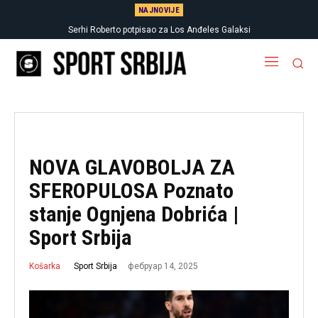
NAJNOVIJE
Serhi Roberto potpisao za Los Anđeles Galaksi
NOVA GLAVOBOLJA ZA
SFEROPULOSA Poznato
stanje Ognjena Dobrića |
Sport Srbija
фебруар 14, 2025
Sport Srbija
Košarka