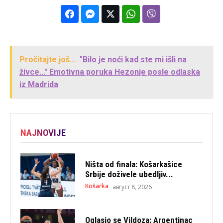
Pročitajte još...
"Bilo je noći kad ste mi išli na
živce..." Emotivna poruka Hezonje posle odlaska
iz Madrida
NAJNOVIJE
Ništa od finala: Košarkašice
Srbije doživele ubedljiv...
Košarka
август 8, 2026
Oglasio se Vildoza: Argentinac