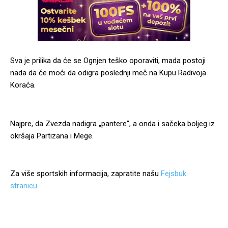
Sva je prilika da će se Ognjen teško oporaviti, mada postoji
nada da će moći da odigra poslednji meč na Kupu Radivoja
Koraća.
Najpre, da Zvezda nadigra „pantere“, a onda i sačeka boljeg iz
okršaja Partizana i Mege.
Za više sportskih informacija, zapratite našu
Fejsbuk
stranicu
.