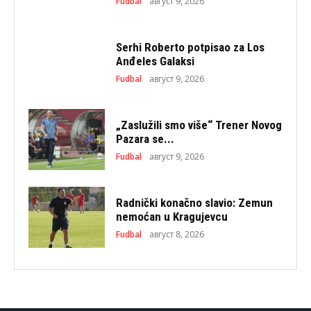
Fudbal
август 9, 2026
Serhi Roberto potpisao za Los
Anđeles Galaksi
Fudbal
август 9, 2026
„Zaslužili smo više“ Trener Novog
Pazara se...
Fudbal
август 9, 2026
Radnički konačno slavio: Zemun
nemoćan u Kragujevcu
Fudbal
август 8, 2026