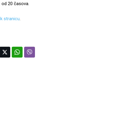
m od 20 časova.
k stranicu
.