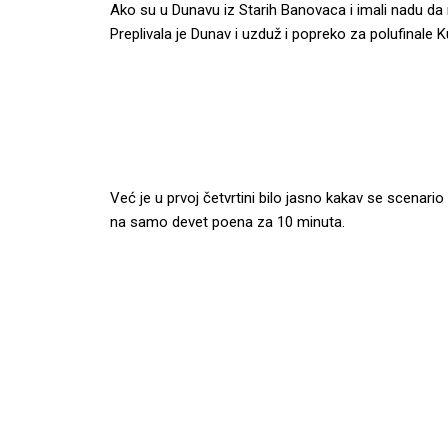
Ako su u Dunavu iz Starih Banovaca i imali nadu da
Preplivala je Dunav i uzduž i popreko za polufinale 
Već je u prvoj četvrtini bilo jasno kakav se scenar
na samo devet poena za 10 minuta.