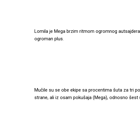
Lomila je Mega brzim ritmom ogromnog autsajdera n
ogroman plus.
Mučile su se obe ekipe sa procentima šuta za tri po
strane, ali iz osam pokušaja (Mega), odnosno šest 