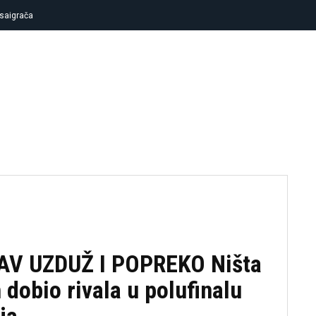
saigrača
FUDBAL
KOŠARKA
TENIS
OSTA
V UZDUŽ I POPREKO Ništa
 dobio rivala u polufinalu