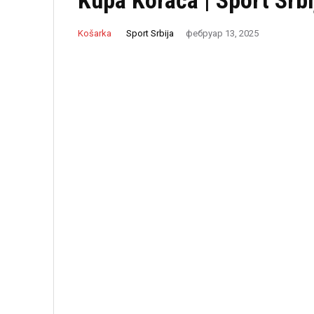
Kupa Koraća | Sport Srbi
Sport Srbija
Košarka
фебруар 13, 2025