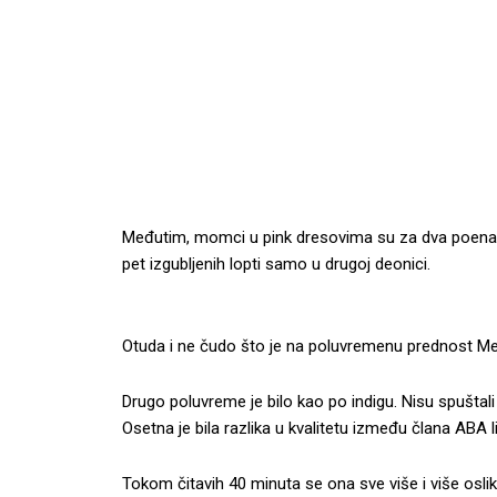
Međutim, momci u pink dresovima su za dva poena bil
pet izgubljenih lopti samo u drugoj deonici.
Otuda i ne čudo što je na poluvremenu prednost Mege
Drugo poluvreme je bilo kao po indigu. Nisu spuštal
Osetna je bila razlika u kvalitetu između člana ABA li
Tokom čitavih 40 minuta se ona sve više i više osli