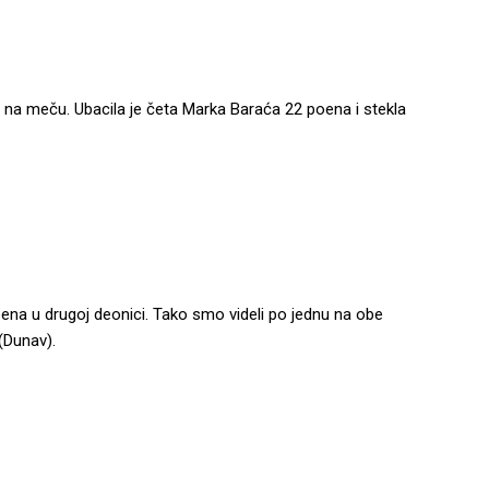
a meču. Ubacila je četa Marka Baraća 22 poena i stekla
ena u drugoj deonici. Tako smo videli po jednu na obe
(Dunav).