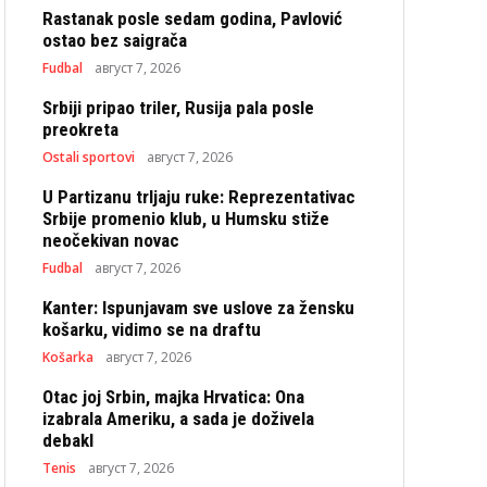
Rastanak posle sedam godina, Pavlović
ostao bez saigrača
Fudbal
август 7, 2026
Srbiji pripao triler, Rusija pala posle
preokreta
Ostali sportovi
август 7, 2026
U Partizanu trljaju ruke: Reprezentativac
Srbije promenio klub, u Humsku stiže
neočekivan novac
Fudbal
август 7, 2026
Kanter: Ispunjavam sve uslove za žensku
košarku, vidimo se na draftu
Košarka
август 7, 2026
Otac joj Srbin, majka Hrvatica: Ona
izabrala Ameriku, a sada je doživela
debakl
Tenis
август 7, 2026