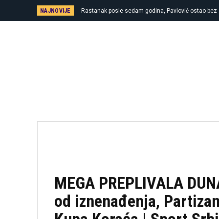
NAJNOVIJE
Rastanak posle sedam godina, Pavlović ostao bez 
MEGA PREPLIVALA DUNA
od iznenađenja, Partizan