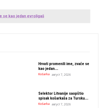
će se kao jedan evroligaš
Hrvati promenili ime, zvaće se
kao jedan...
Košarka
август 7, 2026
Selektor Litvanije saopštio
spisak košarkaša za Tursku...
Košarka
август 7, 2026