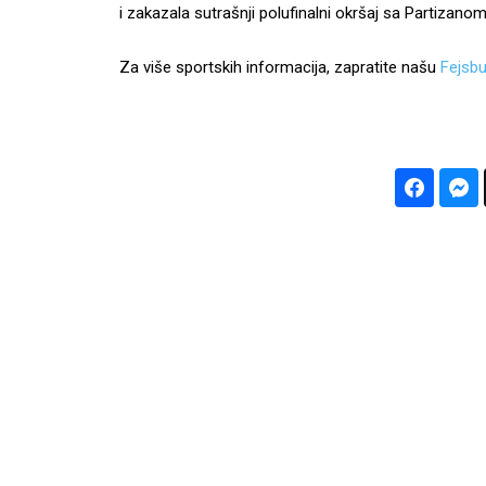
i zakazala sutrašnji polufinalni okršaj sa Partizano
Za više sportskih informacija, zapratite našu
Fejsbu