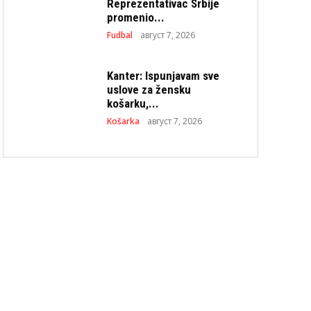
Reprezentativac Srbije
promenio...
Fudbal
август 7, 2026
Kanter: Ispunjavam sve
uslove za žensku
košarku,...
Košarka
август 7, 2026