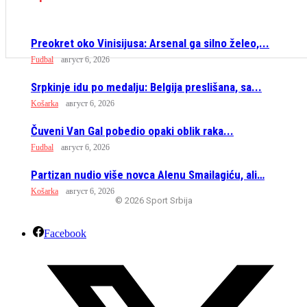
Preokret oko Vinisijusa: Arsenal ga silno želeo,...
Fudbal
август 6, 2026
Srpkinje idu po medalju: Belgija preslišana, sa...
Košarka
август 6, 2026
Čuveni Van Gal pobedio opaki oblik raka...
Fudbal
август 6, 2026
Partizan nudio više novca Alenu Smailagiću, ali…
Košarka
август 6, 2026
© 2026 Sport Srbija
Facebook