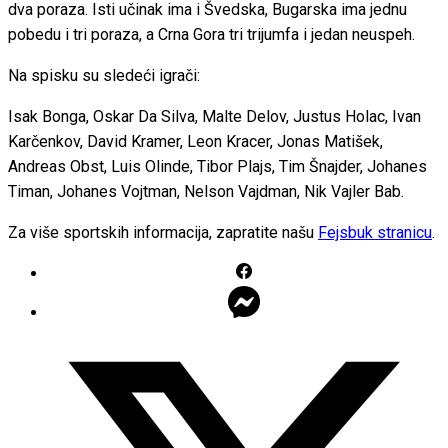
dva poraza. Isti učinak ima i Švedska, Bugarska ima jednu
pobedu i tri poraza, a Crna Gora tri trijumfa i jedan neuspeh.
Na spisku su sledeći igrači:
Isak Bonga, Oskar Da Silva, Malte Delov, Justus Holac, Ivan
Karčenkov, David Kramer, Leon Kracer, Jonas Matišek,
Andreas Obst, Luis Olinde, Tibor Plajs, Tim Šnajder, Johanes
Timan, Johanes Vojtman, Nelson Vajdman, Nik Vajler Bab.
Za više sportskih informacija, zapratite našu
Fejsbuk stranicu
.