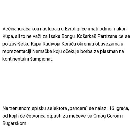
Većina igrača koji nastupaju u Evroligi će imati odmor nakon
Kupa, ali to ne važi za Isaka Bongu. Košarkaš Partizana će se
po završetku Kupa Radivoja Koraća okrenuti obavezama u
reprezentaciji Nemačke koju očekuje borba za plasman na
kontinentalni šampionat.
Na trenutnom spisku selektora „pancera“ se nalazi 16 igrača,
od kojih će četvorica otpasti za mečeve sa Crnog Gorom i
Bugarskom.