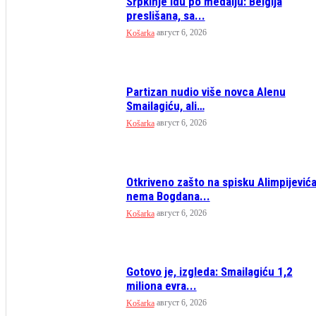
Srpkinje idu po medalju: Belgija
preslišana, sa...
август 6, 2026
Košarka
Partizan nudio više novca Alenu
Smailagiću, ali…
август 6, 2026
Košarka
Otkriveno zašto na spisku Alimpijević
nema Bogdana...
август 6, 2026
Košarka
Gotovo je, izgleda: Smailagiću 1,2
miliona evra...
август 6, 2026
Košarka