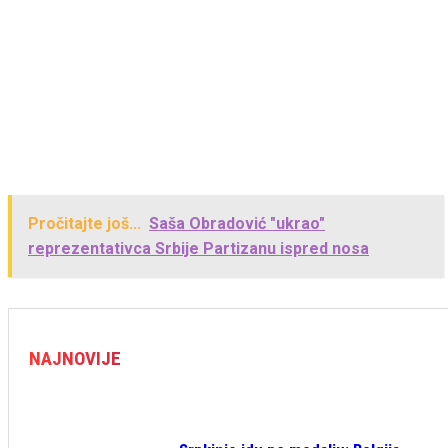
Pročitajte još...
Saša Obradović "ukrao"
reprezentativca Srbije Partizanu ispred nosa
NAJNOVIJE