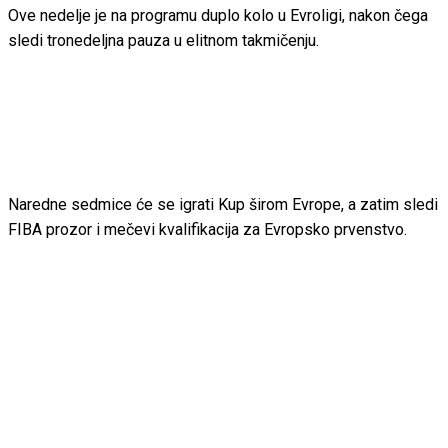
Ove nedelje je na programu duplo kolo u Evroligi, nakon čega
sledi tronedeljna pauza u elitnom takmičenju.
Naredne sedmice će se igrati Kup širom Evrope, a zatim sledi
FIBA prozor i mečevi kvalifikacija za Evropsko prvenstvo.