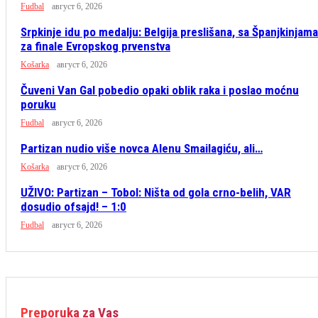
Fudbal
август 6, 2026
Srpkinje idu po medalju: Belgija preslišana, sa Španjkinjama
za finale Evropskog prvenstva
Košarka
август 6, 2026
Čuveni Van Gal pobedio opaki oblik raka i poslao moćnu
poruku
Fudbal
август 6, 2026
Partizan nudio više novca Alenu Smailagiću, ali…
Košarka
август 6, 2026
UŽIVO: Partizan – Tobol: Ništa od gola crno-belih, VAR
dosudio ofsajd! – 1:0
Fudbal
август 6, 2026
Preporuka za Vas