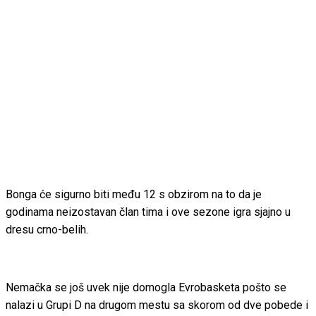
Bonga će sigurno biti među 12 s obzirom na to da je
godinama neizostavan član tima i ove sezone igra sjajno u
dresu crno-belih.
Nemačka se još uvek nije domogla Evrobasketa pošto se
nalazi u Grupi D na drugom mestu sa skorom od dve pobede i