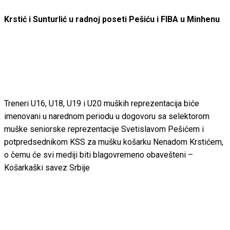
Krstić i Sunturlić u radnoj poseti Pešiću i FIBA u Minhenu
Treneri U16, U18, U19 i U20 muških reprezentacija biće
imenovani u narednom periodu u dogovoru sa selektorom
muške seniorske reprezentacije Svetislavom Pešićem i
potpredsednikom KSS za mušku košarku Nenadom Krstićem,
o čemu će svi mediji biti blagovremeno obavešteni –
Košarkaški savez Srbije