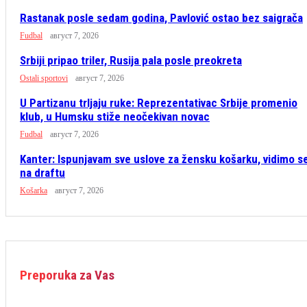
Rastanak posle sedam godina, Pavlović ostao bez saigrača
Fudbal
август 7, 2026
Srbiji pripao triler, Rusija pala posle preokreta
Ostali sportovi
август 7, 2026
U Partizanu trljaju ruke: Reprezentativac Srbije promenio
klub, u Humsku stiže neočekivan novac
Fudbal
август 7, 2026
Kanter: Ispunjavam sve uslove za žensku košarku, vidimo s
na draftu
Košarka
август 7, 2026
Preporuka za Vas