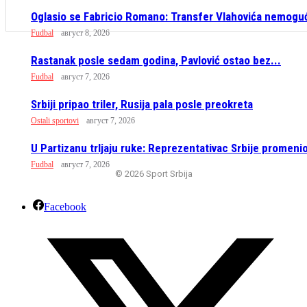
Oglasio se Fabricio Romano: Transfer Vlahovića nemogu
Fudbal
август 8, 2026
Rastanak posle sedam godina, Pavlović ostao bez...
Fudbal
август 7, 2026
Srbiji pripao triler, Rusija pala posle preokreta
Ostali sportovi
август 7, 2026
U Partizanu trljaju ruke: Reprezentativac Srbije promenio
Fudbal
август 7, 2026
© 2026 Sport Srbija
Facebook