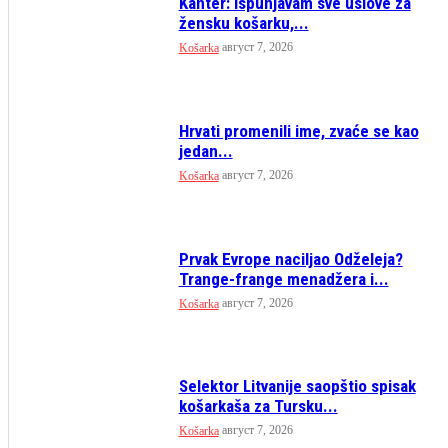
Kanter: Ispunjavam sve uslove za
žensku košarku,...
август 7, 2026
Košarka
Hrvati promenili ime, zvaće se kao
jedan...
август 7, 2026
Košarka
Prvak Evrope naciljao Odželeja?
Trange-frange menadžera i...
август 7, 2026
Košarka
Selektor Litvanije saopštio spisak
košarkaša za Tursku...
август 7, 2026
Košarka