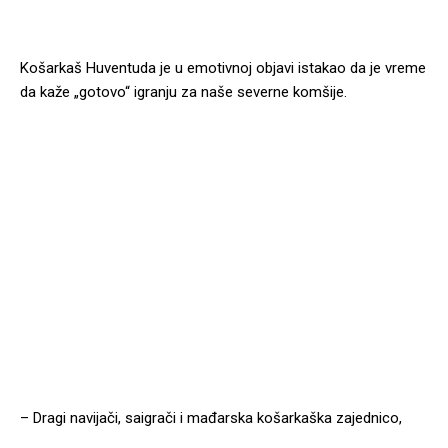
Košarkaš Huventuda je u emotivnoj objavi istakao da je vreme
da kaže „gotovo“ igranju za naše severne komšije.
– Dragi navijači, saigrači i mađarska košarkaška zajednico,