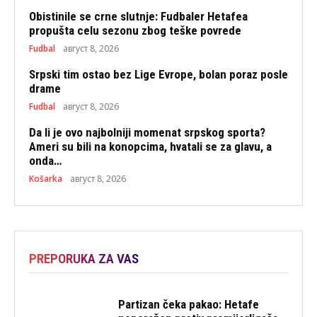
Obistinile se crne slutnje: Fudbaler Hetafea
propušta celu sezonu zbog teške povrede
Fudbal
август 8, 2026
Srpski tim ostao bez Lige Evrope, bolan poraz posle
drame
Fudbal
август 8, 2026
Da li je ovo najbolniji momenat srpskog sporta?
Ameri su bili na konopcima, hvatali se za glavu, a
onda…
Košarka
август 8, 2026
PREPORUKA ZA VAS
Partizan čeka pakao: Hetafe