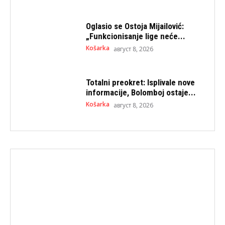
Oglasio se Ostoja Mijailović:
„Funkcionisanje lige neće...
Košarka
август 8, 2026
Totalni preokret: Isplivale nove
informacije, Bolomboj ostaje...
Košarka
август 8, 2026