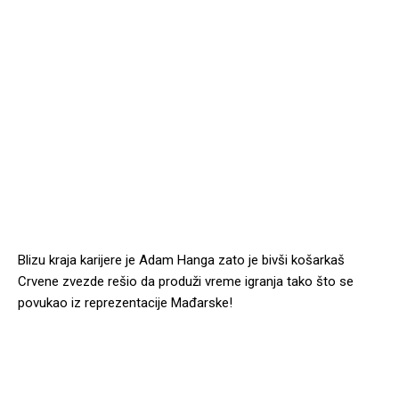
Blizu kraja karijere je Adam Hanga zato je bivši košarkaš
Crvene zvezde rešio da produži vreme igranja tako što se
povukao iz reprezentacije Mađarske!