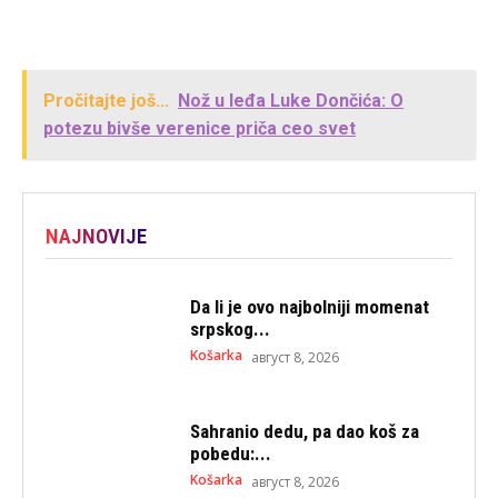
Pročitajte još...
Nož u leđa Luke Dončića: O
potezu bivše verenice priča ceo svet
NAJNOVIJE
Da li je ovo najbolniji momenat
srpskog...
Košarka
август 8, 2026
Sahranio dedu, pa dao koš za
pobedu:...
Košarka
август 8, 2026