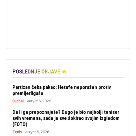
POSLEDNJE OBJAVE 🔥
Partizan čeka pakao: Hetafe neporažen protiv
premijerligaša
Fudbal
август 8, 2026
Da li ga prepoznajete? Dugo je bio najbolji teniser
svih vremena, sada je sve šokirao svojim izgledom
(FOTO)
Tenis
август 8, 2026