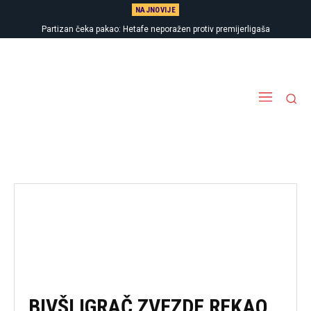
NAJNOVIJE
Partizan čeka pakao: Hetafe neporažen protiv premijerligaša
BIVŠI IGRAČ ZVEZDE REKAO