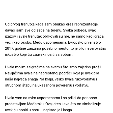
Od prvog trenutka kada sam obukao dres reprezentacije,
davao sam sve od sebe na terenu. Svaka pobeda, svaki
izazov i svaki trenutak oblikovali su me, ne samo kao igrača,
već i kao osobu. Među uspomenama, Evropsko prvenstvo
2017. godine zauzima posebno mesto, to je bilo neverovatno
iskustvo koje ću zauvek nositi sa sobom.
Hvala mojim saigračima na svemu što smo zajedno prošli.
Navijačima hvala na neprestanoj podršci, koja je uvek bila
naša najveća snaga. Na kraju, veliko hvala rukovodstvu i
stručnom štabu na ukazanom poverenju i vođstvu.
Hvala vam na svim uspomenama i na prilici da ponosno
predstavljam Mađarsku. Ovaj dres i sve što on simbolizuje
uvek ću nositi u srcu – napisao je Hanga.