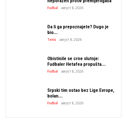
neporažen protiv premijerligaša
Fudbal
август 8, 2026
Da li ga prepoznajete? Dugo je
bio...
Tenis
август 8, 2026
Obistinile se crne slutnje:
Fudbaler Hetafea propušta...
Fudbal
август 8, 2026
Srpski tim ostao bez Lige Evrope,
bolan...
Fudbal
август 8, 2026