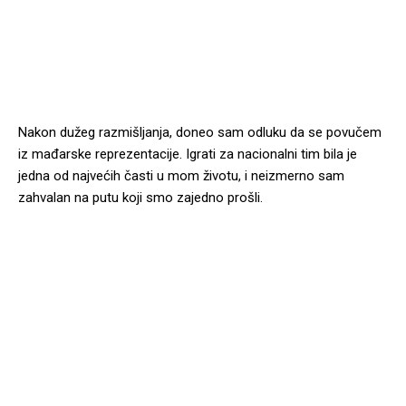
Nakon dužeg razmišljanja, doneo sam odluku da se povučem
iz mađarske reprezentacije. Igrati za nacionalni tim bila je
jedna od najvećih časti u mom životu, i neizmerno sam
zahvalan na putu koji smo zajedno prošli.