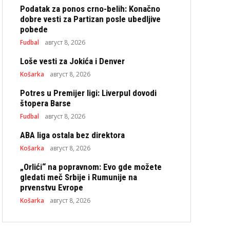
Podatak za ponos crno-belih: Konačno
dobre vesti za Partizan posle ubedljive
pobede
Fudbal
август 8, 2026
Loše vesti za Jokića i Denver
Košarka
август 8, 2026
Potres u Premijer ligi: Liverpul dovodi
štopera Barse
Fudbal
август 8, 2026
ABA liga ostala bez direktora
Košarka
август 8, 2026
„Orlići“ na popravnom: Evo gde možete
gledati meč Srbije i Rumunije na
prvenstvu Evrope
Košarka
август 8, 2026