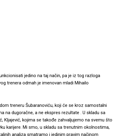
ionisati jedino na taj način, pa je iz tog razloga
vog trenera odmah je imenovan mladi Mihailo
adom treneru Šubaranoviću, koji će se kroz samostalni
rana na dugoračne, a ne ekspres rezultate . U skladu sa
rkić, Kljajević, kojima se takođe zahvaljujemo na svemu što
ku karijere. Mi smo, u skladu sa trenutnim okolnostima,
detaljnih analiza smatramo i jedinim pravim načinom