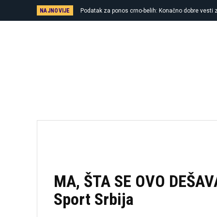
NAJNOVIJE
Podatak za ponos crno-belih: Konačno dobre vesti z
pobede
MA, ŠTA SE OVO DEŠAVA? 
Sport Srbija