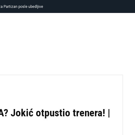
a Partizan posle ubedljive
FUDBAL
KOŠARKA
TENIS
OSTA
Jokić otpustio trenera! |