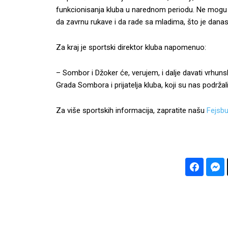
funkcionisanja kluba u narednom periodu. Ne mogu sv
da zavrnu rukave i da rade sa mladima, što je danas i
Za kraj je sportski direktor kluba napomenuo:
– Sombor i Džoker će, verujem, i dalje davati vrhun
Grada Sombora i prijatelja kluba, koji su nas podržali 
Za više sportskih informacija, zapratite našu
Fejsbu