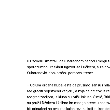
U Džokeru smatraju da u narednom periodu mogu funkc
sporazumno i raskinut ugovor sa Lučićem, a za no
Šubaranović, doskorašnji pomoćni trener.
– Odluka organa kluba jeste da pružimo šansu i ml
rad graditi sopstvenu karijeru, a koja će biti fokusi
reogranizacijom, iz kluba su otišli iskusni Simić, B
su pružili Džokeru i želimo im mnogo sreće u nastav
bili prinuđeni na ovaj radikalan rez, za koji, nakon 