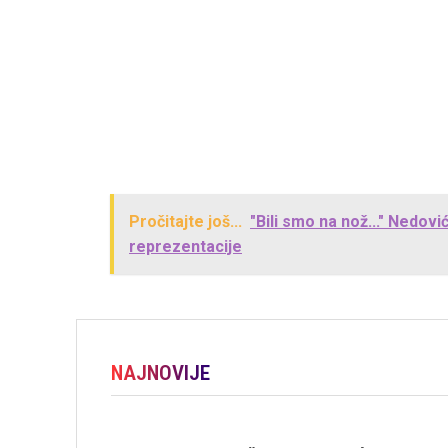
Pročitajte još...
"Bili smo na nož..." Nedov
reprezentacije
NAJNOVIJE