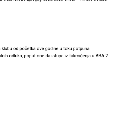
 klubu od početka ove godine u toku potpuna
jalnih odluka, poput one da istupe iz takmičenja u ABA 2