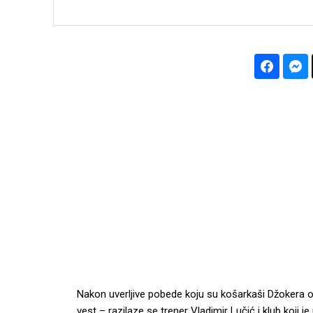
Nakon uverljive pobede koju su košarkaši Džokera o
vest – razilaze se trener Vladimir Lučić i klub koji 