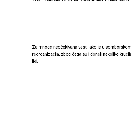
Za mnoge neočekivana vest, iako je u somborskom
reorganizacija, zbog čega su i doneli nekoliko kruci
ligi.