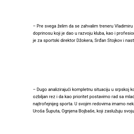
– Pre svega želim da se zahvalim treneru Vladimiru 
doprinosu koji je dao u razvoju kluba, kao i profesi
je za sportski direktor Džokera, Srđan Stojkov i nast
– Dugo analizirajući kompletnu situaciju u srpskoj 
ozbiljan rez i da kao prioritet postavimo rad sa mla
najtrofejnijeg sporta. U svojim redovima imamo nek
Uroša Šuputa, Ognjena Bojbaše, koji zaslužuju svoju 