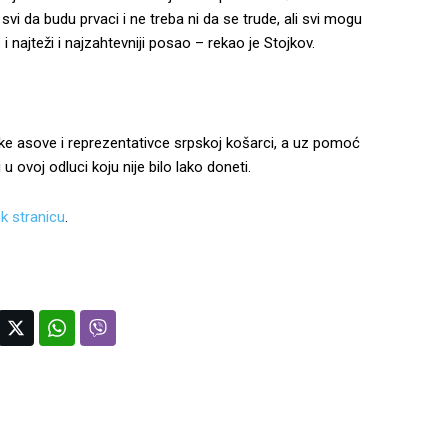
i da budu prvaci i ne treba ni da se trude, ali svi mogu
 najteži i najzahtevniji posao – rekao je Stojkov.
ske asove i reprezentativce srpskoj košarci, a uz pomoć
u ovoj odluci koju nije bilo lako doneti.
k stranicu
.