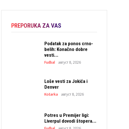
PREPORUKA ZA VAS
Podatak za ponos crno-
belih: Konačno dobre
vesti...
Fudbal
август 8, 2026
Loše vesti za Jokića i
Denver
Košarka
август 8, 2026
Potres u Premijer ligi:
Liverpul dovodi štopera...
Fudbal
август 8, 2026