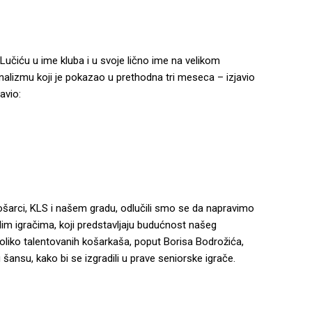
Lučiću u ime kluba i u svoje lično ime na velikom
onalizmu koji je pokazao u prethodna tri meseca – izjavio
avio:
košarci, KLS i našem gradu, odlučili smo se da napravimo
dim igračima, koji predstavljaju budućnost našeg
oliko talentovanih košarkaša, poput Borisa Bodrožića,
šansu, kako bi se izgradili u prave seniorske igrače.