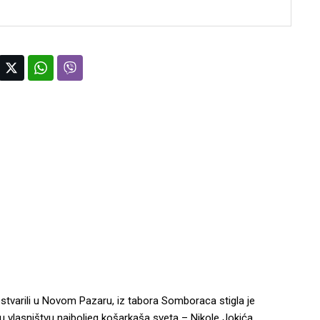
stvarili u Novom Pazaru, iz tabora Somboraca stigla je
je u vlasništvu najboljeg košarkaša sveta – Nikole Jokića.