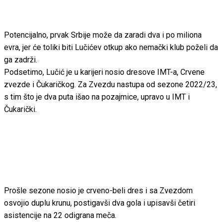
Potencijalno, prvak Srbije može da zaradi dva i po miliona
evra, jer će toliki biti Lučićev otkup ako nemački klub poželi da
ga zadrži.
Podsetimo, Lučić je u karijeri nosio dresove IMT-a, Crvene
zvezde i Čukaričkog. Za Zvezdu nastupa od sezone 2022/23,
s tim što je dva puta išao na pozajmice, upravo u IMT i
Čukarički.
Prošle sezone nosio je crveno-beli dres i sa Zvezdom
osvojio duplu krunu, postigavši dva gola i upisavši četiri
asistencije na 22 odigrana meča.