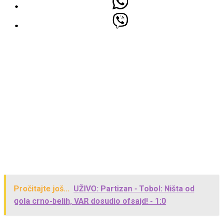
Pročitajte još...
UŽIVO: Partizan - Tobol: Ništa od
gola crno-belih, VAR dosudio ofsajd! - 1:0