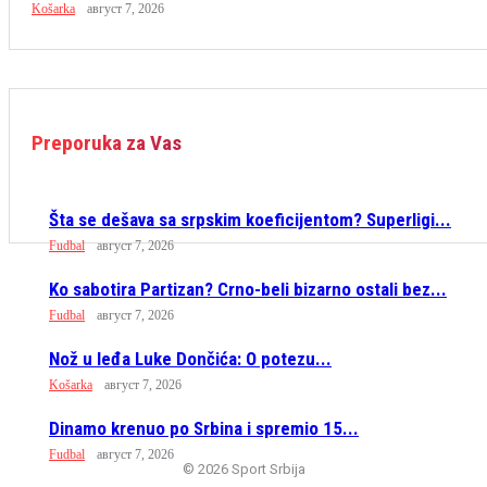
Košarka
август 7, 2026
Preporuka za Vas
Šta se dešava sa srpskim koeficijentom? Superligi...
Fudbal
август 7, 2026
Ko sabotira Partizan? Crno-beli bizarno ostali bez...
Fudbal
август 7, 2026
Nož u leđa Luke Dončića: O potezu...
Košarka
август 7, 2026
Dinamo krenuo po Srbina i spremio 15...
Fudbal
август 7, 2026
© 2026 Sport Srbija