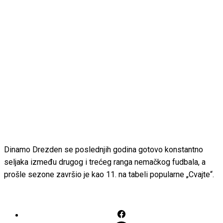
Dinamo Drezden se poslednjih godina gotovo konstantno
seljaka između drugog i trećeg ranga nemačkog fudbala, a
prošle sezone završio je kao 11. na tabeli popularne „Cvajte“.