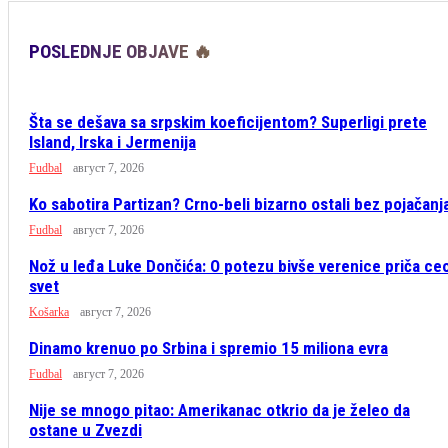
POSLEDNJE OBJAVE 🔥
Šta se dešava sa srpskim koeficijentom? Superligi prete
Island, Irska i Jermenija
Fudbal
август 7, 2026
Ko sabotira Partizan? Crno-beli bizarno ostali bez pojačanj
Fudbal
август 7, 2026
Nož u leđa Luke Dončića: O potezu bivše verenice priča ce
svet
Košarka
август 7, 2026
Dinamo krenuo po Srbina i spremio 15 miliona evra
Fudbal
август 7, 2026
Nije se mnogo pitao: Amerikanac otkrio da je želeo da
ostane u Zvezdi