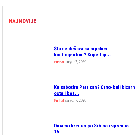
NAJNOVIJE
Šta se dešava sa srpskim
koeficijentom? Superligi...
август 7, 2026
Fudbal
Ko sabotira Partizan? Crno-beli bizar
ostali bez...
август 7, 2026
Fudbal
Dinamo krenuo po Srbina i spremio
15...