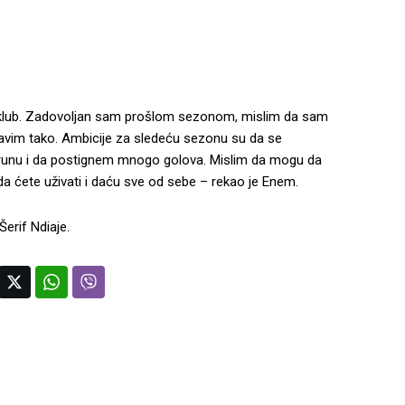
 klub. Zadovoljan sam prošlom sezonom, mislim da sam
avim tako. Ambicije za sledeću sezonu su da se
krunu i da postignem mnogo golova. Mislim da mogu da
 ćete uživati i daću sve od sebe – rekao je Enem.
erif Ndiaje.