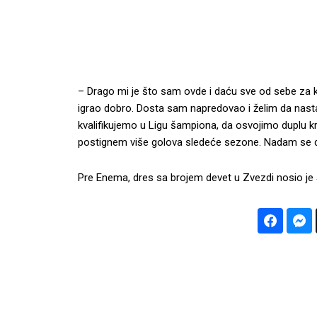
– Drago mi je što sam ovde i daću sve od sebe za
igrao dobro. Dosta sam napredovao i želim da nast
kvalifikujemo u Ligu šampiona, da osvojimo duplu 
postignem više golova sledeće sezone. Nadam se da
Pre Enema, dres sa brojem devet u Zvezdi nosio je Š