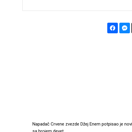
Napadač Crvene zvezde Džej Enem potpisao je novi 
sa brojem devet.