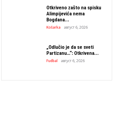
Otkriveno zašto na spisku
Alimpijevića nema
Bogdana...
Košarka
август 6, 2026
„Odlučio je da se sveti
Partizanu…“: Otkrivena...
Fudbal
август 6, 2026