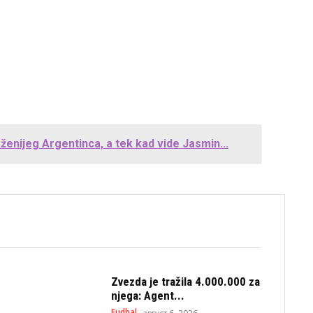
ženijeg Argentinca, a tek kad vide Jasmin...
Zvezda je tražila 4.000.000 za
njega: Agent...
Fudbal