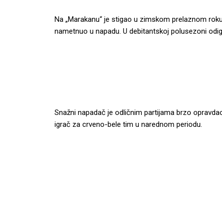
Na „Marakanu“ je stigao u zimskom prelaznom roku
nametnuo u napadu. U debitantskoj polusezoni odigr
Snažni napadač je odličnim partijama brzo opravdao
igrač za crveno-bele tim u narednom periodu.