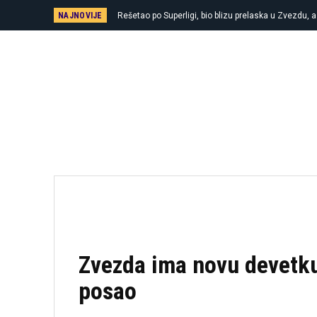
NAJNOVIJE
Rešetao po Superligi, bio blizu prelaska u Zvezdu, 
Zvezda ima novu devetku!
posao