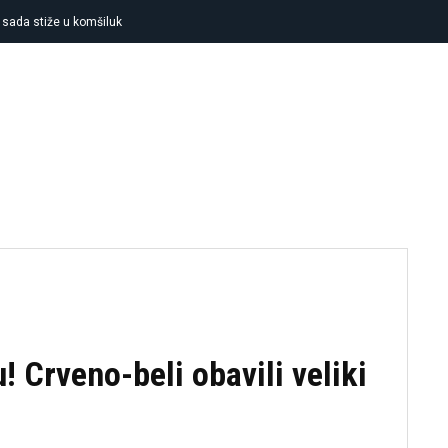
a sada stiže u komšiluk
FUDBAL
KOŠARKA
TENIS
OSTA
 Crveno-beli obavili veliki