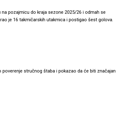
 na pozajmicu do kraja sezone 2025/26 i odmah se
ao je 16 takmičarskih utakmica i postigao šest golova.
 poverenje stručnog štaba i pokazao da će biti značajan