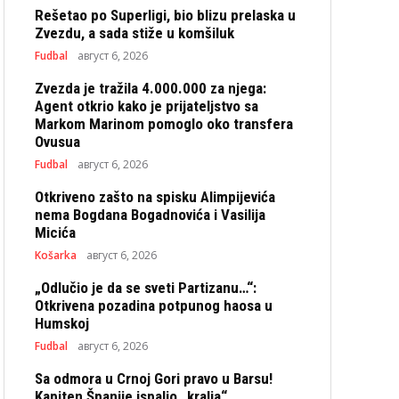
Rešetao po Superligi, bio blizu prelaska u
Zvezdu, a sada stiže u komšiluk
Fudbal
август 6, 2026
Zvezda je tražila 4.000.000 za njega:
Agent otkrio kako je prijateljstvo sa
Markom Marinom pomoglo oko transfera
Ovusua
Fudbal
август 6, 2026
Otkriveno zašto na spisku Alimpijevića
nema Bogdana Bogadnovića i Vasilija
Micića
Košarka
август 6, 2026
„Odlučio je da se sveti Partizanu…“:
Otkrivena pozadina potpunog haosa u
Humskoj
Fudbal
август 6, 2026
Sa odmora u Crnoj Gori pravo u Barsu!
Kapiten Španije ispalio „kralja“