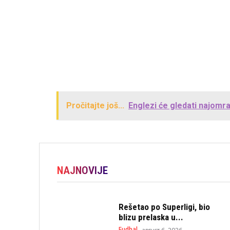
Pročitajte još...
Englezi će gledati najomra
NAJNOVIJE
Rešetao po Superligi, bio
blizu prelaska u...
Fudbal