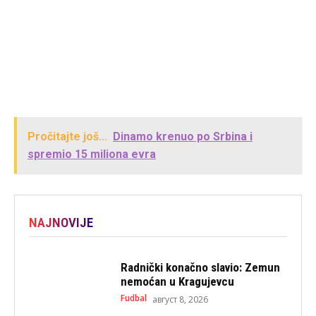
Pročitajte još...
Dinamo krenuo po Srbina i
spremio 15 miliona evra
NAJNOVIJE
Radnički konačno slavio: Zemun
nemoćan u Kragujevcu
Fudbal
август 8, 2026