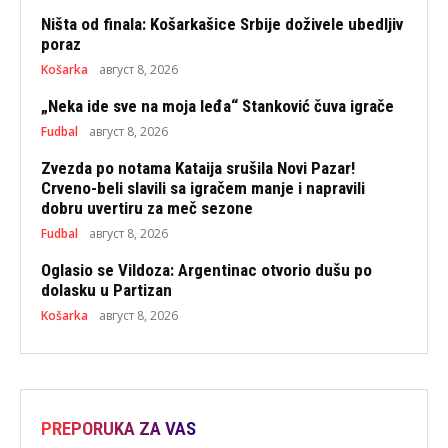
Ništa od finala: Košarkašice Srbije doživele ubedljiv
poraz
Košarka
август 8, 2026
„Neka ide sve na moja leđa“ Stanković čuva igrače
Fudbal
август 8, 2026
Zvezda po notama Kataija srušila Novi Pazar!
Crveno-beli slavili sa igračem manje i napravili
dobru uvertiru za meč sezone
Fudbal
август 8, 2026
Oglasio se Vildoza: Argentinac otvorio dušu po
dolasku u Partizan
Košarka
август 8, 2026
PREPORUKA ZA VAS