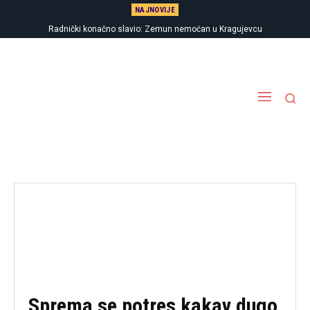
NAJNOVIJE
Radnički konačno slavio: Zemun nemoćan u Kragujevcu
Sprema se potres kakav dugo