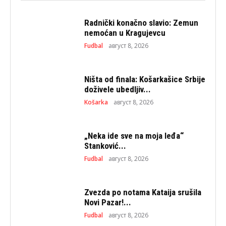
Radnički konačno slavio: Zemun
nemoćan u Kragujevcu
Fudbal
август 8, 2026
Ništa od finala: Košarkašice Srbije
doživele ubedljiv...
Košarka
август 8, 2026
„Neka ide sve na moja leđa“
Stanković...
Fudbal
август 8, 2026
Zvezda po notama Kataija srušila
Novi Pazar!...
Fudbal
август 8, 2026