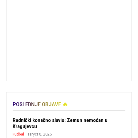
POSLEDNJE OBJAVE 🔥
Radnički konačno slavio: Zemun nemoćan u
Kragujevcu
Fudbal
август 8, 2026