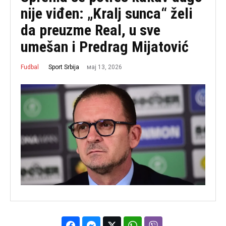
nije viđen: „Kralj sunca“ želi
da preuzme Real, u sve
umešan i Predrag Mijatović
мај 13, 2026
Sport Srbija
Fudbal