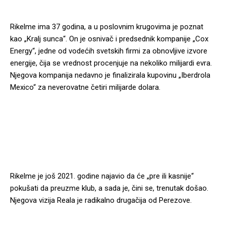
Rikelme ima 37 godina, a u poslovnim krugovima je poznat
kao „Kralj sunca“. On je osnivač i predsednik kompanije „Cox
Energy“, jedne od vodećih svetskih firmi za obnovljive izvore
energije, čija se vrednost procenjuje na nekoliko milijardi evra.
Njegova kompanija nedavno je finalizirala kupovinu „Iberdrola
Mexico“ za neverovatne četiri milijarde dolara.
Rikelme je još 2021. godine najavio da će „pre ili kasnije“
pokušati da preuzme klub, a sada je, čini se, trenutak došao.
Njegova vizija Reala je radikalno drugačija od Perezove.