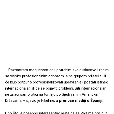
– Razmatram mogućnost da upotrebim svoje iskustvo i radim
sa visoko profesionalnim odborom, a ne grupom prijatelja. Ili
će klub potpuno profesionalizovati upravljanje i postati istinski
internacionalan, ili će se pojaviti problemi. Biti internacionalan
ne znači samo otići na turneju po Sjedinjenim Američkim
Državama – izjavio je Rikelme, a
prenose mediji u Španiji.
Ono što je posebno interesantno jeste da se Rikelme prvi put