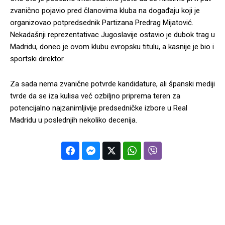
zvanično pojavio pred članovima kluba na događaju koji je
organizovao potpredsednik Partizana Predrag Mijatović.
Nekadašnji reprezentativac Jugoslavije ostavio je dubok trag u
Madridu, doneo je ovom klubu evropsku titulu, a kasnije je bio i
sportski direktor.
Za sada nema zvanične potvrde kandidature, ali španski mediji
tvrde da se iza kulisa već ozbiljno priprema teren za
potencijalno najzanimljivije predsedničke izbore u Real
Madridu u poslednjih nekoliko decenija.