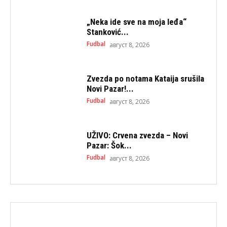
„Neka ide sve na moja leđa“
Stanković...
Fudbal
август 8, 2026
Zvezda po notama Kataija srušila
Novi Pazar!...
Fudbal
август 8, 2026
UŽIVO: Crvena zvezda – Novi
Pazar: Šok...
Fudbal
август 8, 2026