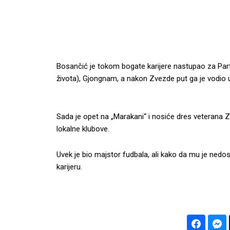
Bosančić je tokom bogate karijere nastupao za Parti
života), Gjongnam, a nakon Zvezde put ga je vodio u
Sada je opet na „Marakani“ i nosiće dres veterana Z
lokalne klubove.
Uvek je bio majstor fudbala, ali kako da mu je nedos
karijeru.