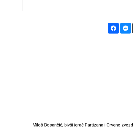
Miloš Bosančić, bivši igrač Partizana i Crvene zvez