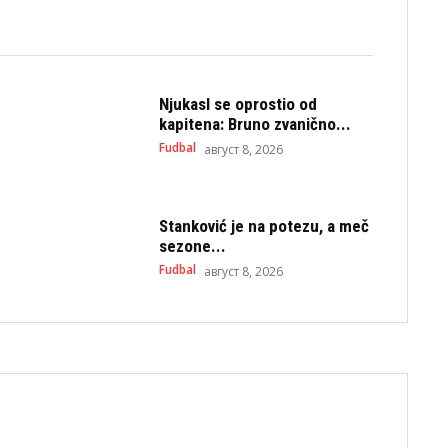
Njukasl se oprostio od
kapitena: Bruno zvanično...
Fudbal
август 8, 2026
Stanković je na potezu, a meč
sezone...
Fudbal
август 8, 2026