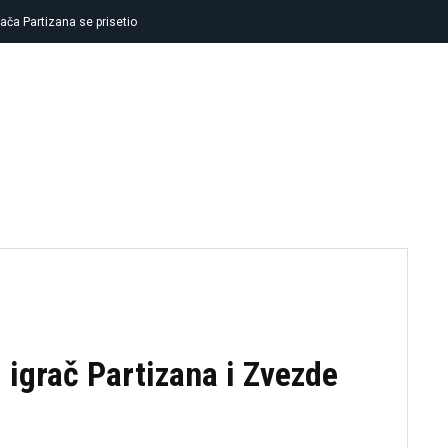
ača Partizana se prisetio
FUDBAL
KOŠARKA
TENIS
OSTA
i igrač Partizana i Zvezde