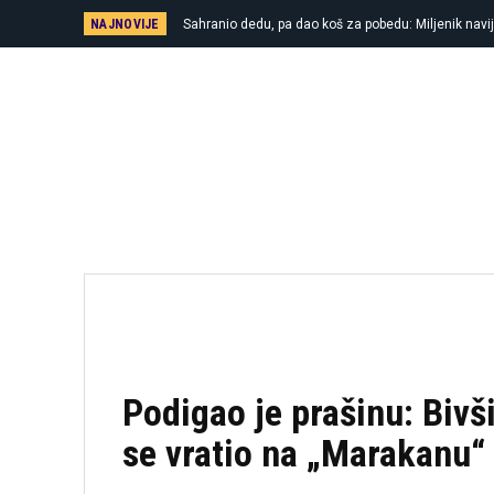
NAJNOVIJE
Sahranio dedu, pa dao koš za pobedu: Miljenik navij
najvažnijeg trenutka u karijeri
Podigao je prašinu: Bivš
se vratio na „Marakanu“