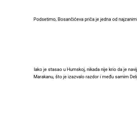
Podsetimo, Bosančićeva priča je jedna od najzanimljivij
Iako je stasao u Humskoj, nikada nije krio da je na
Marakanu, što je izazvalo razdor i među samim Del