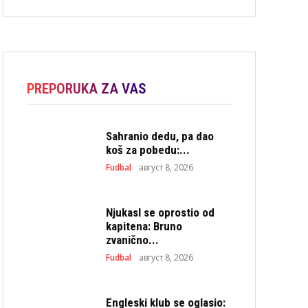
PREPORUKA ZA VAS
Sahranio dedu, pa dao
koš za pobedu:...
Fudbal
август 8, 2026
Njukasl se oprostio od
kapitena: Bruno
zvanično...
Fudbal
август 8, 2026
Engleski klub se oglasio: