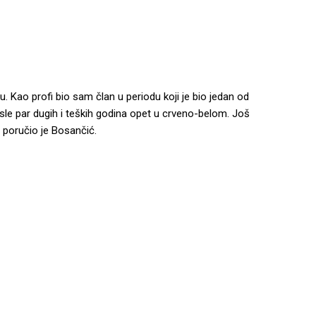
Kao profi bio sam član u periodu koji je bio jedan od
posle par dugih i teških godina opet u crveno-belom. Još
poručio je Bosančić.