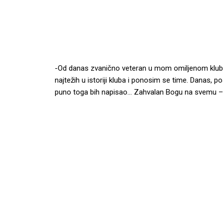
-Od danas zvanično veteran u mom omiljenom klubu. 
najtežih u istoriji kluba i ponosim se time. Danas, 
puno toga bih napisao… Zahvalan Bogu na svemu – 