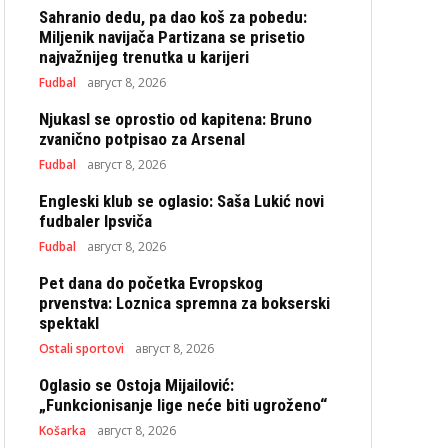
Sahranio dedu, pa dao koš za pobedu:
Miljenik navijača Partizana se prisetio
najvažnijeg trenutka u karijeri
Fudbal
август 8, 2026
Njukasl se oprostio od kapitena: Bruno
zvanično potpisao za Arsenal
Fudbal
август 8, 2026
Engleski klub se oglasio: Saša Lukić novi
fudbaler Ipsviča
Fudbal
август 8, 2026
Pet dana do početka Evropskog
prvenstva: Loznica spremna za bokserski
spektakl
Ostali sportovi
август 8, 2026
Oglasio se Ostoja Mijailović:
„Funkcionisanje lige neće biti ugroženo“
Košarka
август 8, 2026