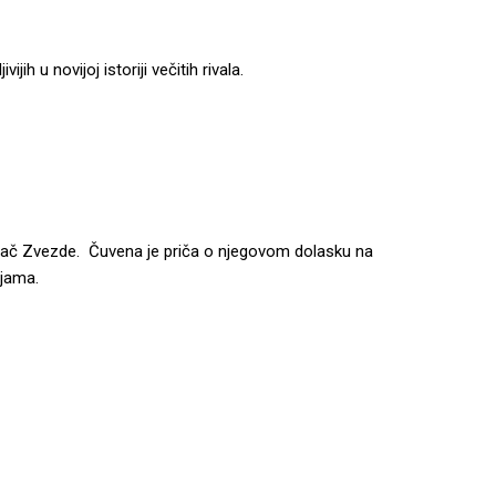
ih u novijoj istoriji večitih rivala.
vijač Zvezde. Čuvena je priča o njegovom dolasku na
ijama.