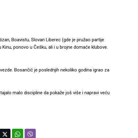
zan, Boavistu, Slovan Liberec (gde je pružao partije
 Kinu, ponovo u Češku, ali i u brojne domaće klubove.
vezde. Bosančić je poslednjih nekoliko godina igrao za
tajalo malo discipline da pokaže još više i napravi veću