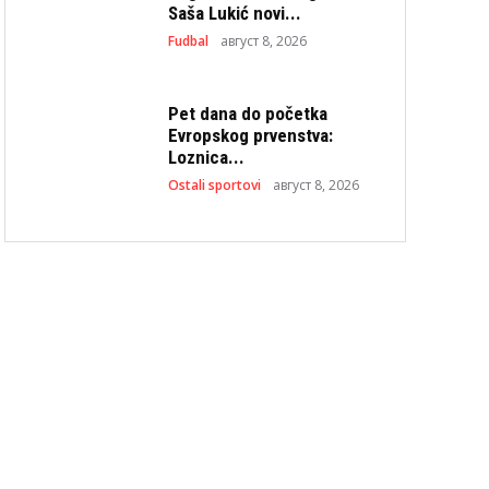
Saša Lukić novi...
Fudbal
август 8, 2026
Pet dana do početka
Evropskog prvenstva:
Loznica...
Ostali sportovi
август 8, 2026