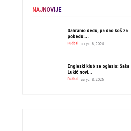
NAJNOVIJE
Sahranio dedu, pa dao koš za
pobedu:...
Fudbal
август 8, 2026
Engleski klub se oglasio: Saša
Lukić novi...
Fudbal
август 8, 2026