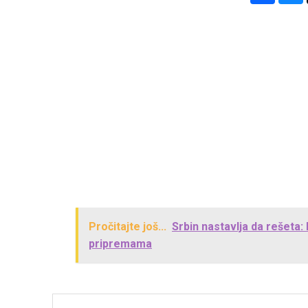
Pročitajte još...
Srbin nastavlja da rešeta:
pripremama