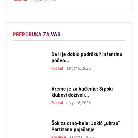
PREPORUKA ZA VAS
Da li je dobio podršku? Infantino
počeo...
Fudbal
август 6, 2026
Vreme je za buđenje: Srpski
klubovi doživeli...
Fudbal
август 6, 2026
Šok za crno-bele: Jokić „ukrao“
Partizanu pojačanje
Košarka
август 6, 2026