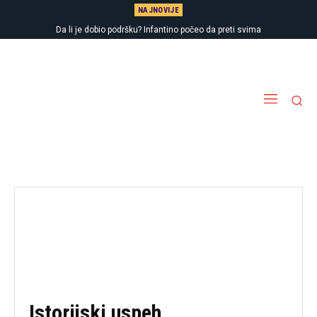
NAJNOVIJE
Da li je dobio podršku? Infantino počeo da preti svima
Istorijski uspeh