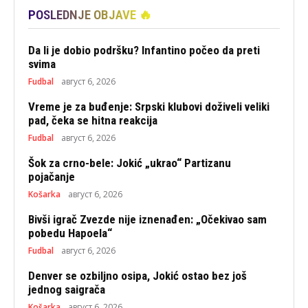
POSLEDNJE OBJAVE 🔥
Da li je dobio podršku? Infantino počeo da preti
svima
Fudbal
август 6, 2026
Vreme je za buđenje: Srpski klubovi doživeli veliki
pad, čeka se hitna reakcija
Fudbal
август 6, 2026
Šok za crno-bele: Jokić „ukrao“ Partizanu
pojačanje
Košarka
август 6, 2026
Bivši igrač Zvezde nije iznenađen: „Očekivao sam
pobedu Hapoela“
Fudbal
август 6, 2026
Denver se ozbiljno osipa, Jokić ostao bez još
jednog saigrača
Košarka
август 6, 2026