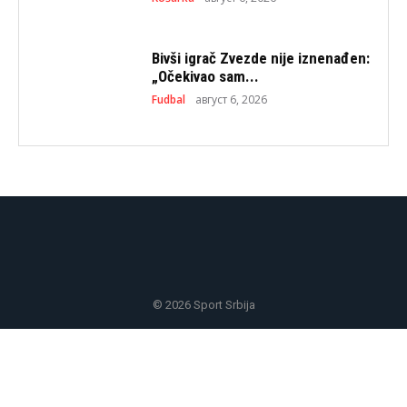
Bivši igrač Zvezde nije iznenađen:
„Očekivao sam...
Fudbal
август 6, 2026
© 2026 Sport Srbija