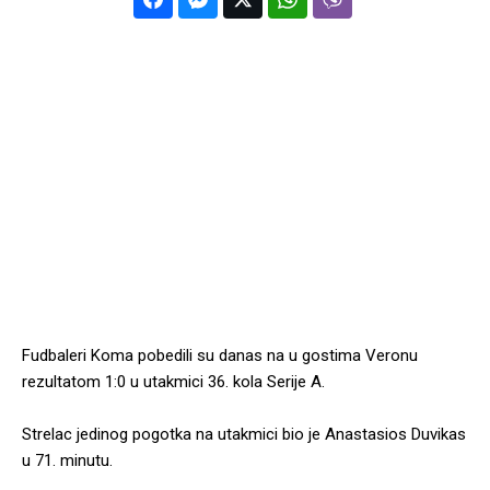
Fudbaleri Koma pobedili su danas na u gostima Veronu
rezultatom 1:0 u utakmici 36. kola Serije A.
Strelac jedinog pogotka na utakmici bio je Anastasios Duvikas
u 71. minutu.