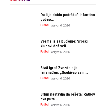
Da li je dobio podršku? Infantino
počeo...
Fudbal
август 6, 2026
Vreme je za buđenje: Srpski
klubovi doživeli...
Fudbal
август 6, 2026
Bivši igrač Zvezde nije
iznenađen: „Očekivao sam...
Fudbal
август 6, 2026
Srbin nastavlja da rešeta: Ratkov
dva puta...
Fudbal
август 6, 2026