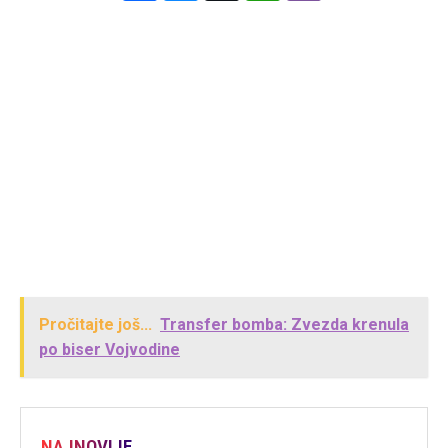
Pročitajte još...
Transfer bomba: Zvezda krenula
po biser Vojvodine
NAJNOVIJE