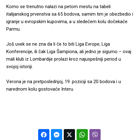
Komo se trenutno nalazi na petom mestu na tabeli
italijanskog prvenstva sa 65 bodova, samim tim je obezbedio i
igranje u evropskim kupovima, a u sledećem kolu dočekaće
Parmu.
Još uvek se ne zna da li će to biti Liga Evrope, Liga
Konferencije, ili čak Liga Šampiona, ali jedno je sigurno – ovaj
mali klub iz Lombardije prolazi kroz najuspešniji period u
svojoj istoriji.
Verona je na pretposlednjoj, 19. poziciji sa 20 bodova i u
narednom kolu gostovaće Interu.