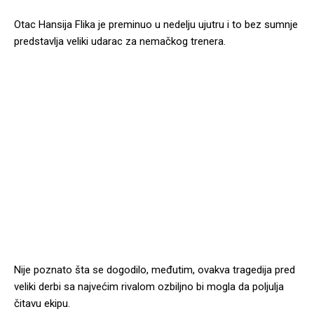
Otac Hansija Flika je preminuo u nedelju ujutru i to bez sumnje
predstavlja veliki udarac za nemačkog trenera.
Nije poznato šta se dogodilo, međutim, ovakva tragedija pred
veliki derbi sa najvećim rivalom ozbiljno bi mogla da poljulja
čitavu ekipu.