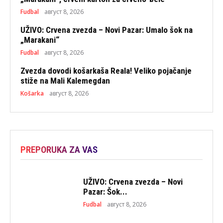
Fudbal
август 8, 2026
UŽIVO: Crvena zvezda – Novi Pazar: Umalo šok na
„Marakani“
Fudbal
август 8, 2026
Zvezda dovodi košarkaša Reala! Veliko pojačanje
stiže na Mali Kalemegdan
Košarka
август 8, 2026
PREPORUKA ZA VAS
UŽIVO: Crvena zvezda – Novi
Pazar: Šok...
Fudbal
август 8, 2026