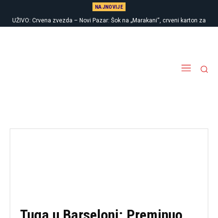
NAJNOVIJE
UŽIVO: Crvena zvezda – Novi Pazar: Šok na „Marakani“, crveni karton za
crveno-bele
Tuga u Barseloni: Preminuo