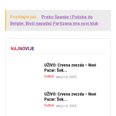
Pročitajte još...
Preko Španije i Poljske do
Belgije: Bivši napadač Partizana ima novi klub
NAJNOVIJE
UŽIVO: Crvena zvezda – Novi
Pazar: Šok...
Fudbal
август 8, 2026
UŽIVO: Crvena zvezda – Novi
Pazar: Šok...
Fudbal
август 8, 2026