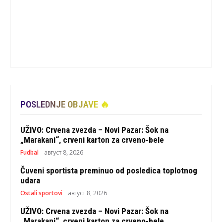
POSLEDNJE OBJAVE 🔥
UŽIVO: Crvena zvezda – Novi Pazar: Šok na
„Marakani“, crveni karton za crveno-bele
Fudbal
август 8, 2026
Čuveni sportista preminuo od posledica toplotnog
udara
Ostali sportovi
август 8, 2026
UŽIVO: Crvena zvezda – Novi Pazar: Šok na
„Marakani“, crveni karton za crveno-bele