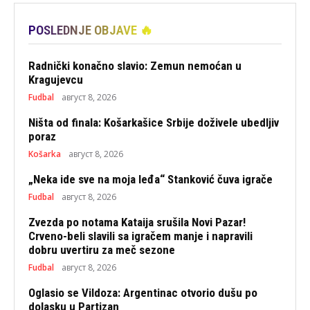
POSLEDNJE OBJAVE 🔥
Radnički konačno slavio: Zemun nemoćan u
Kragujevcu
Fudbal
август 8, 2026
Ništa od finala: Košarkašice Srbije doživele ubedljiv
poraz
Košarka
август 8, 2026
„Neka ide sve na moja leđa“ Stanković čuva igrače
Fudbal
август 8, 2026
Zvezda po notama Kataija srušila Novi Pazar!
Crveno-beli slavili sa igračem manje i napravili
dobru uvertiru za meč sezone
Fudbal
август 8, 2026
Oglasio se Vildoza: Argentinac otvorio dušu po
dolasku u Partizan