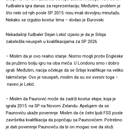
fudbalera igra danas za reprezentaciju. Međutim, problem je
što neki od njih posle SP 2015. nisu imali dovoljnu minutažu.
Nekako se izgubio kostur tima – dodao je Đurovski.
Nekadašnji fudbaler Dejan Lekić izjavio je da je Srbija
zabeležila neuspeh u kvalifikacijama za SP 2026.
– Mislim da je ovo realno stanje. Nismo mogli protiv Engleske
da pružimo bolju igru na oba meča. U Londonu smo i dobro
igrali. Međutim, nacija očekuje da se Srbije kvalifikuje na veliko
takmičenje. Ovo je neuspeh, mislim da su svi svesni toga –
naveo je Lekić.
– Mislim da Paunović može da zadrži kostur ekipe, koja je
igrala 2015. na SP na Novom Zelandu. Apelujem da se
Paunoviću ukaže poverenje. Mislim da će čelni ljudi FSS posle
završetka kvalifikacija da popričaju sa Paunovićem. Potrebno
je dati poverenje Paunoviću da bi on mogao sve da složi.