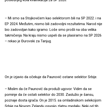
poslednjeg kola kvalifikacija za SP 2026.
– Mi smo sa Stojkovićem kao selektorom bili na SP 2022. i na
EP 2024. Međutim, nismo bili zadovoljni rezultatima. Narod nije
bio zadovoljan kako igramo. Loše smo prošli na oba velika
takmičenja. Na kraju nismo uspeli da se plasiramo na SP 2026
– rekao je Đurovski za Tanjug.
On je izjavio da očekuje da Paunović ostane selektor Srbije.
– Mislim da će Paunović da produži ugovor. Vidim da se
pominje da će ostati selektor do 2030. Zaslužio je šansu,
poznaje dosta igrača. On je 2015. sa omladinskom selekcijom
Srbije na Novom Zelandu osvojio zlatnu medalju. Neki od tih