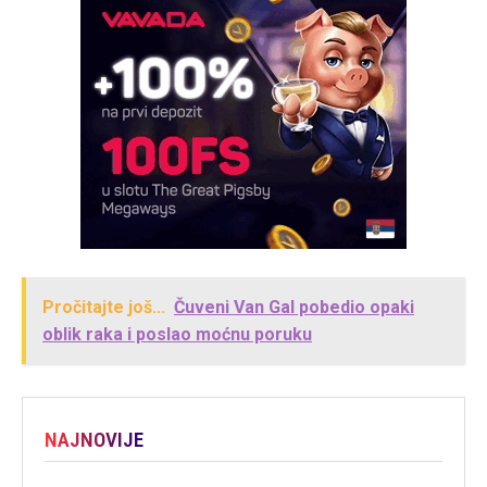
Pročitajte još...
Čuveni Van Gal pobedio opaki
oblik raka i poslao moćnu poruku
NAJNOVIJE