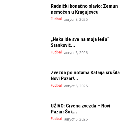
Radnički konačno slavio: Zemun
nemoćan u Kragujevcu
Fudbal
август 8, 2026
„Neka ide sve na moja leđa“
Stanković...
Fudbal
август 8, 2026
Zvezda po notama Kataija srušila
Novi Pazar!...
Fudbal
август 8, 2026
UŽIVO: Crvena zvezda – Novi
Pazar: Šok...
Fudbal
август 8, 2026