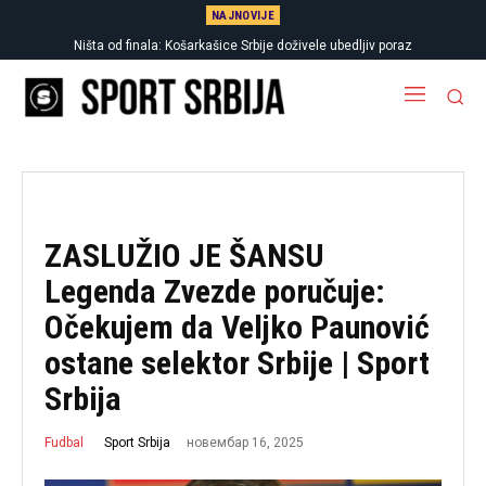
NAJNOVIJE
Ništa od finala: Košarkašice Srbije doživele ubedljiv poraz
ZASLUŽIO JE ŠANSU
Legenda Zvezde poručuje:
Očekujem da Veljko Paunović
ostane selektor Srbije | Sport
Srbija
новембар 16, 2025
Sport Srbija
Fudbal