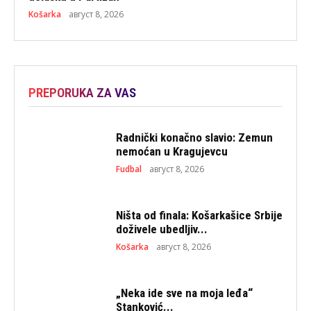
Košarka
август 8, 2026
PREPORUKA ZA VAS
Radnički konačno slavio: Zemun
nemoćan u Kragujevcu
Fudbal
август 8, 2026
Ništa od finala: Košarkašice Srbije
doživele ubedljiv...
Košarka
август 8, 2026
„Neka ide sve na moja leđa“
Stanković...