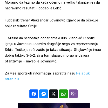
Moramo da težimo da kada odemo na veliko takmičenje i da
napravimo rezultat – dodao je Lekić.
Fudbalski trener Aleksandar Jovanović izjavio je da očekuje
bolje rezultate Srbije.
– Mislim da nedostaje dobar timski duh. Vlahović i Kostić
igraju u Juventusu sasvim drugačije nego za reprezentaciju
Srbije. Teško je reći zašto je takva situacija. Stojković je imao
dobru taktiku 3-5-2, ali u tom slučaju morao je da igra
ofanzivnije – naveo je Jovanović.
Za više sportskih informacija, zapratite našu
Fejsbuk
stranicu
.