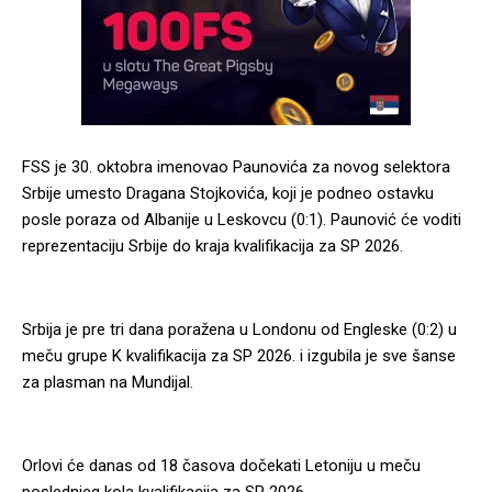
FSS je 30. oktobra imenovao Paunovića za novog selektora
Srbije umesto Dragana Stojkovića, koji je podneo ostavku
posle poraza od Albanije u Leskovcu (0:1). Paunović će voditi
reprezentaciju Srbije do kraja kvalifikacija za SP 2026.
Srbija je pre tri dana poražena u Londonu od Engleske (0:2) u
meču grupe K kvalifikacija za SP 2026. i izgubila je sve šanse
za plasman na Mundijal.
Orlovi će danas od 18 časova dočekati Letoniju u meču