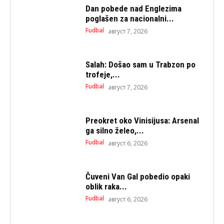
Dan pobede nad Englezima
poglašen za nacionalni...
Fudbal
август 7, 2026
Salah: Došao sam u Trabzon po
trofeje,...
Fudbal
август 7, 2026
Preokret oko Vinisijusa: Arsenal
ga silno želeo,...
Fudbal
август 6, 2026
Čuveni Van Gal pobedio opaki
oblik raka...
Fudbal
август 6, 2026