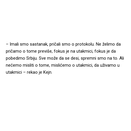
– Imali smo sastanak, pričali smo o protokolu. Ne želimo da
pričamo o tome previše, fokus je na utakmici, fokus je da
pobedimo Srbiju. Sve može da se desi, spremni smo na to. Ali
nećemo misliti o tome, mislićemo o utakmici, da uživamo u
utakmici – rekao je Kejn.