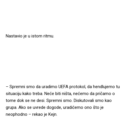
Nastavio je u istom ritmu.
– Spremni smo da uradimo UEFA protokol, da hendlujemo tu
situaciju kako treba. Neće biti ništa, nećemo da pričamo o
tome dok se ne desi. Spremni smo. Diskutovali smo kao
grupa. Ako se uvrede dogode, uradićemo ono što je
neophodno – rekao je Kejn.