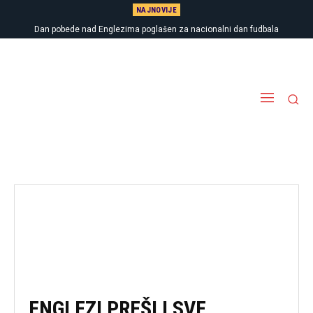
NAJNOVIJE
Dan pobede nad Englezima poglašen za nacionalni dan fudbala
ENGLEZI PREŠLI SVE