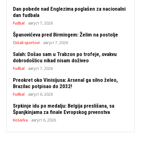
Dan pobede nad Englezima poglašen za nacionalni
dan fudbala
Fudbal
август 7, 2026
Španovićeva pred Birmingem: Želim na postolje
Ostali sportovi
август 7, 2026
Salah: Došao sam u Trabzon po trofeje, ovakvu
dobrodošlicu nikad nisam doživeo
Fudbal
август 7, 2026
Preokret oko Vinisijusa: Arsenal ga silno želeo,
Brazilac potpisao do 2032!
Fudbal
август 6, 2026
Srpkinje idu po medalju: Belgija preslišana, sa
Španjkinjama za finale Evropskog prvenstva
Košarka
август 6, 2026