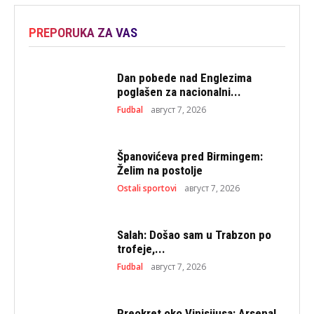
PREPORUKA ZA VAS
Dan pobede nad Englezima
poglašen za nacionalni...
Fudbal
август 7, 2026
Španovićeva pred Birmingem:
Želim na postolje
Ostali sportovi
август 7, 2026
Salah: Došao sam u Trabzon po
trofeje,...
Fudbal
август 7, 2026
Preokret oko Vinisijusa: Arsenal