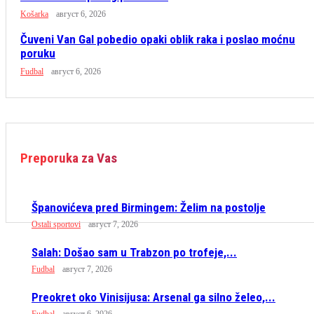
Košarka
август 6, 2026
Čuveni Van Gal pobedio opaki oblik raka i poslao moćnu
poruku
Fudbal
август 6, 2026
Preporuka za Vas
Španovićeva pred Birmingem: Želim na postolje
Ostali sportovi
август 7, 2026
Salah: Došao sam u Trabzon po trofeje,...
Fudbal
август 7, 2026
Preokret oko Vinisijusa: Arsenal ga silno želeo,...
Fudbal
август 6, 2026