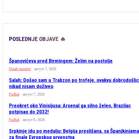
POSLEDNJE OBJAVE 🔥
Španovićeva pred Birmingem: Želim na postolje
Ostali sportovi
август 7, 2026
Salah: Došao sam u Trabzon po trofeje, ovakvu dobrodošli
nikad nisam doživeo
Fudbal
август 7, 2026
Preokret oko Vinisijusa: Arsenal ga silno želeo, Brazilac
potpisao do 2032!
Fudbal
август 6, 2026
Srpkinje idu po medalju: Belgija preslišana, sa Španjkinjama
za finale Evropskog prvenstva