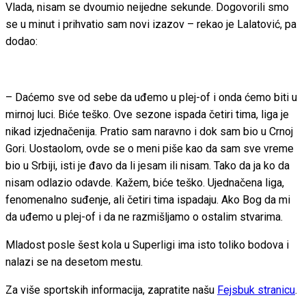
Vlada, nisam se dvoumio neijedne sekunde. Dogovorili smo
se u minut i prihvatio sam novi izazov – rekao je Lalatović, pa
dodao:
– Daćemo sve od sebe da uđemo u plej-of i onda ćemo biti u
mirnoj luci. Biće teško. Ove sezone ispada četiri tima, liga je
nikad izjednačenija. Pratio sam naravno i dok sam bio u Crnoj
Gori. Uostaolom, ovde se o meni piše kao da sam sve vreme
bio u Srbiji, isti je đavo da li jesam ili nisam. Tako da ja ko da
nisam odlazio odavde. Kažem, biće teško. Ujednačena liga,
fenomenalno suđenje, ali četiri tima ispadaju. Ako Bog da mi
da uđemo u plej-of i da ne razmišljamo o ostalim stvarima.
Mladost posle šest kola u Superligi ima isto toliko bodova i
nalazi se na desetom mestu.
Za više sportskih informacija, zapratite našu
Fejsbuk stranicu
.