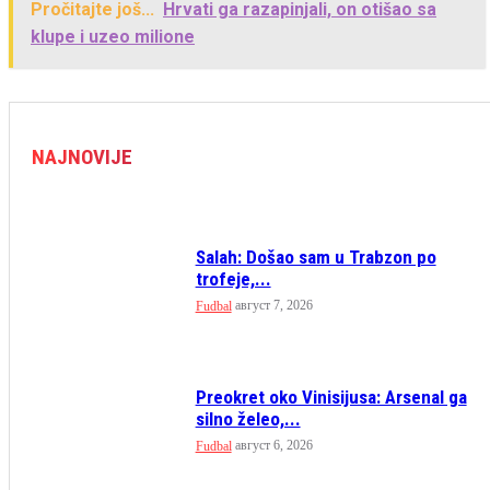
Pročitajte još...
Hrvati ga razapinjali, on otišao sa
klupe i uzeo milione
NAJNOVIJE
Salah: Došao sam u Trabzon po
trofeje,...
август 7, 2026
Fudbal
Preokret oko Vinisijusa: Arsenal ga
silno želeo,...
август 6, 2026
Fudbal