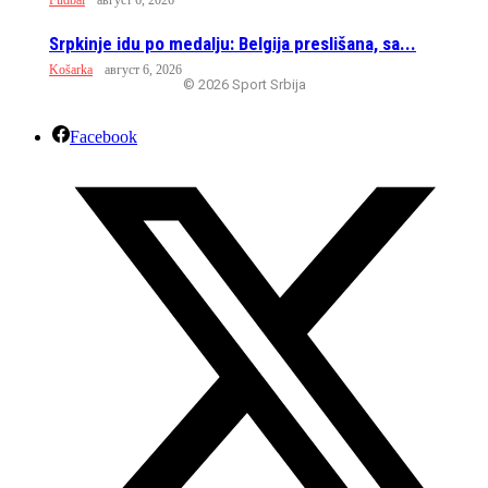
Srpkinje idu po medalju: Belgija preslišana, sa...
Košarka
август 6, 2026
© 2026 Sport Srbija
Facebook