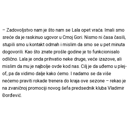
– Zadovoljstvo nam je što nam se Lala opet vraća. Imali smo
sreće da je raskinuo ugovor u Crnoj Gori. Nismo ni časa časili,
stupili smo u kontakt odmah i mislim da smo se u pet minuta
dogovorili. Kao što znate prošle godine je to funkcionisalo
odlično. Lala je onda prihvatio neke druge, veće izazove, ali
mislim da mu je najbolje ovde kod nas. Cilj je da uđemo u plej-
of, pa da vidimo dalje kako ćemo. I nadamo se da više
nećemo praviti rokade trenera do kraja ove sezone – rekao je
na zvaničnoj promociji novog šefa predsednik kluba Vladimir
Đorđević.