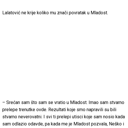
Lalatović ne krije koliko mu znači povratak u Mladost.
– Srećan sam što sam se vratio u Mladost. Imao sam stvarno
prelepe trenutke ovde. Rezultati koje smo napravili su bili
stvarno neverovatni. I svi ti prelepi utisci koje sam nosio kada
sam odlazio odavde, pa kada me je Mladost pozvala, Neško i