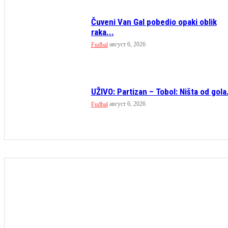
Čuveni Van Gal pobedio opaki oblik
raka...
август 6, 2026
Fudbal
UŽIVO: Partizan – Tobol: Ništa od gola.
август 6, 2026
Fudbal