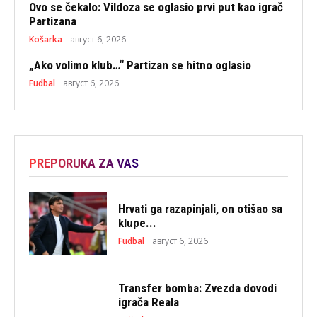
Ovo se čekalo: Vildoza se oglasio prvi put kao igrač
Partizana
Košarka
август 6, 2026
„Ako volimo klub…“ Partizan se hitno oglasio
Fudbal
август 6, 2026
PREPORUKA ZA VAS
Hrvati ga razapinjali, on otišao sa
klupe...
Fudbal
август 6, 2026
Transfer bomba: Zvezda dovodi
igrača Reala