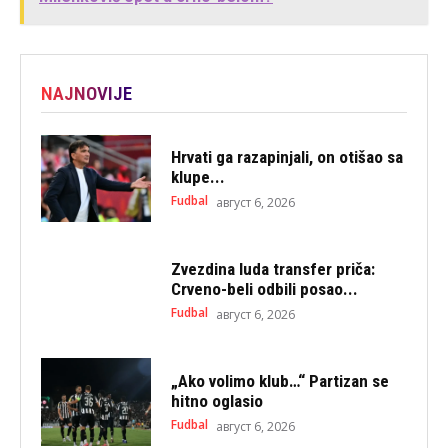
NAJNOVIJE
Hrvati ga razapinjali, on otišao sa
klupe...
Fudbal
август 6, 2026
Zvezdina luda transfer priča:
Crveno-beli odbili posao...
Fudbal
август 6, 2026
„Ako volimo klub…“ Partizan se
hitno oglasio
Fudbal
август 6, 2026