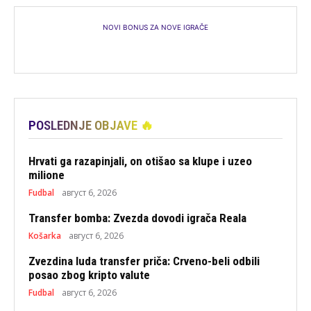
NOVI BONUS ZA NOVE IGRAČE
POSLEDNJE OBJAVE 🔥
Hrvati ga razapinjali, on otišao sa klupe i uzeo
milione
Fudbal
август 6, 2026
Transfer bomba: Zvezda dovodi igrača Reala
Košarka
август 6, 2026
Zvezdina luda transfer priča: Crveno-beli odbili
posao zbog kripto valute
Fudbal
август 6, 2026