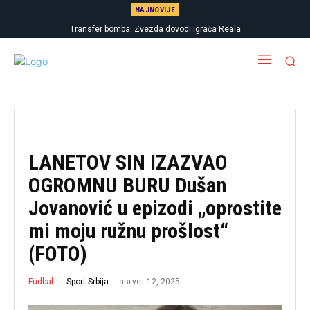
NAJNOVIJE
Transfer bomba: Zvezda dovodi igrača Reala
LANETOV SIN IZAZVAO
OGROMNU BURU Dušan
Jovanović u epizodi „oprostite
mi moju ružnu prošlost“
(FOTO)
август 12, 2025
Sport Srbija
Fudbal