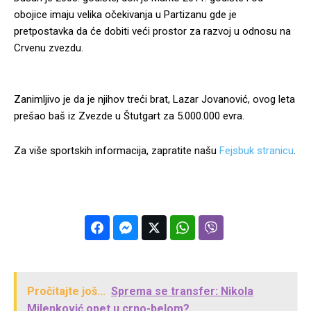
obojice imaju velika očekivanja u Partizanu gde je
pretpostavka da će dobiti veći prostor za razvoj u odnosu na
Crvenu zvezdu.
Zanimljivo je da je njihov treći brat, Lazar Jovanović, ovog leta
prešao baš iz Zvezde u Štutgart za 5.000.000 evra.
Za više sportskih informacija, zapratite našu
Fejsbuk stranicu
.
Pročitajte još...
Sprema se transfer: Nikola
Milenković opet u crno-belom?