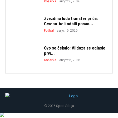
Košarka
август 6, 2026
Zvezdina luda transfer priča:
Crveno-beli odbili posao...
Fudbal
август 6, 2026
Ovo se čekalo: Vildoza se oglasio
prvi...
Košarka
август 6, 2026
© 2026 Sport Srbija