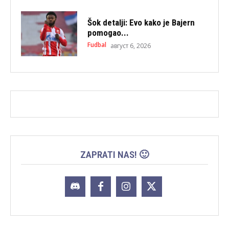
Šok detalji: Evo kako je Bajern
pomogao...
Fudbal
август 6, 2026
ZAPRATI NAS! 🙂