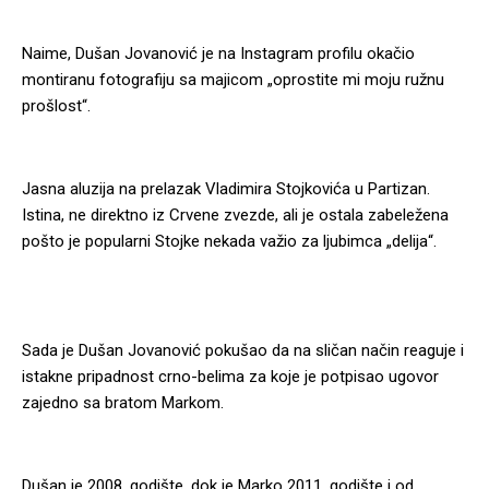
Naime, Dušan Jovanović je na Instagram profilu okačio
montiranu fotografiju sa majicom „oprostite mi moju ružnu
prošlost“.
Jasna aluzija na prelazak Vladimira Stojkovića u Partizan.
Istina, ne direktno iz Crvene zvezde, ali je ostala zabeležena
pošto je popularni Stojke nekada važio za ljubimca „delija“.
Sada je Dušan Jovanović pokušao da na sličan način reaguje i
istakne pripadnost crno-belima za koje je potpisao ugovor
zajedno sa bratom Markom.
Dušan je 2008. godište, dok je Marko 2011. godište i od