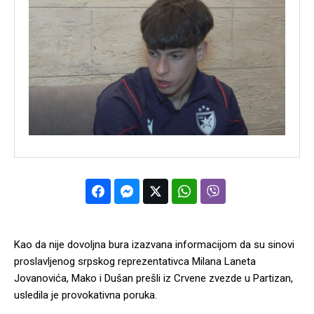
Kao da nije dovoljna bura izazvana informacijom da su sinovi
proslavljenog srpskog reprezentativca Milana Laneta
Jovanovića, Mako i Dušan prešli iz Crvene zvezde u Partizan,
usledila je provokativna poruka.