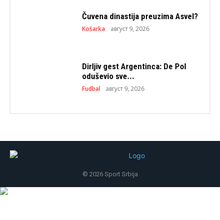
Čuvena dinastija preuzima Asvel?
Košarka
август 9, 2026
Dirljiv gest Argentinca: De Pol
oduševio sve...
Fudbal
август 9, 2026
© 2026 Sport Srbija