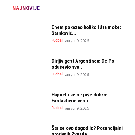
NAJNOVIJE
Enem pokazao koliko i šta može:
Stanković...
Fudbal
август 9, 2026
Dirljiv gest Argentinca: De Pol
oduševio sve...
Fudbal
август 9, 2026
Hapoelu se ne piše dobro:
Fantastične vesti...
Fudbal
август 9, 2026
Šta se ovo dogodilo? Potencijalni
protivnik Zvezde...