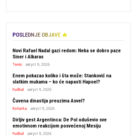
POSLEDNJE OBJAVE 🔥
Novi Rafael Nadal gazi redom: Neka se dobro paze
Siner i Alkaras
Tenis
август 9, 2026
Enem pokazao koliko i šta može: Stanković na
slatkim mukama – ko će napasti Hapoel?
Fudbal
август 9, 2026
Čuvena dinastija preuzima Asvel?
Košarka
август 9, 2026
Dirljiv gest Argentinca: De Pol oduševio sve
emotivnom reakcijom posvećenoj Mesiju
Fudbal
август 9, 2026