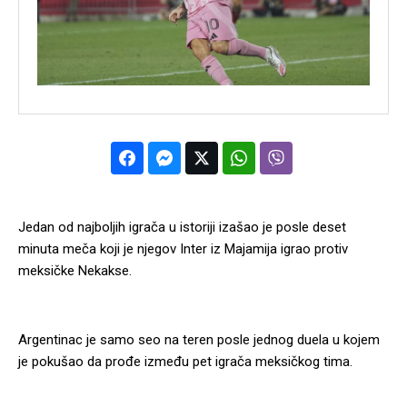
Jedan od najboljih igrača u istoriji izašao je posle deset
minuta meča koji je njegov Inter iz Majamija igrao protiv
meksičke Nekakse.
Argentinac je samo seo na teren posle jednog duela u kojem
je pokušao da prođe između pet igrača meksičkog tima.