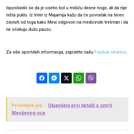
Ispostavilo se da je osetio bol u mišiću desne noge, ali da nije
ništa puklo. Iz Inter iz Majamija kažu da će povratak na teren
zavisiti od toga kako Mesi odgovori na medicinski tretman i da
ne očekuju dužu pauzu.
Za više sportskih informacija, zapratite našu
Fejsbuk stranicu
.
Pročitajte još...
Objavljeni prvi detalji o smrti
Mesijevog oca