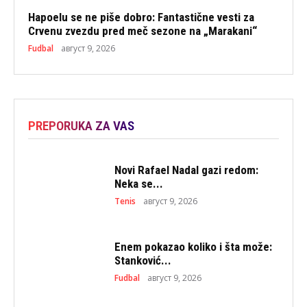
Hapoelu se ne piše dobro: Fantastične vesti za
Crvenu zvezdu pred meč sezone na „Marakani“
Fudbal
август 9, 2026
PREPORUKA ZA VAS
Novi Rafael Nadal gazi redom:
Neka se...
Tenis
август 9, 2026
Enem pokazao koliko i šta može:
Stanković...
Fudbal
август 9, 2026