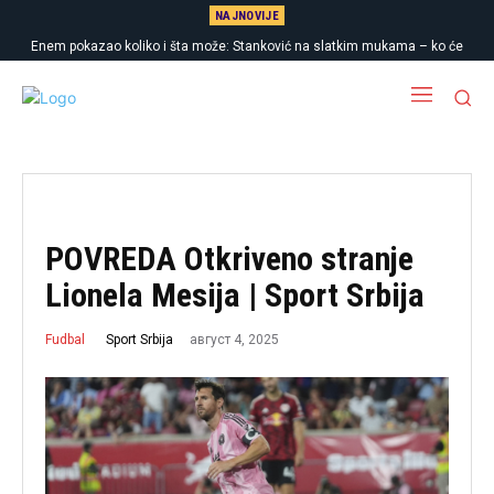
NAJNOVIJE
Enem pokazao koliko i šta može: Stanković na slatkim mukama – ko će
napasti Hapoel?
POVREDA Otkriveno stranje
Lionela Mesija | Sport Srbija
август 4, 2025
Sport Srbija
Fudbal