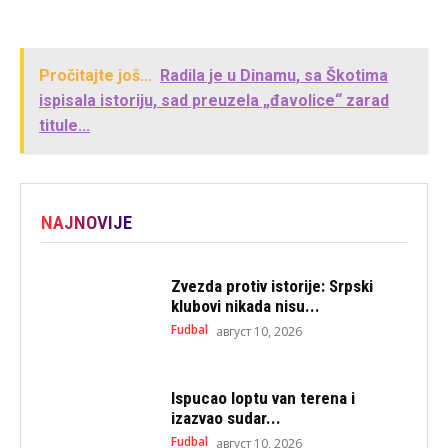
Pročitajte još...
Radila je u Dinamu, sa Škotima
ispisala istoriju, sad preuzela „đavolice“ zarad
titule...
NAJNOVIJE
Zvezda protiv istorije: Srpski
klubovi nikada nisu...
Fudbal
август 10, 2026
Ispucao loptu van terena i
izazvao sudar...
Fudbal
август 10, 2026