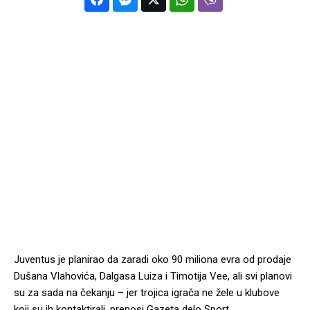
Juventus je planirao da zaradi oko 90 miliona evra od prodaje
Dušana Vlahovića, Dalgasa Luiza i Timotija Vee, ali svi planovi
su za sada na čekanju – jer trojica igrača ne žele u klubove
koji su ih kontaktirali, prenosi Gazeta delo Sport.