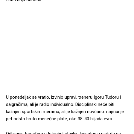
U ponedeljak se vratio, izvinio upravi, treneru Igoru Tudoru i
saigračima, ali je radio individualno. Disciplinski neće biti
kažnjen sportskim merama, ali je kažnjen novčano: najmanje
pet odsto bruto mesečne plate, oko 38-40 hiljada evra.
Odbijanje transfera u Istanbul stavlja Juventus u rizik da se