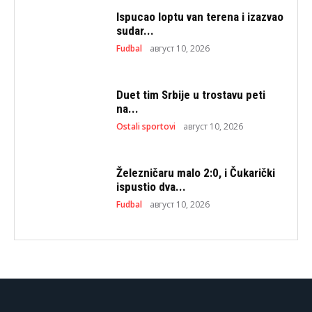
Ispucao loptu van terena i izazvao
sudar...
Fudbal
август 10, 2026
Duet tim Srbije u trostavu peti
na...
Ostali sportovi
август 10, 2026
Železničaru malo 2:0, i Čukarički
ispustio dva...
Fudbal
август 10, 2026