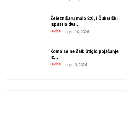
Železničaru malo 2:0, i Čukarički
ispustio dva...
Fudbal
август 10, 2026
Komo se ne šali: Stiglo pojačanje
iz...
Fudbal
август 9, 2026