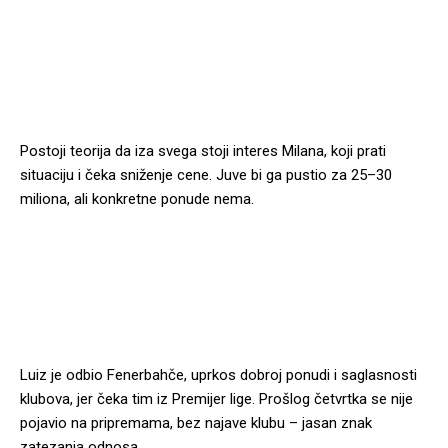
Postoji teorija da iza svega stoji interes Milana, koji prati
situaciju i čeka sniženje cene. Juve bi ga pustio za 25–30
miliona, ali konkretne ponude nema.
Luiz je odbio Fenerbahče, uprkos dobroj ponudi i saglasnosti
klubova, jer čeka tim iz Premijer lige. Prošlog četvrtka se nije
pojavio na pripremama, bez najave klubu – jasan znak
zatezanja odnosa.