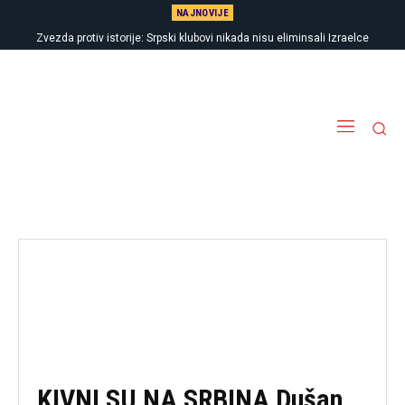
NAJNOVIJE
Zvezda protiv istorije: Srpski klubovi nikada nisu eliminsali Izraelce
KIVNI SU NA SRBINA Dušan