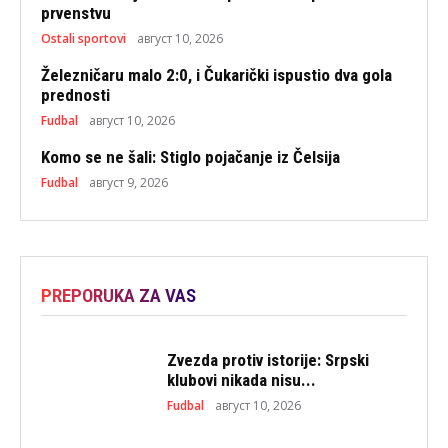
prvenstvu
Ostali sportovi
август 10, 2026
Železničaru malo 2:0, i Čukarički ispustio dva gola
prednosti
Fudbal
август 10, 2026
Komo se ne šali: Stiglo pojačanje iz Čelsija
Fudbal
август 9, 2026
PREPORUKA ZA VAS
Zvezda protiv istorije: Srpski
klubovi nikada nisu...
Fudbal
август 10, 2026