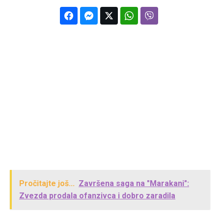
Pročitajte još...
Završena saga na "Marakani":
Zvezda prodala ofanzivca i dobro zaradila