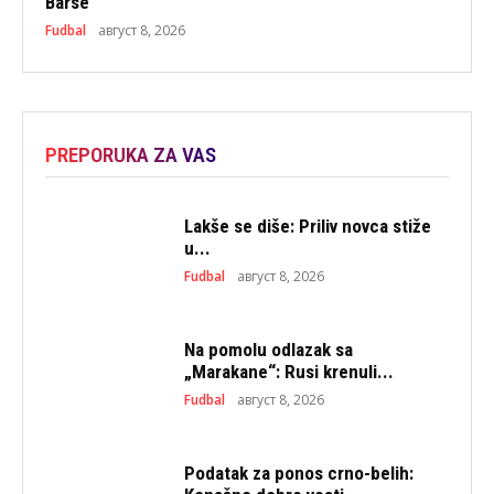
Barse
Fudbal
август 8, 2026
PREPORUKA ZA VAS
Lakše se diše: Priliv novca stiže
u...
Fudbal
август 8, 2026
Na pomolu odlazak sa
„Marakane“: Rusi krenuli...
Fudbal
август 8, 2026
Podatak za ponos crno-belih: