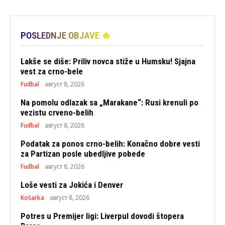
POSLEDNJE OBJAVE 🔥
Lakše se diše: Priliv novca stiže u Humsku! Sjajna
vest za crno-bele
Fudbal
август 8, 2026
Na pomolu odlazak sa „Marakane“: Rusi krenuli po
vezistu crveno-belih
Fudbal
август 8, 2026
Podatak za ponos crno-belih: Konačno dobre vesti
za Partizan posle ubedljive pobede
Fudbal
август 8, 2026
Loše vesti za Jokića i Denver
Košarka
август 8, 2026
Potres u Premijer ligi: Liverpul dovodi štopera