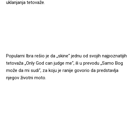
uklanjanja tetovaže.
Popularni Ibra rešio je da „skine“ jednu od svojih najpoznatijih
tetovaža „Only God can judge me“, ili u prevodu „Samo Bog
može da mi sudi“, za koju je ranije govorio da predstavlja
njegov životni moto.