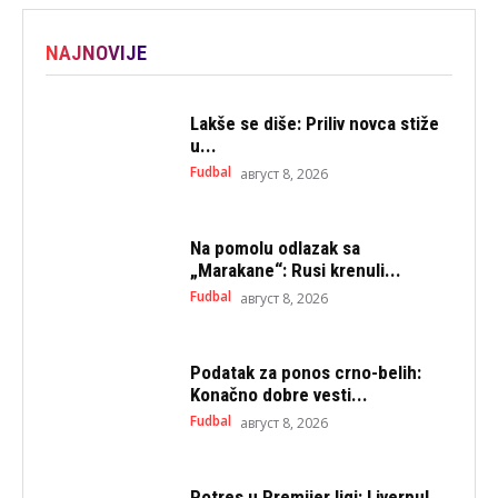
NAJNOVIJE
Lakše se diše: Priliv novca stiže
u...
Fudbal
август 8, 2026
Na pomolu odlazak sa
„Marakane“: Rusi krenuli...
Fudbal
август 8, 2026
Podatak za ponos crno-belih:
Konačno dobre vesti...
Fudbal
август 8, 2026
Potres u Premijer ligi: Liverpul