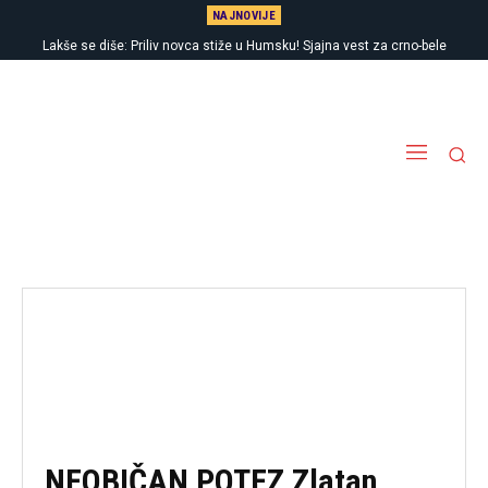
NAJNOVIJE
Lakše se diše: Priliv novca stiže u Humsku! Sjajna vest za crno-bele
NEOBIČAN POTEZ Zlatan