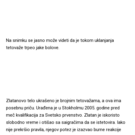
Na snimku se jasno može videti da je tokom uklanjanja
tetovaže trpeo jake bolove.
Zlatanovo telo ukrašeno je brojnim tetovažama, a ova ima
posebnu priču. Urađena je u Stokholmu 2005. godine pred
meč kvalifikacija za Svetsko prvenstvo. Zlatan je iskoristo
slobodno vreme i otišao sa saigračima da se istetovira. Iako
nije prekršio pravila, njegov potez je izazvao burne reakcije