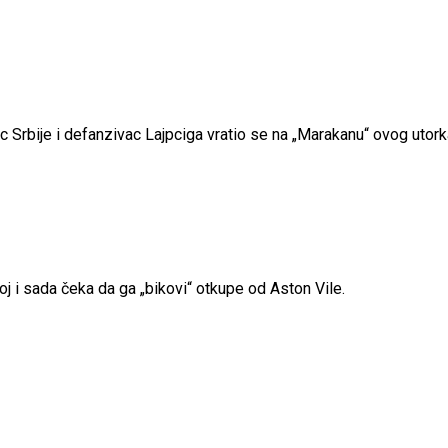
 Srbije i defanzivac Lajpciga vratio se na „Marakanu“ ovog utork
 i sada čeka da ga „bikovi“ otkupe od Aston Vile.