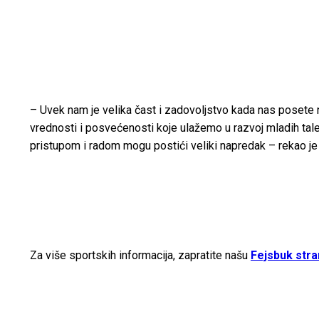
– Uvek nam je velika čast i zadovoljstvo kada nas posete naš
vrednosti i posvećenosti koje ulažemo u razvoj mladih talen
pristupom i radom mogu postići veliki napredak – rekao je 
Za više sportskih informacija, zapratite našu
Fejsbuk stra