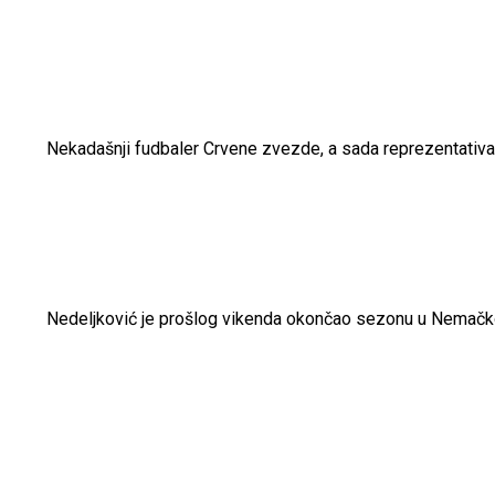
Nekadašnji fudbaler Crvene zvezde, a sada reprezentativac
Nedeljković je prošlog vikenda okončao sezonu u Nemačkoj