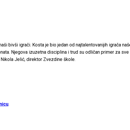
i bivši igrači. Kosta je bio jedan od najtalentovanijih igrača naše
ata. Njegova izuzetna disciplina i trud su odličan primer za sve 
Nikola Jelić, direktor Zvezdine škole.
nicu
.