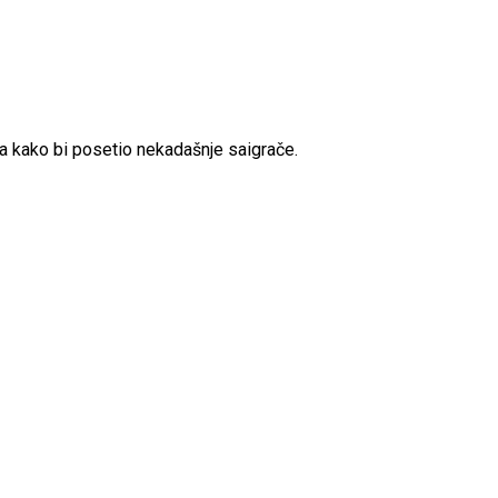
a kako bi posetio nekadašnje saigrače.