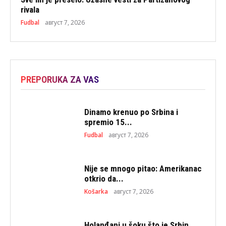
rivala
Fudbal
август 7, 2026
PREPORUKA ZA VAS
Dinamo krenuo po Srbina i
spremio 15...
Fudbal
август 7, 2026
Nije se mnogo pitao: Amerikanac
otkrio da...
Košarka
август 7, 2026
Holanđani u šoku što je Srbin