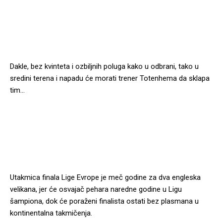
Dakle, bez kvinteta i ozbiljnih poluga kako u odbrani, tako u
sredini terena i napadu će morati trener Totenhema da sklapa
tim…
Utakmica finala Lige Evrope je meč godine za dva engleska
velikana, jer će osvajač pehara naredne godine u Ligu
šampiona, dok će poraženi finalista ostati bez plasmana u
kontinentalna takmičenja.