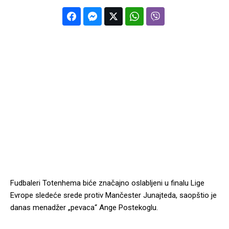
Fudbaleri Totenhema biće značajno oslabljeni u finalu Lige
Evrope sledeće srede protiv Mančester Junajteda, saopštio je
danas menadžer „pevaca“ Ange Postekoglu.