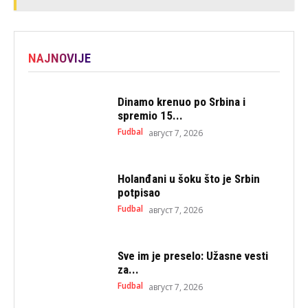
NAJNOVIJE
Dinamo krenuo po Srbina i
spremio 15...
Fudbal
август 7, 2026
Holanđani u šoku što je Srbin
potpisao
Fudbal
август 7, 2026
Sve im je preselo: Užasne vesti
za...
Fudbal
август 7, 2026