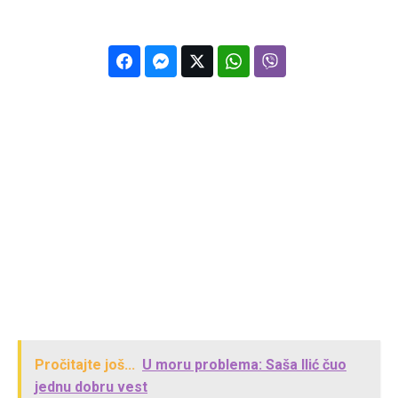
Pročitajte još...
U moru problema: Saša Ilić čuo
jednu dobru vest