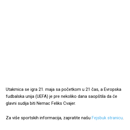
Utakmica se igra 21. maja sa početkom u 21 čas, a Evropska
fudbalska unija (UEFA) je pre nekoliko dana saopštila da će
glavni sudija biti Nemac Feliks Cvajer.
Za više sportskih informacija, zapratite našu
Fejsbuk stranicu
.