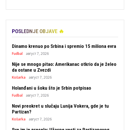
POSLEDNJE OBJAVE 🔥
Dinamo krenuo po Srbina i spremio 15 miliona evra
Fudbal
август 7, 2026
Nije se mnogo pitao: Amerikanac otkrio da je želeo
da ostane u Zvezdi
Košarka
август 7, 2026
Holanđani u šoku što je Srbin potpisao
Fudbal
август 7, 2026
Novi preokret u slučaju Lunija Vokera, gde je tu
Partizan?
Košarka
август 7, 2026
Sve im je preselo: Užasne vesti za Partizanovog