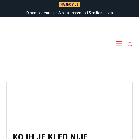
NAJNOVIJE
Dinamo krenuo po Srbina i spremio 15 miliona evra
KO IH JE KLEO NIJE