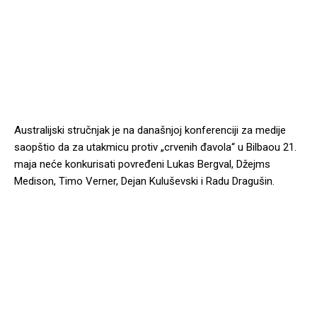
Australijski stručnjak je na današnjoj konferenciji za medije
saopštio da za utakmicu protiv „crvenih đavola“ u Bilbaou 21.
maja neće konkurisati povređeni Lukas Bergval, Džejms
Medison, Timo Verner, Dejan Kuluševski i Radu Dragušin.