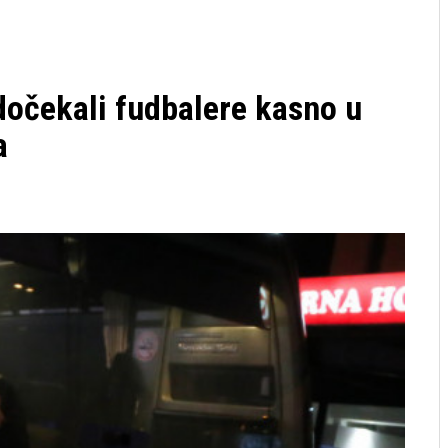
čekali fudbalere kasno u
a