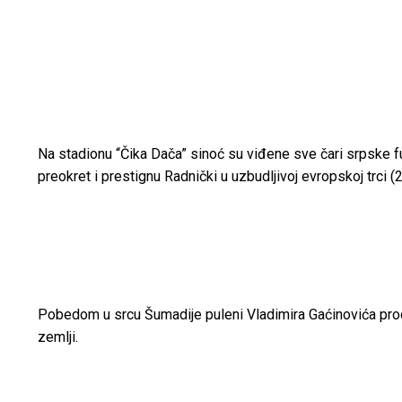
Na stadionu “Čika Dača” sinoć su viđene sve čari srpske fud
preokret i prestignu Radnički u uzbudljivoj evropskoj trci (2
Pobedom u srcu Šumadije puleni Vladimira Gaćinovića produ
zemlji.