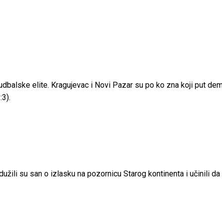
balske elite. Kragujevac i Novi Pazar su po ko zna koji put demon
:3).
žili su san o izlasku na pozornicu Starog kontinenta i učinili d