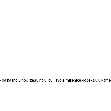
o da kasno u noć izađu na ulicu i svoje miljenike dočekaju u karn