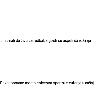
strirali da žive za fudbal, a gosti su uspeli da režiraju
a Pazar postane mesto epicentra sportske euforije u našoj