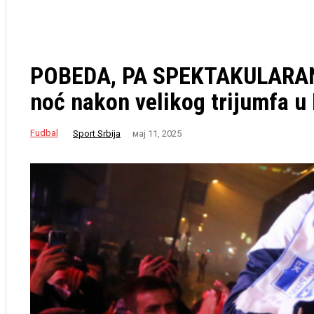
POBEDA, PA SPEKTAKULARAN D
noć nakon velikog trijumfa u 
Fudbal
Sport Srbija
мај 11, 2025