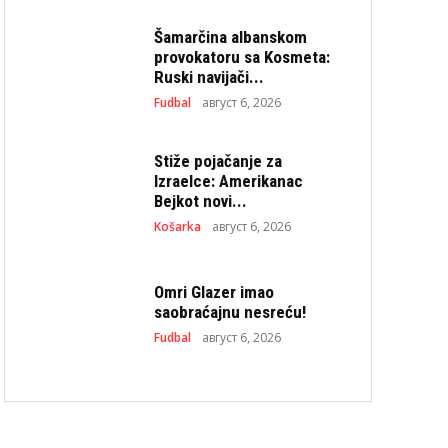
Šamarčina albanskom
provokatoru sa Kosmeta:
Ruski navijači...
Fudbal
август 6, 2026
Stiže pojačanje za
Izraelce: Amerikanac
Bejkot novi...
Košarka
август 6, 2026
Omri Glazer imao
saobraćajnu nesreću!
Fudbal
август 6, 2026