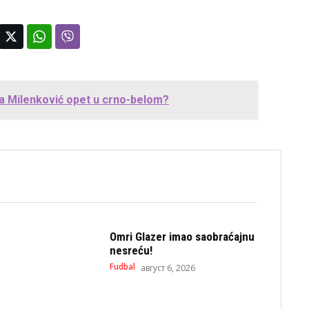
a Milenković opet u crno-belom?
Omri Glazer imao saobraćajnu
nesreću!
Fudbal
август 6, 2026