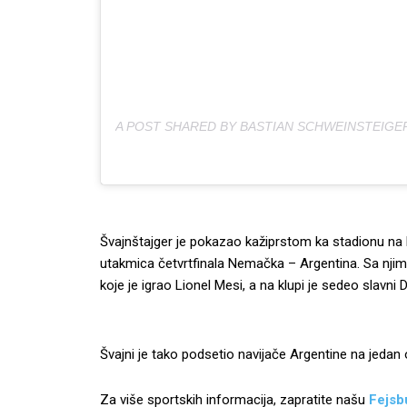
Švajnštajger je pokazao kažiprstom ka stadionu na
utakmica četvrtfinala Nemačka – Argentina. Sa njim 
koje je igrao Lionel Mesi, a na klupi je sedeo slavni
Švajni je tako podsetio navijače Argentine na jedan 
Za više sportskih informacija, zapratite našu
Fejsb