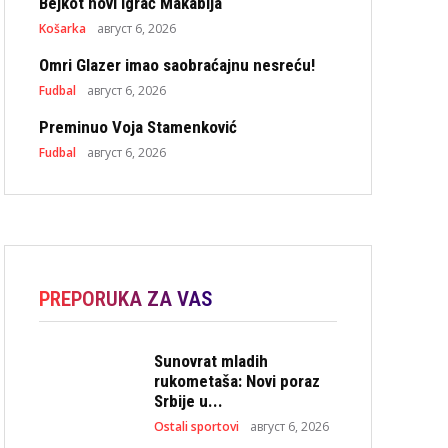
Bejkot novi igrač Makabija
Košarka
август 6, 2026
Omri Glazer imao saobraćajnu nesreću!
Fudbal
август 6, 2026
Preminuo Voja Stamenković
Fudbal
август 6, 2026
PREPORUKA ZA VAS
Sunovrat mladih
rukometaša: Novi poraz
Srbije u...
Ostali sportovi
август 6, 2026