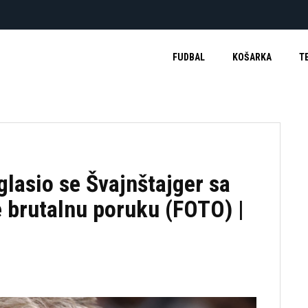
FUDBAL
KOŠARKA
T
asio se Švajnštajger sa
 brutalnu poruku (FOTO) |