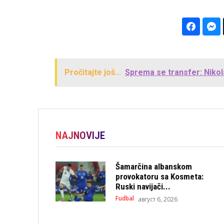
Pročitajte još...
Sprema se transfer: Nikol
NAJNOVIJE
Šamarčina albanskom
provokatoru sa Kosmeta:
Ruski navijači...
Fudbal
август 6, 2026