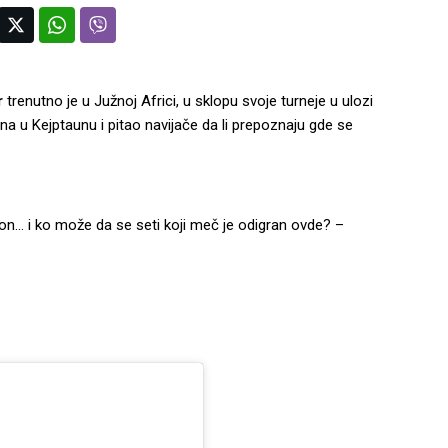
r
trenutno je u Južnoj Africi, u sklopu svoje turneje u ulozi
a u Kejptaunu i pitao navijače da li prepoznaju gde se
on… i ko može da se seti koji meč je odigran ovde? –