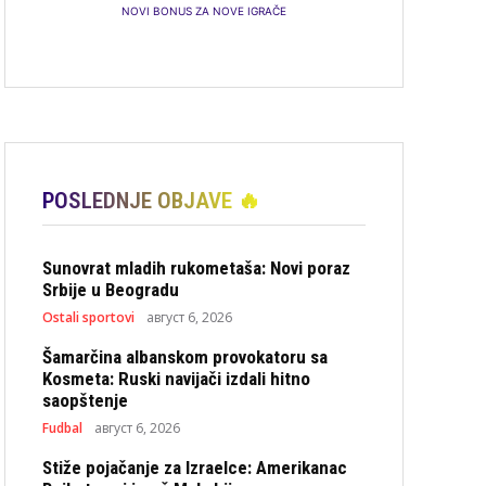
NOVI BONUS ZA NOVE IGRAČE
POSLEDNJE OBJAVE 🔥
Sunovrat mladih rukometaša: Novi poraz
Srbije u Beogradu
Ostali sportovi
август 6, 2026
Šamarčina albanskom provokatoru sa
Kosmeta: Ruski navijači izdali hitno
saopštenje
Fudbal
август 6, 2026
Stiže pojačanje za Izraelce: Amerikanac