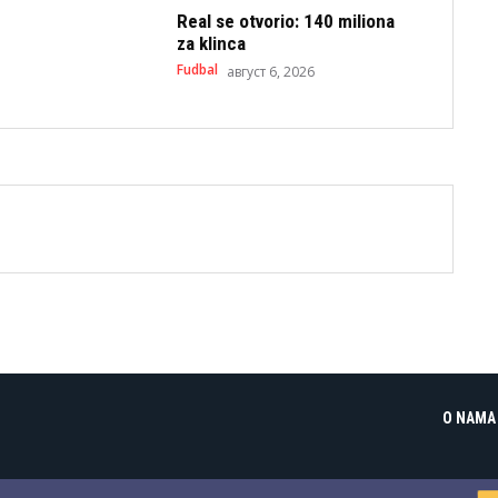
Real se otvorio: 140 miliona
za klinca
Fudbal
август 6, 2026
O NAMA