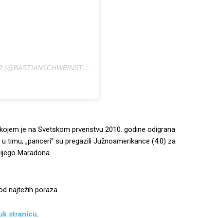
A POST SHARED BY BASTIAN SCHWEINSTEIGER (@BASTIANSCHWEINSTEIGER)
 kojem je na Svetskom prvenstvu 2010. godine odigrana
u timu, „panceri“ su pregazili Južnoamerikance (4:0) za
 Dijego Maradona.
od najtežih poraza.
uk stranicu
.