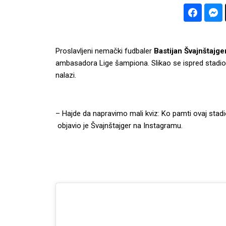
Proslavljeni nemački fudbaler
Bastijan Švajnštajge
ambasadora Lige šampiona. Slikao se ispred stadion
nalazi.
– Hajde da napravimo mali kviz: Ko pamti ovaj stadi
objavio je Švajnštajger na Instagramu.