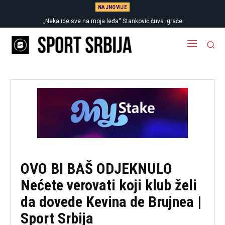
NAJNOVIJE
„Neka ide sve na moja leđa“ Stanković čuva igrače
OVO BI BAŠ ODJEKNULO
Nećete verovati koji klub želi
da dovede Kevina de Brujnea |
Sport Srbija