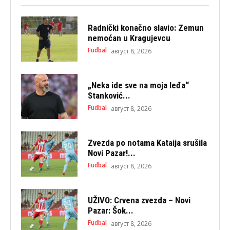
Radnički konačno slavio: Zemun
nemoćan u Kragujevcu
Fudbal
август 8, 2026
„Neka ide sve na moja leđa“
Stanković...
Fudbal
август 8, 2026
Zvezda po notama Kataija srušila
Novi Pazar!...
Fudbal
август 8, 2026
UŽIVO: Crvena zvezda – Novi
Pazar: Šok...
Fudbal
август 8, 2026