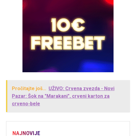
Pročitajte još...
UŽIVO: Crvena zvezda - Novi
Pazar: Šok na "Marakani", crveni karton za
crveno-bele
NAJNOVIJE