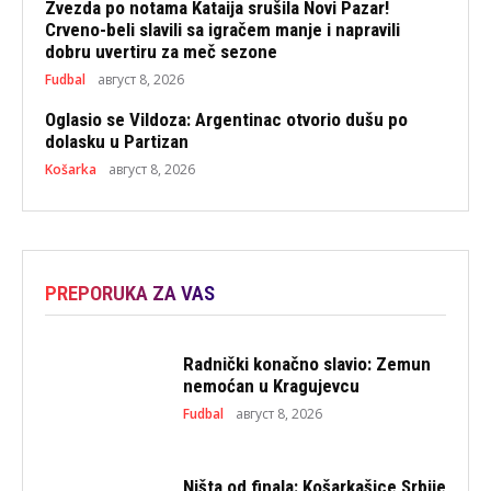
Zvezda po notama Kataija srušila Novi Pazar!
Crveno-beli slavili sa igračem manje i napravili
dobru uvertiru za meč sezone
Fudbal
август 8, 2026
Oglasio se Vildoza: Argentinac otvorio dušu po
dolasku u Partizan
Košarka
август 8, 2026
PREPORUKA ZA VAS
Radnički konačno slavio: Zemun
nemoćan u Kragujevcu
Fudbal
август 8, 2026
Ništa od finala: Košarkašice Srbije