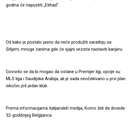
godina će napustiti „Etihad“.
Od kako je postalo jasno da neće produžiti saradnju sa
Sitijem, mnoge zanima gde će sjajni vezista nastaviti karijeru.
Govorilo se da bi mogao da ostane u Premijer ligi, opcije su
MLS liga i Saudijska Arabija, ali je sada neočekivano u prvi plan
iskočio još jedan klub.
Prema informacijama italijanskih medija, Komo želi da dovede
32-godišnjeg Belgijanca.