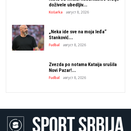
doživele ubedljiv...
Košarka
август 8, 2026
„Neka ide sve na moja leđa“
Stanković...
Fudbal
август 8, 2026
Zvezda po notama Kataija srušila
Novi Pazar!...
Fudbal
август 8, 2026