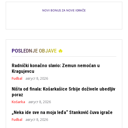
NOVI BONUS ZA NOVE IGRAČE
POSLEDNJE OBJAVE 🔥
Radnički konačno slavio: Zemun nemoćan u
Kragujevcu
Fudbal
август 8, 2026
Ništa od finala: Košarkašice Srbije doživele ubedljiv
poraz
Košarka
август 8, 2026
„Neka ide sve na moja leđa“ Stanković čuva igrače
Fudbal
август 8, 2026