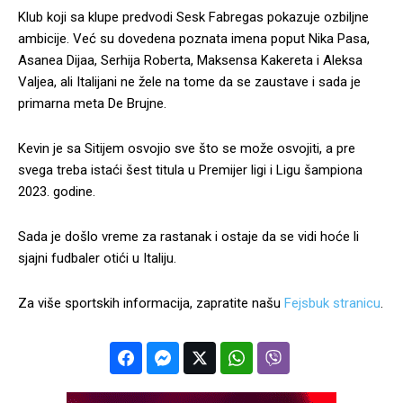
Klub koji sa klupe predvodi Sesk Fabregas pokazuje ozbiljne
ambicije. Već su dovedena poznata imena poput Nika Pasa,
Asanea Dijaa, Serhija Roberta, Maksensa Kakereta i Aleksa
Valjea, ali Italijani ne žele na tome da se zaustave i sada je
primarna meta De Brujne.
Kevin je sa Sitijem osvojio sve što se može osvojiti, a pre
svega treba istaći šest titula u Premijer ligi i Ligu šampiona
2023. godine.
Sada je došlo vreme za rastanak i ostaje da se vidi hoće li
sjajni fudbaler otići u Italiju.
Za više sportskih informacija, zapratite našu
Fejsbuk stranicu
.