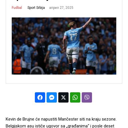
април 27, 2025
Sport Srbija
Fudbal
Kevin de Brujne će napustiti Mančester siti na kraju sezone.
Belgijskom asu ističe ugovor sa „građanima“ i posle deset