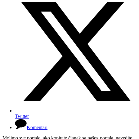
Twitter
Komentari
Molimo sve portale, ako kopirate članak sa našeg portala, navedite