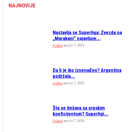
NAJNOVIJE
Nastavlja se Superliga: Zvezda na
„Marakani“ najavljuje...
август 7, 2026
Fudbal
Da li je iko iznenađen? Argentina
podržala...
август 7, 2026
Fudbal
Šta se dešava sa srpskim
koeficijentom? Superligi...
август 7, 2026
Fudbal