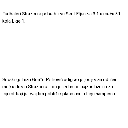
Fudbaleri Strazbura pobedili su Sent Etjen sa 3:1 u meču 31.
kola Lige 1.
Srpski golman Đorđe Petrović odigrao je još jedan odličan
meč u dresu Strazbura i bio je jedan od najzaslužnijih za
trijumf koji je ovaj tim približio plasmanu u Ligu šampiona.