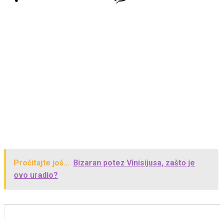
Pročitajte još...
Bizaran potez Vinisijusa, zašto je
ovo uradio?