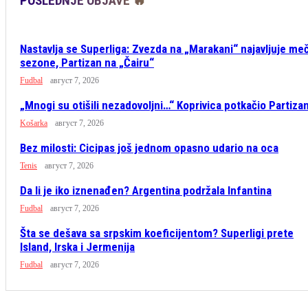
POSLEDNJE OBJAVE 🔥
Nastavlja se Superliga: Zvezda na „Marakani“ najavljuje me
sezone, Partizan na „Čairu“
Fudbal
август 7, 2026
„Mnogi su otišili nezadovoljni…“ Koprivica potkačio Partiza
Košarka
август 7, 2026
Bez milosti: Cicipas još jednom opasno udario na oca
Tenis
август 7, 2026
Da li je iko iznenađen? Argentina podržala Infantina
Fudbal
август 7, 2026
Šta se dešava sa srpskim koeficijentom? Superligi prete
Island, Irska i Jermenija
Fudbal
август 7, 2026