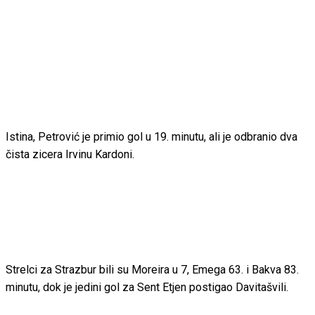
Istina, Petrović je primio gol u 19. minutu, ali je odbranio dva
čista zicera Irvinu Kardoni.
Strelci za Strazbur bili su Moreira u 7, Emega 63. i Bakva 83.
minutu, dok je jedini gol za Sent Etjen postigao Davitašvili.