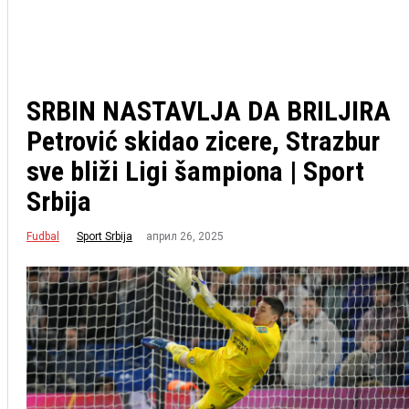
SRBIN NASTAVLJA DA BRILJIRA
Petrović skidao zicere, Strazbur
sve bliži Ligi šampiona | Sport
Srbija
Fudbal
април 26, 2025
Sport Srbija