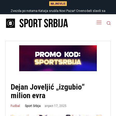
NAJNOVIJE
Zvezda po notama Kataija srušila Novi Pazar! Crveno-beli slavili sa
Oglasio se Vildoza: Argentinac otvorio dušu po dolasku u Partizan
igračem manje i napravili dobru uvertiru za meč sezone
Dejan Joveljić „izgubio“
milion evra
април 17, 2025
Sport Srbija
Fudbal