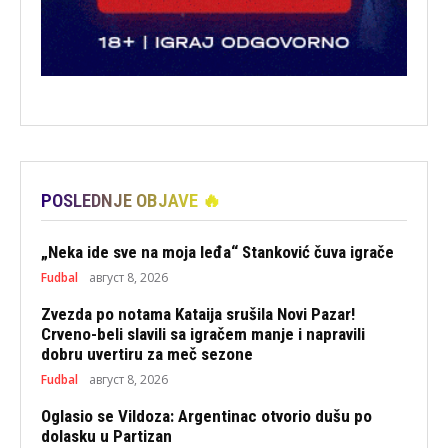
POSLEDNJE OBJAVE 🔥
„Neka ide sve na moja leđa“ Stanković čuva igrače
Fudbal
август 8, 2026
Zvezda po notama Kataija srušila Novi Pazar!
Crveno-beli slavili sa igračem manje i napravili
dobru uvertiru za meč sezone
Fudbal
август 8, 2026
Oglasio se Vildoza: Argentinac otvorio dušu po
dolasku u Partizan