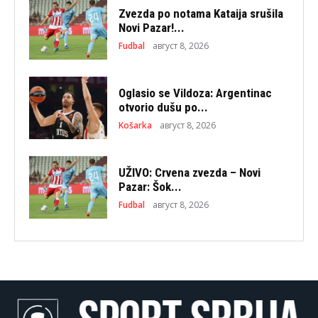
Zvezda po notama Kataija srušila
Novi Pazar!...
Fudbal
август 8, 2026
Oglasio se Vildoza: Argentinac
otvorio dušu po...
Košarka
август 8, 2026
UŽIVO: Crvena zvezda – Novi
Pazar: Šok...
Fudbal
август 8, 2026