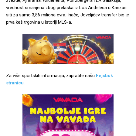
zvezde, Ajntrahta, Anderlehta, Volfzbergera i LA Galaksija,
vrednost smanjena zbog prelaska iz Los Anđelesa u Kanzas
siti za samo 3,86 miliona evra. Inače, Joveljićev transfer bio je
prva keš trgovina u istoriji MLS-a.
Za više sportskih informacija, zapratite našu
Fejsbuk
stranicu
.