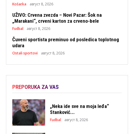
Košarka
август 8, 2026
UŽIVO: Crvena zvezda – Novi Pazar: Šok na
„Marakani“, crveni karton za crveno-bele
Fudbal
август 8, 2026
Čuveni sportista preminuo od posledica toplotnog
udara
Ostali sportovi
август 8, 2026
PREPORUKA ZA VAS
„Neka ide sve na moja leđa“
Stanković...
Fudbal
август 8, 2026