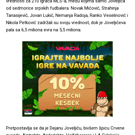
vrednosti za 210 igrača MLS-a, među kojima samo Joveljića
od sedmorice srpskih fudbalera. Novak Mićović, Strahinja
Tanasijević, Jovan Lukić, Nemanja Radoja, Ranko Veselinović i
Nikola Petković zadržali su svoju vrednost, dok je Joveljićeva
pala sa 6,5 miliona evra na 5,5 miliona.
Pretpostavlja se da je Dejanu Joveljiću, bivšem špicu Crvene