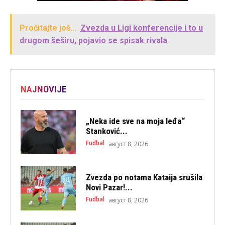
Pročitajte još...
Zvezda u Ligi konferencije i to u
drugom šeširu, pojavio se spisak rivala
NAJNOVIJE
„Neka ide sve na moja leđa“
Stanković...
Fudbal
август 8, 2026
Zvezda po notama Kataija srušila
Novi Pazar!...
Fudbal
август 8, 2026