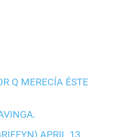
OR Q MERECÍA ÉSTE
AVINGA.
RIFFYN)
APRIL 13,