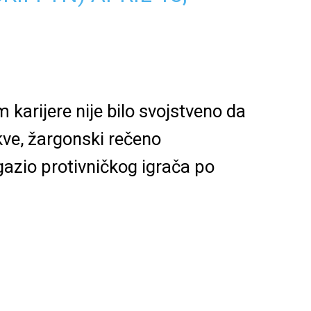
om
karijere nije bilo svojstveno da
kve, žargonski rečeno
zio protivničkog igrača po