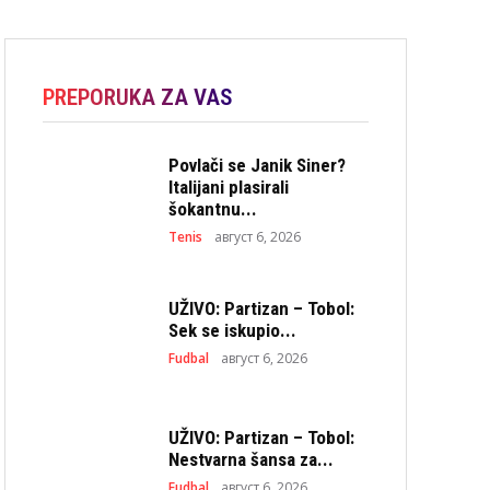
PREPORUKA ZA VAS
Povlači se Janik Siner?
Italijani plasirali
šokantnu...
Tenis
август 6, 2026
UŽIVO: Partizan – Tobol:
Sek se iskupio...
Fudbal
август 6, 2026
UŽIVO: Partizan – Tobol:
Nestvarna šansa za...
Fudbal
август 6, 2026