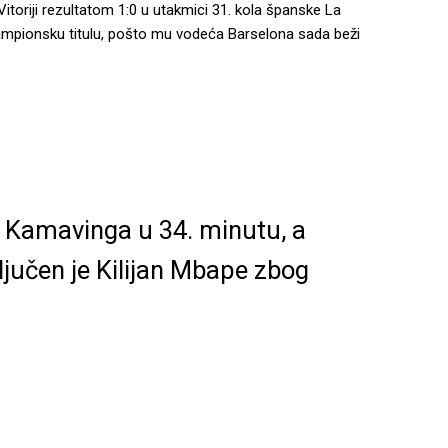
itoriji rezultatom 1:0 u utakmici 31. kola španske La
a šampionsku titulu, pošto mu vodeća Barselona sada beži
o Kamavinga u 34. minutu, a
ljučen je Kilijan Mbape zbog