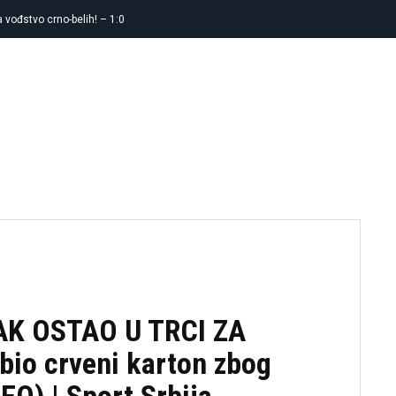
 vođstvo crno-belih! – 1:0
FUDBAL
KOŠARKA
TENIS
OSTA
PAK OSTAO U TRCI ZA
io crveni karton zbog