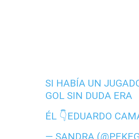
SI HABÍA UN JUGAD
GOL SIN DUDA ERA
ÉL 👇EDUARDO CAM
— SANDRA (@PEKEG