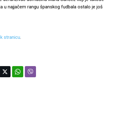
ta u najjačem rangu španskog fudbala ostalo je još
k stranicu
.