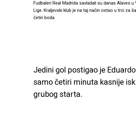
Fudbaleri Real Madrida savladali su danas Alaves u V
Lige. Kraljevski klub je na taj način ostao u trci z
četiri boda.
Jedini gol postigao je Eduard
samo četiri minuta kasnije isk
grubog starta.