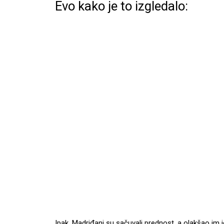
Evo kako je to izgledalo:
Ipak, Madriđani su sačuvali prednost, a olakšao im