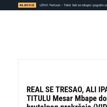
NAJNOVIJE
UŽIVO: Partizan – Tobol: Sek se iskupio i pogodio za
REAL SE TRESAO, ALI I
TITULU Mesar Mbape dob