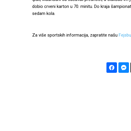
dobio crveni karton u 70. minitu. Do kraja šampiona
sedam kola.
Za više sportskih informacija, zapratite našu
Fejsbu