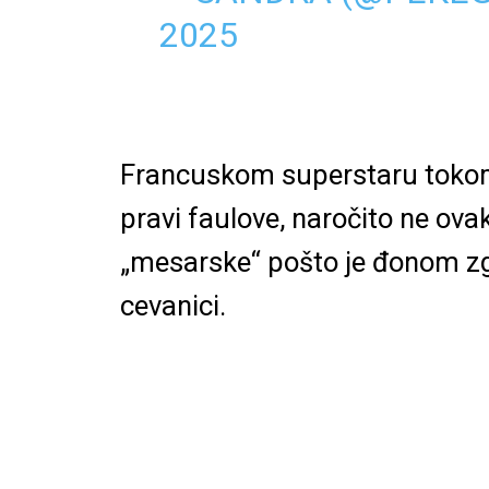
2025
Francuskom superstaru tok
pravi faulove, naročito ne ova
„mesarske“ pošto je
đonom zga
cevanici.