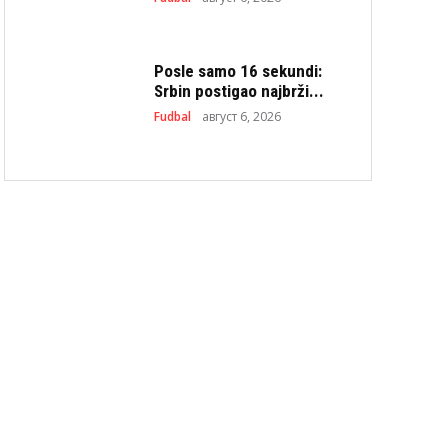
Posle samo 16 sekundi:
Srbin postigao najbrži...
Fudbal
август 6, 2026