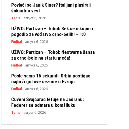
Povlači se Janik Siner? Italijani plasirali
šokantnu vest
Tenis
август 6, 2026
UŽIVO: Partizan – Tobol: Sek se iskupio i
pogodio za vođstvo crno-belih! – 1:0
Fudbal
август 6, 2026
UŽIVO: Partizan – Tobol: Nestvarna šansa
za crno-bele na startu meča!
Fudbal
август 6, 2026
Posle samo 16 sekundi: Srbin postigao
najbrži gol ove sezone u Evropi
Fudbal
август 6, 2026
Čuveni Švajcarac letuje na Jadranu:
Federer se odmara u komšiluku
Tenis
август 6, 2026