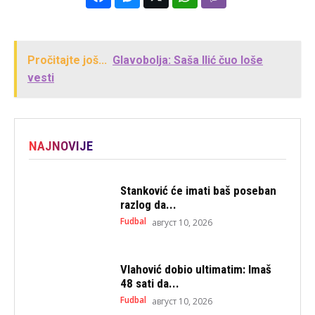
Pročitajte još...
Glavobolja: Saša Ilić čuo loše
vesti
NAJNOVIJE
Stanković će imati baš poseban
razlog da...
Fudbal
август 10, 2026
Vlahović dobio ultimatim: Imaš
48 sati da...
Fudbal
август 10, 2026