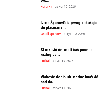
Bez...
Košarka
август 10, 2026
Ivana Španović iz prvog pokušaja
do plasmana...
Ostali sportovi
август 10, 2026
Stanković će imati baš poseban
razlog da...
Fudbal
август 10, 2026
Vlahović dobio ultimatim: Imaš 48
sati da...
Fudbal
август 10, 2026