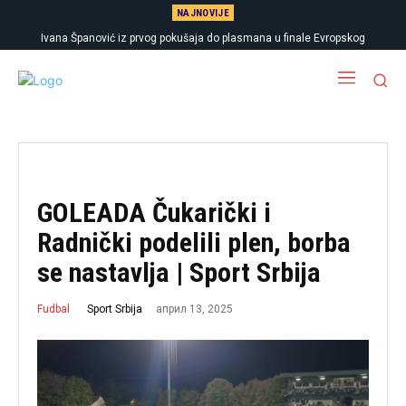
NAJNOVIJE
Ivana Španović iz prvog pokušaja do plasmana u finale Evropskog
prvenstva
GOLEADA Čukarički i
Radnički podelili plen, borba
se nastavlja | Sport Srbija
април 13, 2025
Sport Srbija
Fudbal