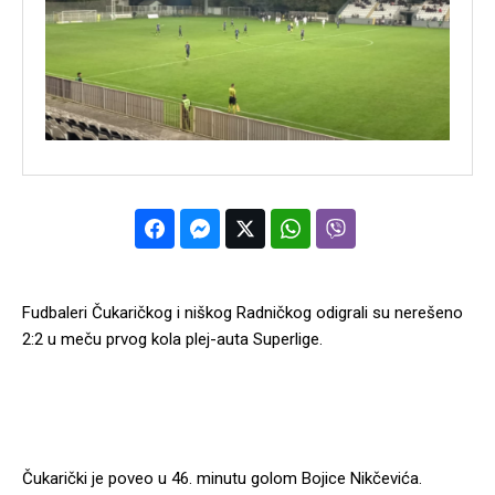
Fudbaleri Čukaričkog i niškog Radničkog odigrali su nerešeno
2:2 u meču prvog kola plej-auta Superlige.
Čukarički je poveo u 46. minutu golom Bojice Nikčevića.