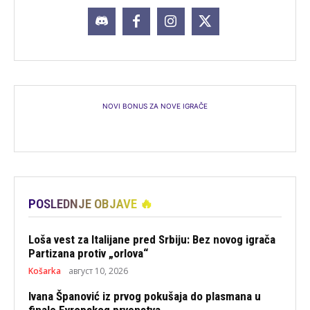
NOVI BONUS ZA NOVE IGRAČE
POSLEDNJE OBJAVE 🔥
Loša vest za Italijane pred Srbiju: Bez novog igrača
Partizana protiv „orlova“
Košarka
август 10, 2026
Ivana Španović iz prvog pokušaja do plasmana u
finale Evropskog prvenstva