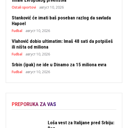
Ostali sportovi
август 10, 2026
Stanković će imati baš poseban razlog da savlada
Hapoel
Fudbal
август 10, 2026
Vlahović dobio ultimatim: Imaš 48 sati da potpišeš
ili ništa od miliona
Fudbal
август 10, 2026
Srbin (ipak) ne ide u Dinamo za 15 miliona evra
Fudbal
август 10, 2026
PREPORUKA ZA VAS
Loša vest za Italijane pred Srbiju: