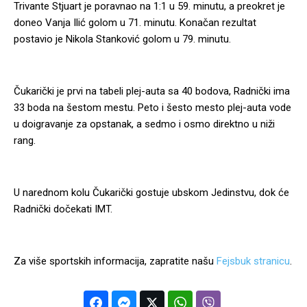
Trivante Stjuart je poravnao na 1:1 u 59. minutu, a preokret je
doneo Vanja Ilić golom u 71. minutu. Konačan rezultat
postavio je Nikola Stanković golom u 79. minutu.
Čukarički je prvi na tabeli plej-auta sa 40 bodova, Radnički ima
33 boda na šestom mestu. Peto i šesto mesto plej-auta vode
u doigravanje za opstanak, a sedmo i osmo direktno u niži
rang.
U narednom kolu Čukarički gostuje ubskom Jedinstvu, dok će
Radnički dočekati IMT.
Za više sportskih informacija, zapratite našu
Fejsbuk stranicu
.