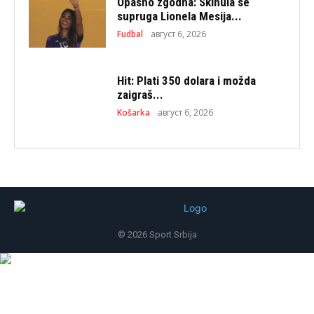
Opasno zgodna: Skinula se
supruga Lionela Mesija...
Fudbal
август 6, 2026
Hit: Plati 350 dolara i možda
zaigraš...
Košarka
август 6, 2026
© 2026 Sport Srbija