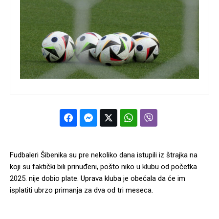
Fudbaleri Šibenika su pre nekoliko dana istupili iz štrajka na
koji su faktički bili prinuđeni, pošto niko u klubu od početka
2025. nije dobio plate. Uprava kluba je obećala da će im
isplatiti ubrzo primanja za dva od tri meseca.