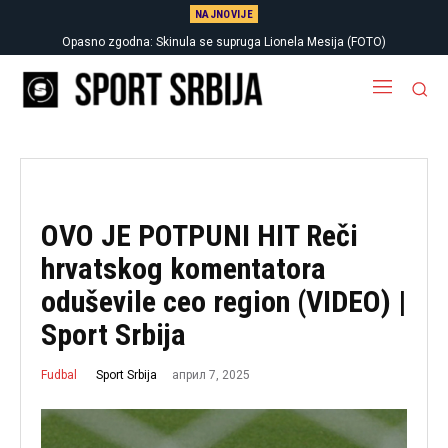
NAJNOVIJE
Opasno zgodna: Skinula se supruga Lionela Mesija (FOTO)
OVO JE POTPUNI HIT Reči
hrvatskog komentatora
oduševile ceo region (VIDEO) |
Sport Srbija
април 7, 2025
Sport Srbija
Fudbal