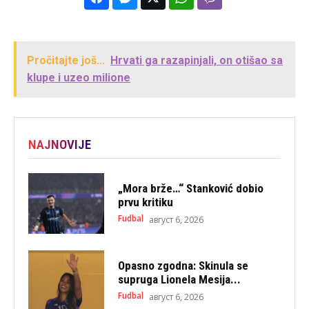
Pročitajte još...
Hrvati ga razapinjali, on otišao sa
klupe i uzeo milione
NAJNOVIJE
„Mora brže…“ Stanković dobio
prvu kritiku
Fudbal
август 6, 2026
Opasno zgodna: Skinula se
supruga Lionela Mesija...
Fudbal
август 6, 2026