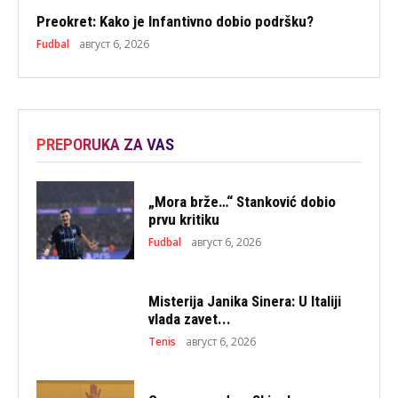
Preokret: Kako je Infantivno dobio podršku?
Fudbal
август 6, 2026
PREPORUKA ZA VAS
„Mora brže…“ Stanković dobio
prvu kritiku
Fudbal
август 6, 2026
Misterija Janika Sinera: U Italiji
vlada zavet...
Tenis
август 6, 2026