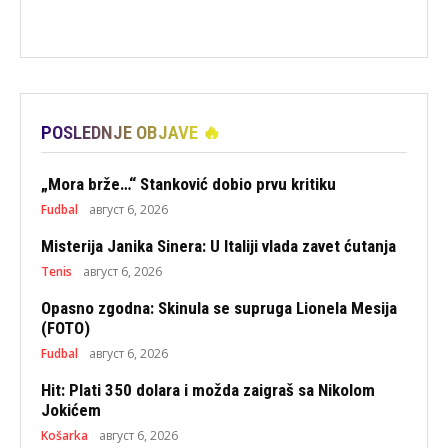
POSLEDNJE OBJAVE 🔥
„Mora brže…“ Stanković dobio prvu kritiku
Fudbal
август 6, 2026
Misterija Janika Sinera: U Italiji vlada zavet ćutanja
Tenis
август 6, 2026
Opasno zgodna: Skinula se supruga Lionela Mesija
(FOTO)
Fudbal
август 6, 2026
Hit: Plati 350 dolara i možda zaigraš sa Nikolom
Jokićem
Košarka
август 6, 2026