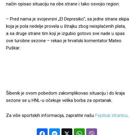
način opisao situaciju na obe strane i tako osvojio region.
– Pred nama je svojevrsni „El Depresiko“, sa jedne strane ekipa
koja je pola nedelje provela u štrajku zbog neisplaćenih plata,
a sa druge strane tim koji je izgubio gotovo sve nade u spas
ove turobne sezone – rekao je hrvatski komentator Mateo
Puškar.
Šibenik je ovom pobedom zakomplikovao situaciju i do kraja
sezone se u HNL-u očekuje velika borba za opstanak.
Za više sportskih informacija, zapratite našu
Fejsbuk stranicu
.