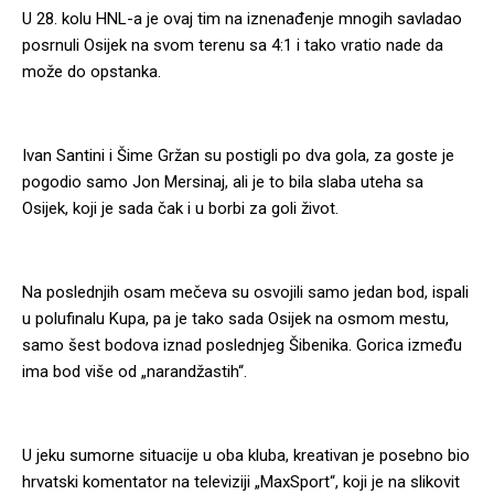
U 28. kolu HNL-a je ovaj tim na iznenađenje mnogih savladao
posrnuli Osijek na svom terenu sa 4:1 i tako vratio nade da
može do opstanka.
Ivan Santini i Šime Gržan su postigli po dva gola, za goste je
pogodio samo Jon Mersinaj, ali je to bila slaba uteha sa
Osijek, koji je sada čak i u borbi za goli život.
Na poslednjih osam mečeva su osvojili samo jedan bod, ispali
u polufinalu Kupa, pa je tako sada Osijek na osmom mestu,
samo šest bodova iznad poslednjeg Šibenika. Gorica između
ima bod više od „narandžastih“.
U jeku sumorne situacije u oba kluba, kreativan je posebno bio
hrvatski komentator na televiziji „MaxSport“, koji je na slikovit