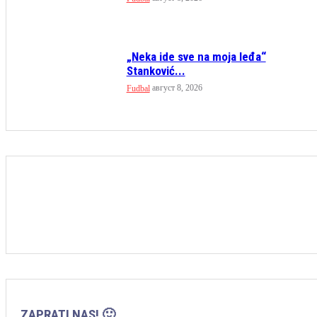
„Neka ide sve na moja leđa“
Stanković...
август 8, 2026
Fudbal
ZAPRATI NAS! 🙂