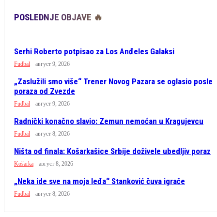
POSLEDNJE OBJAVE 🔥
Serhi Roberto potpisao za Los Anđeles Galaksi
Fudbal
август 9, 2026
„Zaslužili smo više“ Trener Novog Pazara se oglasio posle
poraza od Zvezde
Fudbal
август 9, 2026
Radnički konačno slavio: Zemun nemoćan u Kragujevcu
Fudbal
август 8, 2026
Ništa od finala: Košarkašice Srbije doživele ubedljiv poraz
Košarka
август 8, 2026
„Neka ide sve na moja leđa“ Stanković čuva igrače
Fudbal
август 8, 2026