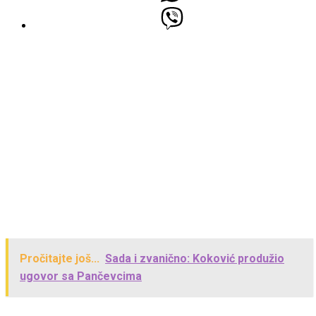
Pročitajte još...
Sada i zvanično: Koković produžio
ugovor sa Pančevcima