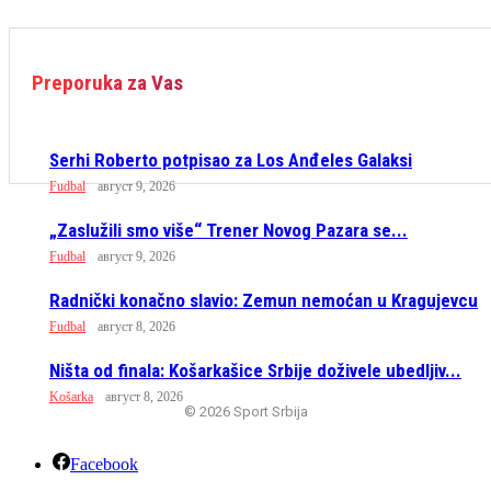
Preporuka za Vas
Serhi Roberto potpisao za Los Anđeles Galaksi
Fudbal
август 9, 2026
„Zaslužili smo više“ Trener Novog Pazara se...
Fudbal
август 9, 2026
Radnički konačno slavio: Zemun nemoćan u Kragujevcu
Fudbal
август 8, 2026
Ništa od finala: Košarkašice Srbije doživele ubedljiv...
Košarka
август 8, 2026
© 2026 Sport Srbija
Facebook