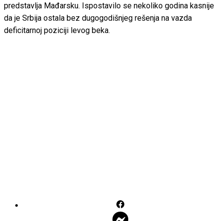
predstavlja Mađarsku. Ispostavilo se nekoliko godina kasnije
da je Srbija ostala bez dugogodišnjeg rešenja na vazda
deficitarnoj poziciji levog beka.