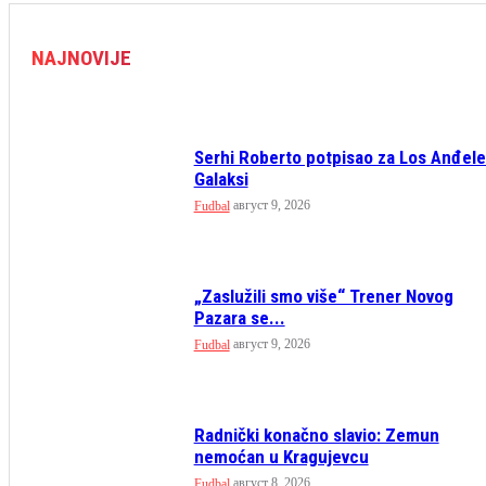
NAJNOVIJE
Serhi Roberto potpisao za Los Anđel
Galaksi
август 9, 2026
Fudbal
„Zaslužili smo više“ Trener Novog
Pazara se...
август 9, 2026
Fudbal
Radnički konačno slavio: Zemun
nemoćan u Kragujevcu
август 8, 2026
Fudbal