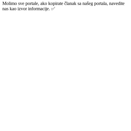
Molimo sve portale, ako kopirate članak sa našeg portala, navedite
nas kao izvor informacije. ✅