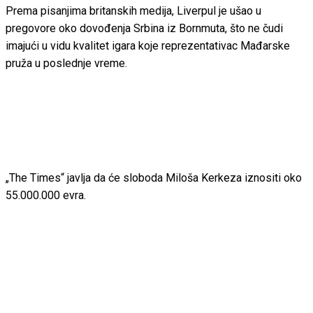
Prema pisanjima britanskih medija, Liverpul je ušao u
pregovore oko dovođenja Srbina iz Bornmuta, što ne čudi
imajući u vidu kvalitet igara koje reprezentativac Mađarske
pruža u poslednje vreme.
„The Times“ javlja da će sloboda Miloša Kerkeza iznositi oko
55.000.000 evra.