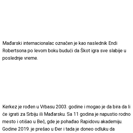
Mađarski internacionalac označen je kao naslednik Endi
Robertsona po levom boku budući da Škot igra sve slabije u
poslednje vreme.
Kerkez je rođen u Vrbasu 2003. godine i mogao je da bira da li
će igrati za Srbiju ili Mađarsku. Sa 11 godina je napustio rodno
mesto i otišao u Beč, gde je pohađao Rapidovu akademiju.
Godine 2019. je prešao u Đer i tada je doneo odluku da