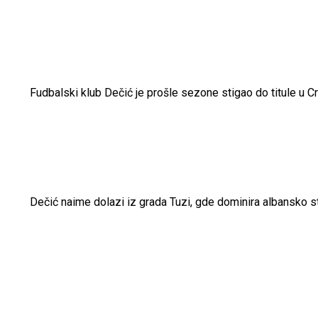
Fudbalski klub Dečić je prošle sezone stigao do titule u Crno
Dečić naime dolazi iz grada Tuzi, gde dominira albansko s