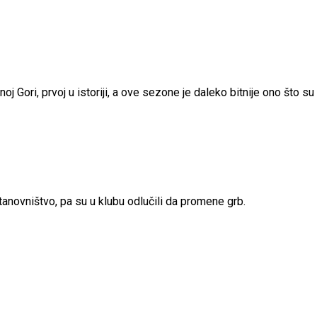
j Gori, prvoj u istoriji, a ove sezone je daleko bitnije ono što su 
tanovništvo, pa su u klubu odlučili da promene grb.