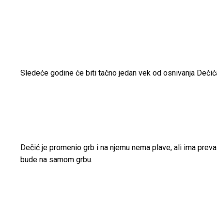
Sledeće godine će biti tačno jedan vek od osnivanja Dečića,
Dečić je promenio grb i na njemu nema plave, ali ima preva
bude na samom grbu.