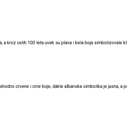
 a kroz celih 100 leta uvek su plava i bela boja simbolizovale kl
shodno crvene i crne boje, dakle albanska simbolika je jasna, a 