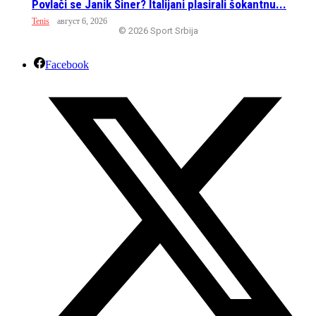
Povlači se Janik Siner? Italijani plasirali šokantnu...
Tenis
август 6, 2026
© 2026 Sport Srbija
Facebook