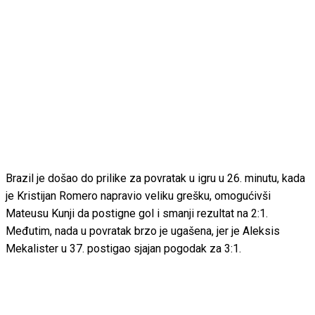
Brazil je došao do prilike za povratak u igru u 26. minutu, kada
je Kristijan Romero napravio veliku grešku, omogućivši
Mateusu Kunji da postigne gol i smanji rezultat na 2:1.
Međutim, nada u povratak brzo je ugašena, jer je Aleksis
Mekalister u 37. postigao sjajan pogodak za 3:1.