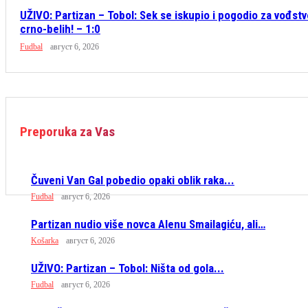
UŽIVO: Partizan – Tobol: Sek se iskupio i pogodio za vođstv
crno-belih! – 1:0
Fudbal
август 6, 2026
Preporuka za Vas
Čuveni Van Gal pobedio opaki oblik raka...
Fudbal
август 6, 2026
Partizan nudio više novca Alenu Smailagiću, ali…
Košarka
август 6, 2026
UŽIVO: Partizan – Tobol: Ništa od gola...
Fudbal
август 6, 2026