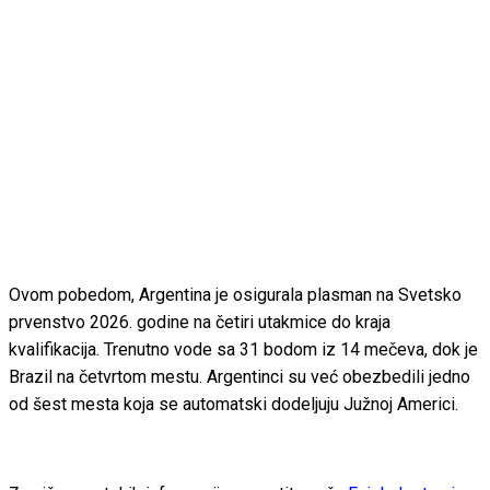
Ovom pobedom, Argentina je osigurala plasman na Svetsko
prvenstvo 2026. godine na četiri utakmice do kraja
kvalifikacija. Trenutno vode sa 31 bodom iz 14 mečeva, dok je
Brazil na četvrtom mestu. Argentinci su već obezbedili jedno
od šest mesta koja se automatski dodeljuju Južnoj Americi.