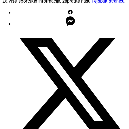
Za više sportskih informacija, zapratite našu
Fejsbuk stranicu
.