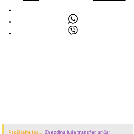
Pročitajte još...
Zvezdina luda transfer priča: