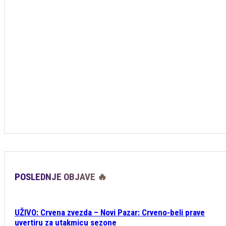
POSLEDNJE OBJAVE 🔥
UŽIVO: Crvena zvezda – Novi Pazar: Crveno-beli prave
uvertiru za utakmicu sezone