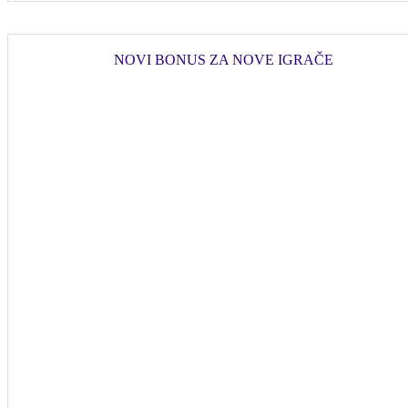
NOVI BONUS ZA NOVE IGRAČE