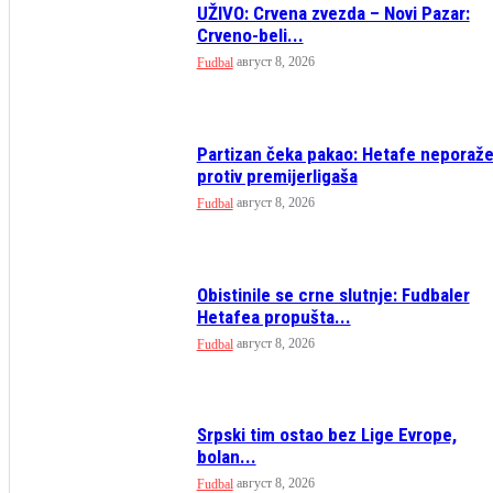
UŽIVO: Crvena zvezda – Novi Pazar:
Crveno-beli...
август 8, 2026
Fudbal
Partizan čeka pakao: Hetafe neporaž
protiv premijerligaša
август 8, 2026
Fudbal
Obistinile se crne slutnje: Fudbaler
Hetafea propušta...
август 8, 2026
Fudbal
Srpski tim ostao bez Lige Evrope,
bolan...
август 8, 2026
Fudbal