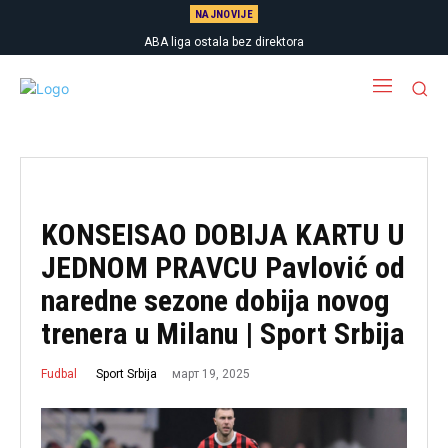
NAJNOVIJE
ABA liga ostala bez direktora
KONSEISAO DOBIJA KARTU U
JEDNOM PRAVCU Pavlović od
naredne sezone dobija novog
trenera u Milanu | Sport Srbija
март 19, 2025
Sport Srbija
Fudbal