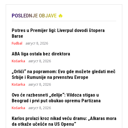
POSLEDNJE OBJAVE 🔥
Potres u Premijer ligi: Liverpul dovodi štopera
Barse
Fudbal
август 8, 2026
ABA liga ostala bez direktora
Košarka
август 8, 2026
„Orlići“ na popravnom: Evo gde možete gledati meč
Srbije i Rumunije na prvenstvu Evrope
Košarka
август 8, 2026
Ovo će razbesneti „delije“: Vildoza stigao u
Beograd i prvi put obukao opremu Partizana
Košarka
август 8, 2026
Karlos prolazi kroz nikad veću dramu: „Alkaras mora
da otkaže učešće na US Openu“