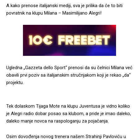
A kako prenose italijanski mediji, sva je prilika da će to biti
povratnik na klupu Milana – Masimilijano Alegri!
Ugledna „Gazzeta dello Sport“ prenosi da su čelnici Milana već
obavili prvi poziv sa italijanskim stručnjakom koji je rekao „da“
projektu.
Tek dolaskom Tijaga Mote na klupu Juventusa je vidno koliko
je Alegri radio dobar posao sa klubom, a pride je imao daleko,
daleko manje novca na raspologanju za pojačanja.
Osim dovođenja novog trenera našem Strahinji Pavloviću u