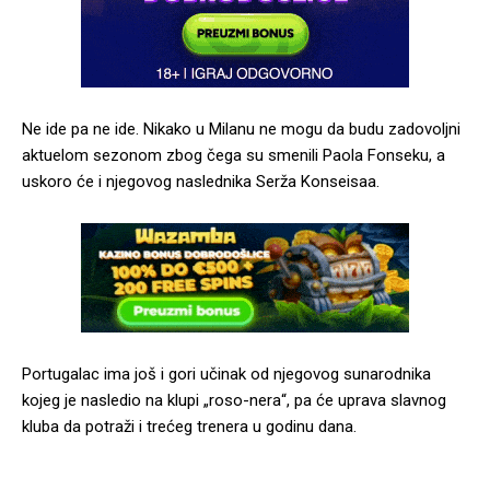
Ne ide pa ne ide. Nikako u Milanu ne mogu da budu zadovoljni
aktuelom sezonom zbog čega su smenili Paola Fonseku, a
uskoro će i njegovog naslednika Serža Konseisaa.
Portugalac ima još i gori učinak od njegovog sunarodnika
kojeg je nasledio na klupi „roso-nera“, pa će uprava slavnog
kluba da potraži i trećeg trenera u godinu dana.