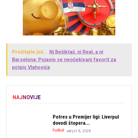
Pročitajte još...
Ni Bešiktaš, ni Real, a ni
Barselona: Pojavio se neočekivani favorit za
potpis Vlahovića
NAJNOVIJE
Potres u Premijer ligi: Liverpul
dovodi štopera...
Fudbal
август 8, 2026