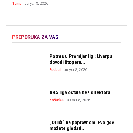
Tenis
август 8, 2026
PREPORUKA ZA VAS
Potres u Premijer ligi: Liverpul
dovodi štopera...
Fudbal
август 8, 2026
ABA liga ostala bez direktora
Košarka
август 8, 2026
„Orlići“ na popravnom: Evo gde
možete gledati...