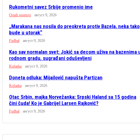
Rukometni savez Srbije promenio ime
Ostali sportovi
август 9, 2026
„Marakana nas nosila do preokreta protiv Bazela, neka tako
bude u utorak“
Fudbal
август 9, 2026
Kao sav normalan svet: Jokić sa decom uživa na bazenima 
rodnom gradu, sugrađani oduševljeni
Košarka
август 9, 2026
Doneta odluka: Mijailović napušta Partizan
Košarka
август 9, 2026
Otac Srbin, majka Norvežanka: Srpski Haland sa 15 godina
čini čuda! Ko je Gabrijel Larsen Rajković?
Fudbal
август 9, 2026