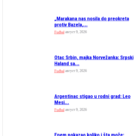
„Marakana nas nosila do preokreta
protiv Bazela,...
август 9, 2026
Fudbal
Otac Srbin, majka Norvežanka: Srpski
Haland sa...
август 9, 2026
Fudbal
Argentinac stigao u rodni grad: Leo
Mesi...
август 9, 2026
Fudbal
Enem pokazao koliko i šta može: