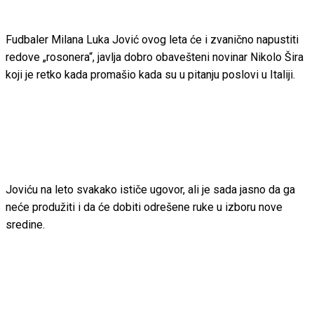
Fudbaler Milana Luka Jović ovog leta će i zvanično napustiti
redove „rosonera“, javlja dobro obavešteni novinar Nikolo Šira
koji je retko kada promašio kada su u pitanju poslovi u Italiji.
Joviću na leto svakako ističe ugovor, ali je sada jasno da ga
neće produžiti i da će dobiti odrešene ruke u izboru nove
sredine.