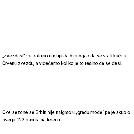
„Zvezdaši“ se potajno nadaju da bi mogao da se vrati kući, u
Crvenu zvezdu, a videćemo koliko je to realno da se desi.
Ove sezone se Srbin nije naigrao u „gradu mode“ pa je skupio
svega 122 minuta na terenu.