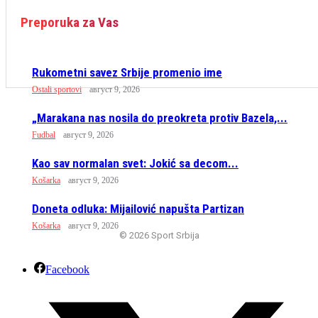
Preporuka za Vas
Rukometni savez Srbije promenio ime
Ostali sportovi
август 9, 2026
„Marakana nas nosila do preokreta protiv Bazela,...
Fudbal
август 9, 2026
Kao sav normalan svet: Jokić sa decom...
Košarka
август 9, 2026
Doneta odluka: Mijailović napušta Partizan
Košarka
август 9, 2026
© 2026 Sport Srbija
Facebook