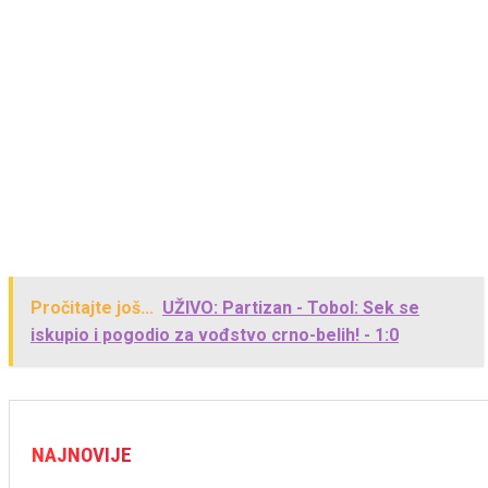
Pročitajte još...
UŽIVO: Partizan - Tobol: Sek se
iskupio i pogodio za vođstvo crno-belih! - 1:0
NAJNOVIJE