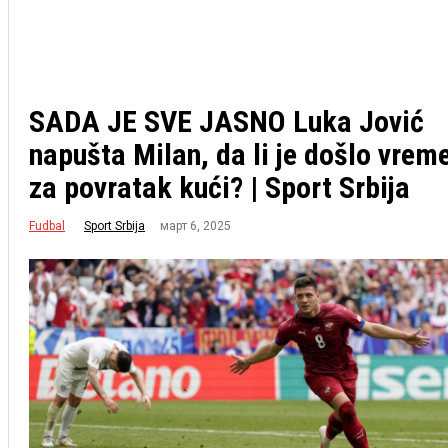
SADA JE SVE JASNO Luka Jović
napušta Milan, da li je došlo vrem
za povratak kući? | Sport Srbija
Fudbal
март 6, 2025
Sport Srbija