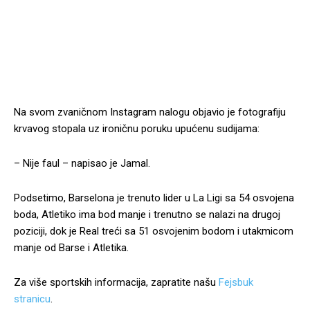
Na svom zvaničnom Instagram nalogu objavio je fotografiju
krvavog stopala uz ironičnu poruku upućenu sudijama:
– Nije faul – napisao je Jamal.
Podsetimo, Barselona je trenuto lider u La Ligi sa 54 osvojena
boda, Atletiko ima bod manje i trenutno se nalazi na drugoj
poziciji, dok je Real treći sa 51 osvojenim bodom i utakmicom
manje od Barse i Atletika.
Za više sportskih informacija, zapratite našu
Fejsbuk
stranicu
.