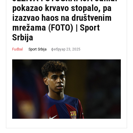
pokazao krvavo stopalo, pa
izazvao haos na društvenim
mrežama (FOTO) | Sport
Srbija
фебруар 23, 2025
Sport Srbija
Fudbal