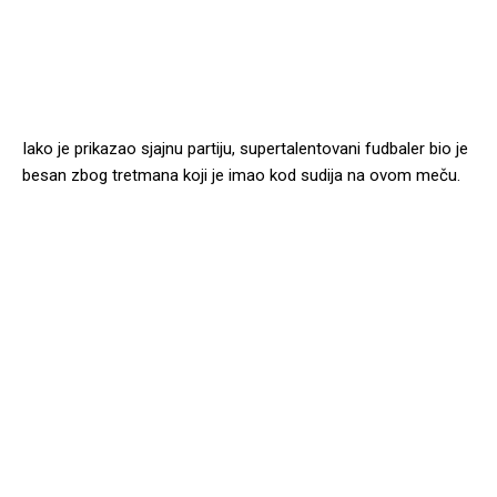
Iako je prikazao sjajnu partiju, supertalentovani fudbaler bio je
besan zbog tretmana koji je imao kod sudija na ovom meču.