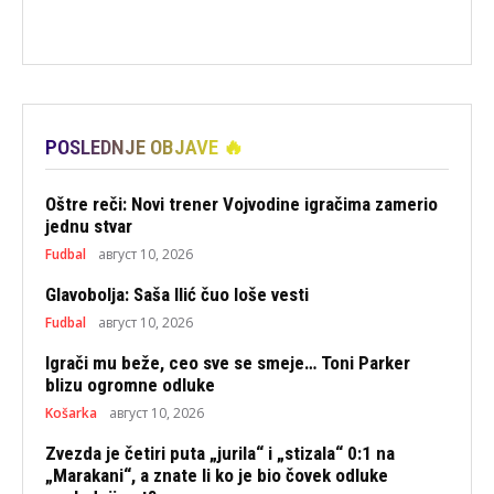
POSLEDNJE OBJAVE 🔥
Oštre reči: Novi trener Vojvodine igračima zamerio
jednu stvar
Fudbal
август 10, 2026
Glavobolja: Saša Ilić čuo loše vesti
Fudbal
август 10, 2026
Igrači mu beže, ceo sve se smeje… Toni Parker
blizu ogromne odluke
Košarka
август 10, 2026
Zvezda je četiri puta „jurila“ i „stizala“ 0:1 na
„Marakani“, a znate li ko je bio čovek odluke