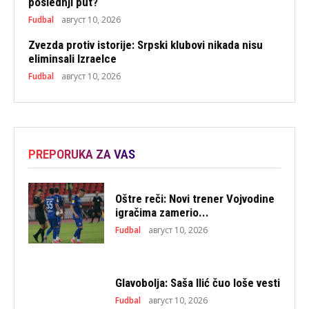
poslednji put?
Fudbal
август 10, 2026
Zvezda protiv istorije: Srpski klubovi nikada nisu
eliminsali Izraelce
Fudbal
август 10, 2026
PREPORUKA ZA VAS
Oštre reči: Novi trener Vojvodine
igračima zamerio...
Fudbal
август 10, 2026
Glavobolja: Saša Ilić čuo loše vesti
Fudbal
август 10, 2026