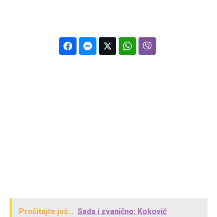
Pročitajte još...
Sada i zvanično: Koković