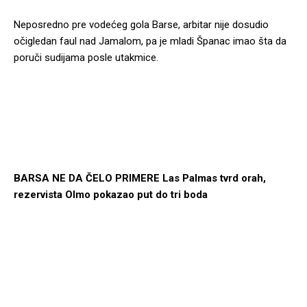
Neposredno pre vodećeg gola Barse, arbitar nije dosudio
očigledan faul nad Jamalom, pa je mladi Španac imao šta da
poruči sudijama posle utakmice.
BARSA NE DA ČELO PRIMERE Las Palmas tvrd orah,
rezervista Olmo pokazao put do tri boda