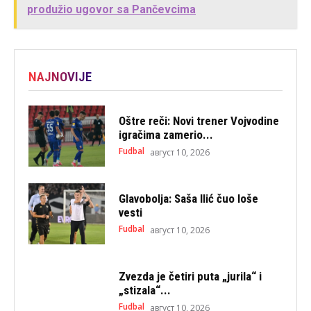
produžio ugovor sa Pančevcima
NAJNOVIJE
Oštre reči: Novi trener Vojvodine
igračima zamerio...
Fudbal
август 10, 2026
Glavobolja: Saša Ilić čuo loše
vesti
Fudbal
август 10, 2026
Zvezda je četiri puta „jurila“ i
„stizala“...
Fudbal
август 10, 2026