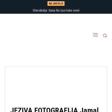
NAJNOVIJE
Glavobolja: Saša Ilić čuo loše vesti
JEZIVA FOTOGRAFIJA Jamal