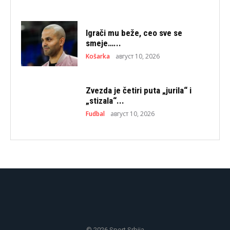
Igrači mu beže, ceo sve se
smeje…...
Košarka
август 10, 2026
Zvezda je četiri puta „jurila“ i
„stizala“...
Fudbal
август 10, 2026
© 2026 Sport Srbija