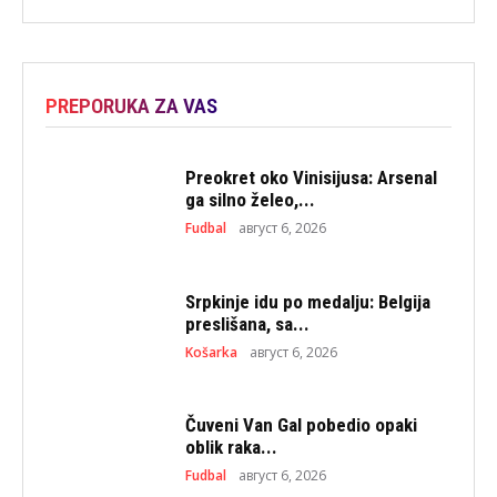
PREPORUKA ZA VAS
Preokret oko Vinisijusa: Arsenal
ga silno želeo,...
Fudbal
август 6, 2026
Srpkinje idu po medalju: Belgija
preslišana, sa...
Košarka
август 6, 2026
Čuveni Van Gal pobedio opaki
oblik raka...
Fudbal
август 6, 2026