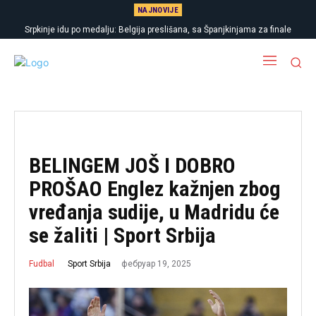
NAJNOVIJE
Srpkinje idu po medalju: Belgija preslišana, sa Španjkinjama za finale
Evropskog prvenstva
BELINGEM JOŠ I DOBRO
PROŠAO Englez kažnjen zbog
vređanja sudije, u Madridu će
se žaliti | Sport Srbija
фебруар 19, 2025
Sport Srbija
Fudbal