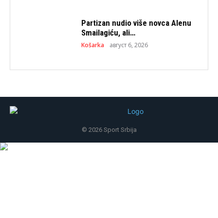
Partizan nudio više novca Alenu
Smailagiću, ali…
Košarka
август 6, 2026
© 2026 Sport Srbija