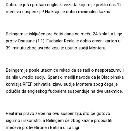
Dobro je još i prošao engleski vezista kojem je pretilo čak 12
mečeva suspenzije! Na kraju je dobio minimalnu kaznu.
Belingem je isključen pre četiri dana na meču 24. kola La Lige
protiv Osasune (1:1). Fudbaler Reala je dobio crveni karton u
39. minutu zbog uvrede koju je uputio sudiji Monteru.
Belingem je posle utakmice rekao da se radi o nesporazumu i
da nije uvredio sudiju. Španski mediji navode da je Disciplinska
komisija RFEF prihvatila izjavu sudije Montera zbog čega je
odlučila da engleskog fudbalera suspenduje na dve utakmice.
Real ima pravo žalbe na ovu suspenziju, što će gotovo
sigurno i iskoristiti, a Belingem će zbog kazne propustiti
mečeve protiv Đirone i Betisa u La Ligi.