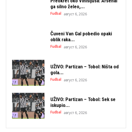
Preokret oko Vinisijusa: Arsenal
ga silno želeo,...
Fudbal
август 6, 2026
Čuveni Van Gal pobedio opaki
oblik raka...
Fudbal
август 6, 2026
UŽIVO: Partizan – Tobol: Ništa od
gola...
Fudbal
август 6, 2026
UŽIVO: Partizan – Tobol: Sek se
iskupio...
Fudbal
август 6, 2026