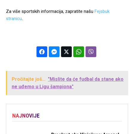
Za više sportskih informacija, zapratite našu
Fejsbuk
stranicu
.
Pročitajte još...
"Mislite da će fudbal da stane ako
ne uđemo u Ligu šampiona"
NAJNOVIJE