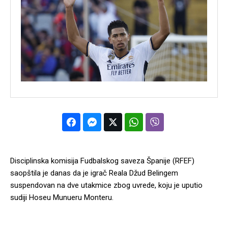
Disciplinska komisija Fudbalskog saveza Španije (RFEF)
saopštila je danas da je igrač Reala Džud Belingem
suspendovan na dve utakmice zbog uvrede, koju je uputio
sudiji Hoseu Munueru Monteru.