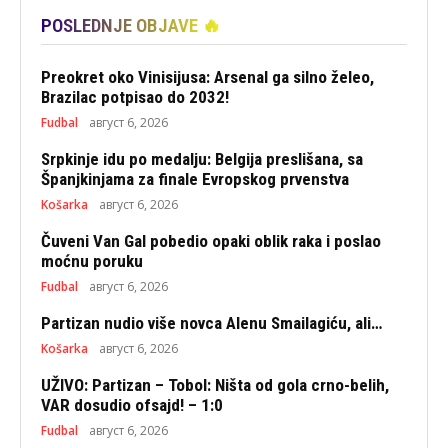
POSLEDNJE OBJAVE 🔥
Preokret oko Vinisijusa: Arsenal ga silno želeo,
Brazilac potpisao do 2032!
Fudbal
август 6, 2026
Srpkinje idu po medalju: Belgija preslišana, sa
Španjkinjama za finale Evropskog prvenstva
Košarka
август 6, 2026
Čuveni Van Gal pobedio opaki oblik raka i poslao
moćnu poruku
Fudbal
август 6, 2026
Partizan nudio više novca Alenu Smailagiću, ali…
Košarka
август 6, 2026
UŽIVO: Partizan – Tobol: Ništa od gola crno-belih,
VAR dosudio ofsajd! – 1:0
Fudbal
август 6, 2026