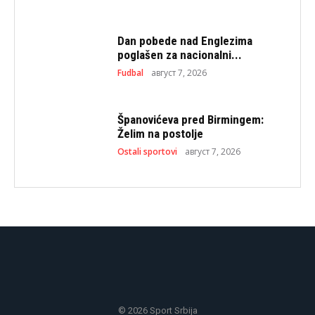
Dan pobede nad Englezima
poglašen za nacionalni...
Fudbal
август 7, 2026
Španovićeva pred Birmingem:
Želim na postolje
Ostali sportovi
август 7, 2026
© 2026 Sport Srbija