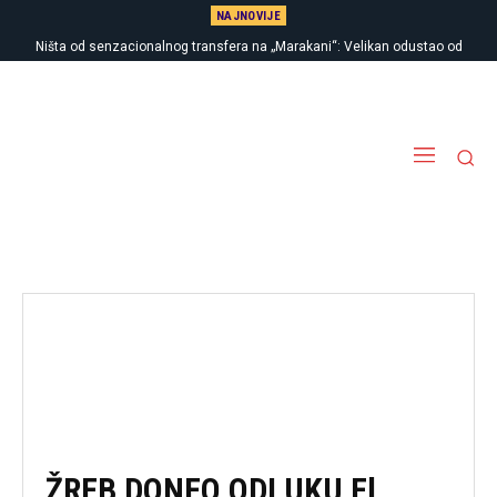
NAJNOVIJE
Ništa od senzacionalnog transfera na „Marakani“: Velikan odustao od
kupovine Vasilija Kostova
ŽREB DONEO ODLUKU El