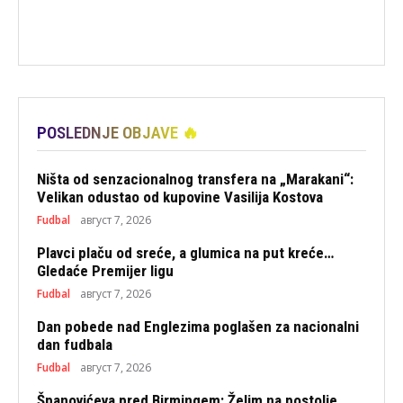
POSLEDNJE OBJAVE 🔥
Ništa od senzacionalnog transfera na „Marakani“:
Velikan odustao od kupovine Vasilija Kostova
Fudbal
август 7, 2026
Plavci plaču od sreće, a glumica na put kreće…
Gledaće Premijer ligu
Fudbal
август 7, 2026
Dan pobede nad Englezima poglašen za nacionalni
dan fudbala
Fudbal
август 7, 2026
Španovićeva pred Birmingem: Želim na postolje