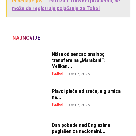
Pročitajte još...
Partizan u novom problemu, ne
može da registruje pojačanje za Tobol
NAJNOVIJE
Ništa od senzacionalnog
transfera na „Marakani“:
Velikan...
Fudbal
август 7, 2026
Plavci plaču od sreće, a glumica
na...
Fudbal
август 7, 2026
Dan pobede nad Englezima
poglašen za nacionalni...