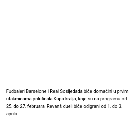
Fudbaleri Barselone i Real Sosijedada biće domaćini u prvim
utakmicama polufinala Kupa kralja, koje su na programu od
25. do 27. februara. Revanš dueli biće odigrani od 1. do 3.
aprila.