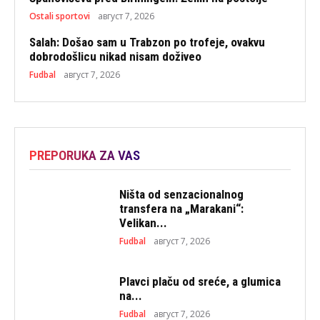
Ostali sportovi
август 7, 2026
Salah: Došao sam u Trabzon po trofeje, ovakvu
dobrodošlicu nikad nisam doživeo
Fudbal
август 7, 2026
PREPORUKA ZA VAS
Ništa od senzacionalnog
transfera na „Marakani“:
Velikan...
Fudbal
август 7, 2026
Plavci plaču od sreće, a glumica
na...
Fudbal
август 7, 2026