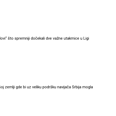
lovi“ što spremniji dočekali dve važne utakmice u Ligi
oj zemlji gde bi uz veliku podršku navijača Srbija mogla