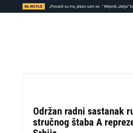
NAJNOVIJE
„Prevarili su me, plašio sam se…“ Miljenik „delija“
Održan radni sastanak r
stručnog štaba A repreze