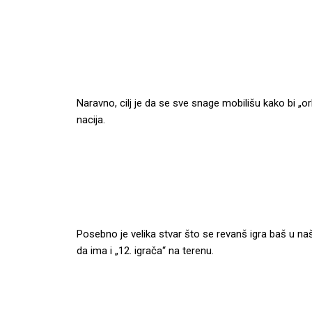
Naravno, cilj je da se sve snage mobilišu kako bi „or
nacija.
Posebno je velika stvar što se revanš igra baš u naš
da ima i „12. igrača“ na terenu.