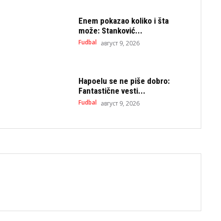
Enem pokazao koliko i šta
može: Stanković...
Fudbal
август 9, 2026
Hapoelu se ne piše dobro:
Fantastične vesti...
Fudbal
август 9, 2026