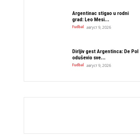
Argentinac stigao u rodni
grad: Leo Mesi...
Fudbal
август 9, 2026
Dirljiv gest Argentinca: De Pol
oduševio sve...
Fudbal
август 9, 2026