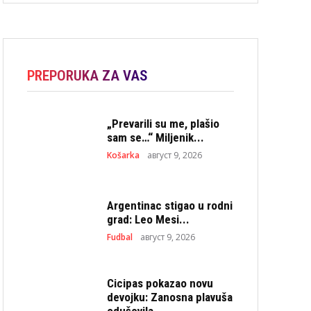
PREPORUKA ZA VAS
„Prevarili su me, plašio
sam se…“ Miljenik...
Košarka
август 9, 2026
Argentinac stigao u rodni
grad: Leo Mesi...
Fudbal
август 9, 2026
Cicipas pokazao novu
devojku: Zanosna plavuša
oduševila...