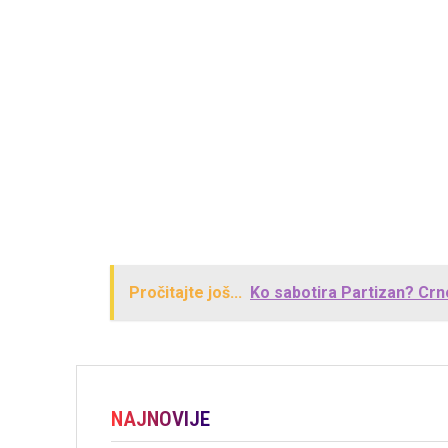
Pročitajte još...
Ko sabotira Partizan? Crno
NAJNOVIJE