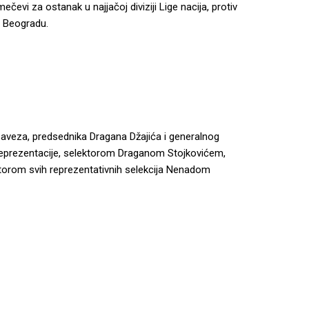
evi za ostanak u najjačoj diviziji Lige nacija, protiv
u Beogradu.
saveza, predsednika Dragana Džajića i generalnog
reprezentacije, selektorom Draganom Stojkovićem,
torom svih reprezentativnih selekcija Nenadom