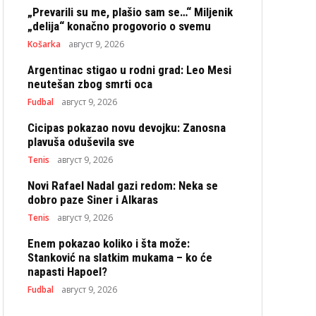
„Prevarili su me, plašio sam se…“ Miljenik
„delija“ konačno progovorio o svemu
Košarka
август 9, 2026
Argentinac stigao u rodni grad: Leo Mesi
neutešan zbog smrti oca
Fudbal
август 9, 2026
Cicipas pokazao novu devojku: Zanosna
plavuša oduševila sve
Tenis
август 9, 2026
Novi Rafael Nadal gazi redom: Neka se
dobro paze Siner i Alkaras
Tenis
август 9, 2026
Enem pokazao koliko i šta može:
Stanković na slatkim mukama – ko će
napasti Hapoel?
Fudbal
август 9, 2026