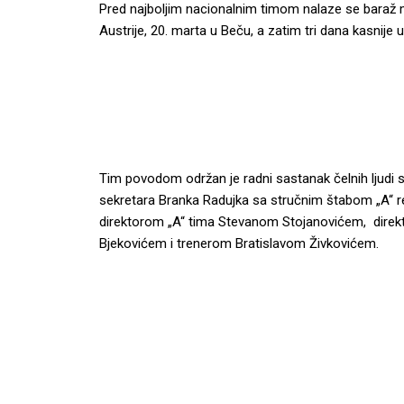
Pred najboljim nacionalnim timom nalaze se baraž meč
Austrije, 20. marta u Beču, a zatim tri dana kasnije 
Tim povodom održan je radni sastanak čelnih ljudi 
sekretara Branka Radujka sa stručnim štabom „A“ 
direktorom „A“ tima Stevanom Stojanovićem, direk
Bjekovićem i trenerom Bratislavom Živkovićem.