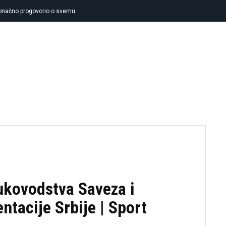
 konačno progovorio o svemu
FUDBAL
KOŠARKA
TENIS
OSTA
ukovodstva Saveza i
ntacije Srbije | Sport