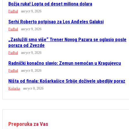
Božja ruka! Lopta od deset miliona dolara
Fudbal
август 9, 2026
Serhi Roberto potpisao za Los Anđeles Galaksi
Fudbal
август 9, 2026
„Zaslužili smo više“ Trener Novog Pazara se oglasio posle
poraza od Zvezde
Fudbal
август 9, 2026
Radnički konačno slavio: Zemun nemoćan u Kragujevcu
Fudbal
август 8, 2026
Ništa od finala: Košarkašice Srbije doživele ubedljiv poraz
Košarka
август 8, 2026
Preporuka za Vas