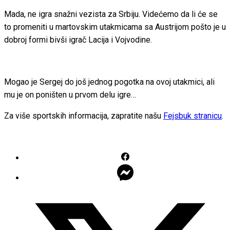
Mada, ne igra snažni vezista za Srbiju. Videćemo da li će se
to promeniti u martovskim utakmicama sa Austrijom pošto je u
dobroj formi bivši igrač Lacija i Vojvodine.
Mogao je Sergej do još jednog pogotka na ovoj utakmici, ali
mu je on poništen u prvom delu igre…
Za više sportskih informacija, zapratite našu
Fejsbuk stranicu
.