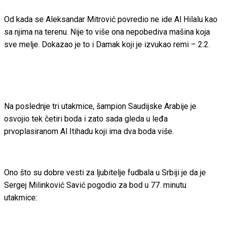
Od kada se Aleksandar Mitrović povredio ne ide Al Hilalu kao
sa njima na terenu. Nije to više ona nepobediva mašina koja
sve melje. Dokazao je to i Damak koji je izvukao remi – 2:2.
Na poslednje tri utakmice, šampion Saudijske Arabije je
osvojio tek četiri boda i zato sada gleda u leđa
prvoplasiranom Al Itihadu koji ima dva boda više.
Ono što su dobre vesti za ljubitelje fudbala u Srbiji je da je
Sergej Milinković Savić pogodio za bod u 77. minutu
utakmice: