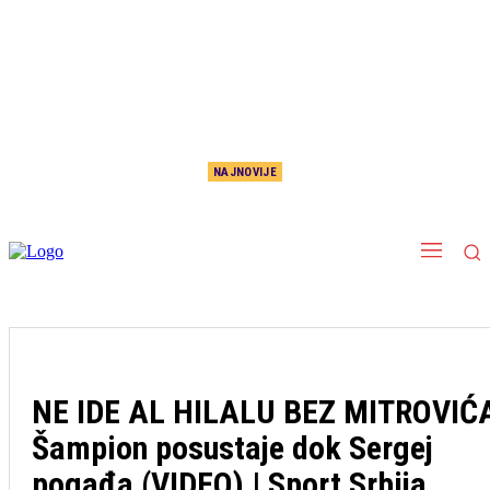
NAJNOVIJE
Božja ruka! Lopta od deset miliona dolara
NE IDE AL HILALU BEZ MITROVIĆ
Šampion posustaje dok Sergej
pogađa (VIDEO) | Sport Srbija