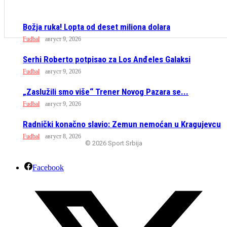
Božja ruka! Lopta od deset miliona dolara
Fudbal
август 9, 2026
Serhi Roberto potpisao za Los Anđeles Galaksi
Fudbal
август 9, 2026
„Zaslužili smo više“ Trener Novog Pazara se...
Fudbal
август 9, 2026
Radnički konačno slavio: Zemun nemoćan u Kragujevcu
Fudbal
август 8, 2026
© 2026 Sport Srbija
Facebook