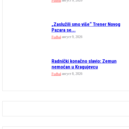
август 9, 2026
Fudbal
„Zaslužili smo više“ Trener Novog
Pazara se...
август 9, 2026
Fudbal
Radnički konačno slavio: Zemun
nemoćan u Kragujevcu
август 8, 2026
Fudbal