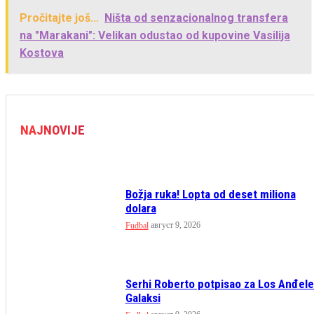
Pročitajte još...
Ništa od senzacionalnog transfera
na "Marakani": Velikan odustao od kupovine Vasilija
Kostova
NAJNOVIJE
Božja ruka! Lopta od deset miliona
dolara
август 9, 2026
Fudbal
Serhi Roberto potpisao za Los Anđel
Galaksi