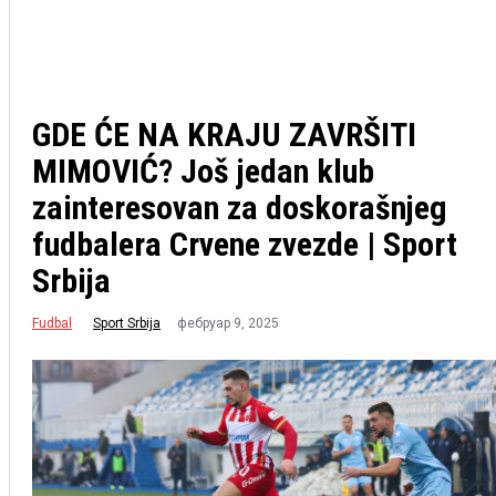
GDE ĆE NA KRAJU ZAVRŠITI
MIMOVIĆ? Još jedan klub
zainteresovan za doskorašnjeg
fudbalera Crvene zvezde | Sport
Srbija
Fudbal
фебруар 9, 2025
Sport Srbija