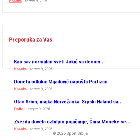
Košarka
август 9, 2026
Preporuka za Vas
Kao sav normalan svet: Jokić sa decom...
Košarka
август 9, 2026
Doneta odluka: Mijailović napušta Partizan
Košarka
август 9, 2026
Otac Srbin, majka Norvežanka: Srpski Haland sa...
Fudbal
август 9, 2026
Zvezda dovela ozbiljno pojačanje, Čima Moneke se...
Košarka
август 9, 2026
© 2026 Sport Srbija