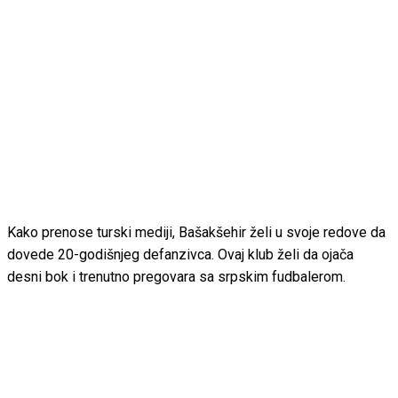
Kako prenose turski mediji, Bašakšehir želi u svoje redove da
dovede 20-godišnjeg defanzivca. Ovaj klub želi da ojača
desni bok i trenutno pregovara sa srpskim fudbalerom.