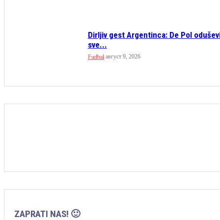
Dirljiv gest Argentinca: De Pol odušev
sve...
август 9, 2026
Fudbal
ZAPRATI NAS! 🙂