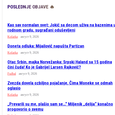
POSLEDNJE OBJAVE 🔥
Kao sav normalan svet: Jokić sa decom uživa na bazenima 
rodnom gradu, sugrađani oduševljeni
Košarka
август 9, 2026
Doneta odluka: Mijailović napušta Partizan
Košarka
август 9, 2026
Otac Srbin, majka Norvežanka: Srpski Haland sa 15 godina
čini čuda! Ko je Gabrijel Larsen Rajković?
Fudbal
август 9, 2026
Zvezda dovela ozbiljno pojačanje, Čima Moneke se odmah
oglasio
Košarka
август 9, 2026
„Prevarili su me, plašio sam se…“ Miljenik „delija“ konačno
progovorio o svemu