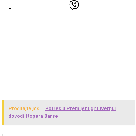
Pročitajte još...
Potres u Premijer ligi: Liverpul
dovodi štopera Barse