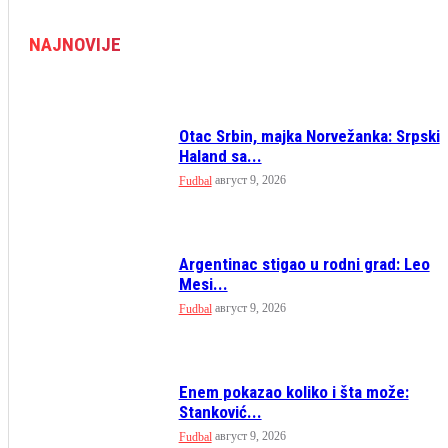
NAJNOVIJE
Otac Srbin, majka Norvežanka: Srpski
Haland sa...
август 9, 2026
Fudbal
Argentinac stigao u rodni grad: Leo
Mesi...
август 9, 2026
Fudbal
Enem pokazao koliko i šta može:
Stanković...
август 9, 2026
Fudbal