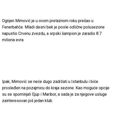
Ognjen Mimović je u ovom prelaznom roku prešao u
Fenerbahče. Mladi desni bek je posle odlične polusezone
napustio Crvenu zvezdu, a srpski šampion je zaradio 8.7
miliona evra.
Ipak, Mimović se neće dugo zadržati u Istanbulu i biće
prosleđen na pozajmicu do kraja sezone. Kao moguće opcije
su se spominjali Ejup i Maribor, a sada je za njegove usluge
zainteresovan još jedan klub.