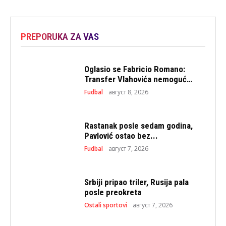
PREPORUKA ZA VAS
Oglasio se Fabricio Romano:
Transfer Vlahovića nemoguć…
Fudbal
август 8, 2026
Rastanak posle sedam godina,
Pavlović ostao bez...
Fudbal
август 7, 2026
Srbiji pripao triler, Rusija pala
posle preokreta
Ostali sportovi
август 7, 2026