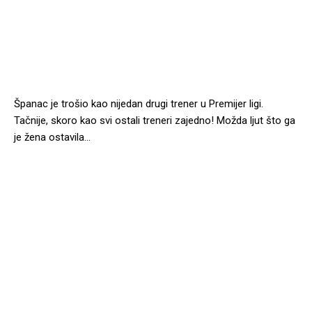
Španac je trošio kao nijedan drugi trener u Premijer ligi.
Tačnije, skoro kao svi ostali treneri zajedno! Možda ljut što ga
je žena ostavila…