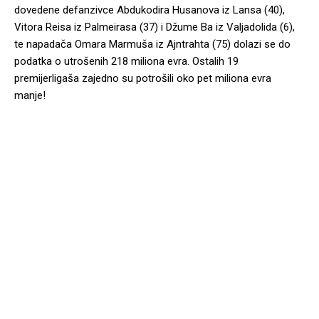
dovedene defanzivce Abdukodira Husanova iz Lansa (40),
Vitora Reisa iz Palmeirasa (37) i Džume Ba iz Valjadolida (6),
te napadača Omara Marmuša iz Ajntrahta (75) dolazi se do
podatka o utrošenih 218 miliona evra. Ostalih 19
premijerligaša zajedno su potrošili oko pet miliona evra
manje!