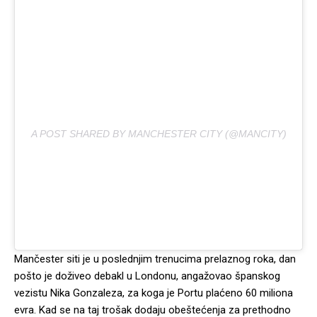
A POST SHARED BY MANCHESTER CITY (@MANCITY)
Mančester siti je u poslednjim trenucima prelaznog roka, dan
pošto je doživeo debakl u Londonu, angažovao španskog
vezistu Nika Gonzaleza, za koga je Portu plaćeno 60 miliona
evra. Kad se na taj trošak dodaju obeštećenja za prethodno