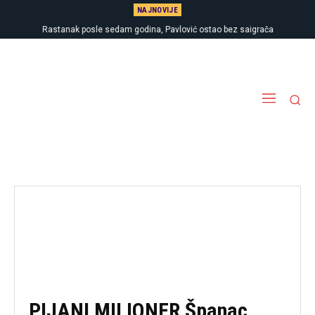
NAJNOVIJE
Rastanak posle sedam godina, Pavlović ostao bez saigrača
PIJANI MILIONER Španac