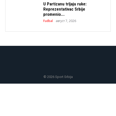
U Partizanu trljaju ruke:
Reprezentativac Srbije
promenio...
Fudbal
август 7, 2026
© 2026 Sport Srbija