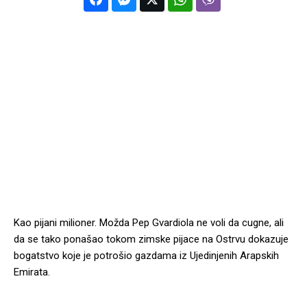
Kao pijani milioner. Možda Pep Gvardiola ne voli da cugne, ali
da se tako ponašao tokom zimske pijace na Ostrvu dokazuje
bogatstvo koje je potrošio gazdama iz Ujedinjenih Arapskih
Emirata.