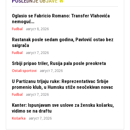
POSLEDNJE OBJAVE 🔥
Oglasio se Fabricio Romano: Transfer Vlahovića
nemoguć…
Fudbal
август 8, 2026
Rastanak posle sedam godina, Pavlović ostao bez
saigrača
Fudbal
август 7, 2026
Srbiji pripao triler, Rusija pala posle preokreta
Ostali sportovi
август 7, 2026
U Partizanu trljaju ruke: Reprezentativac Srbije
promenio klub, u Humsku stiže neočekivan novac
Fudbal
август 7, 2026
Kanter: Ispunjavam sve uslove za žensku košarku,
vidimo se na draftu
Košarka
август 7, 2026