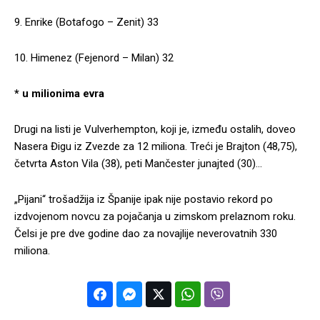
9. Enrike (Botafogo – Zenit) 33
10. Himenez (Fejenord – Milan) 32
* u milionima evra
Drugi na listi je Vulverhempton, koji je, između ostalih, doveo
Nasera Đigu iz Zvezde za 12 miliona. Treći je Brajton (48,75),
četvrta Aston Vila (38), peti Mančester junajted (30)…
„Pijani“ trošadžija iz Španije ipak nije postavio rekord po
izdvojenom novcu za pojačanja u zimskom prelaznom roku.
Čelsi je pre dve godine dao za novajlije neverovatnih 330
miliona.