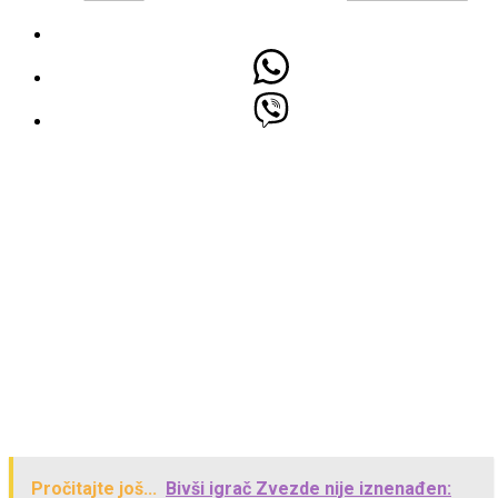
Pročitajte još...
Bivši igrač Zvezde nije iznenađen: