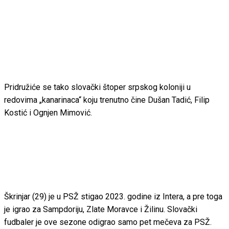
Pridružiće se tako slovački štoper srpskog koloniji u
redovima „kanarinaca“ koju trenutno čine Dušan Tadić, Filip
Kostić i Ognjen Mimović.
Škrinjar (29) je u PSŽ stigao 2023. godine iz Intera, a pre toga
je igrao za Sampdoriju, Zlate Moravce i Žilinu. Slovački
fudbaler je ove sezone odigrao samo pet mečeva za PSŽ.