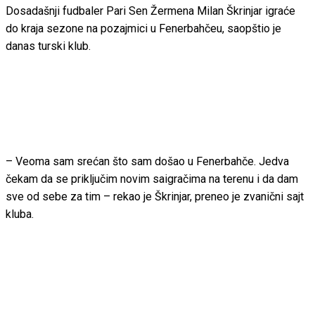
Dosadašnji fudbaler Pari Sen Žermena Milan Škrinjar igraće
do kraja sezone na pozajmici u Fenerbahčeu, saopštio je
danas turski klub.
– Veoma sam srećan što sam došao u Fenerbahče. Jedva
čekam da se priključim novim saigračima na terenu i da dam
sve od sebe za tim – rekao je Škrinjar, preneo je zvanični sajt
kluba.