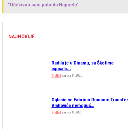
"Očekivao sam pobedu Hapoela"
NAJNOVIJE
Radila je u Dinamu, sa Škotima
ispisala...
август 8, 2026
Fudbal
Oglasio se Fabricio Romano: Transfer
Vlahovića nemoguć…
август 8, 2026
Fudbal