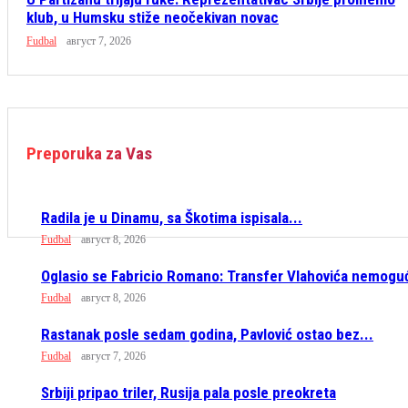
klub, u Humsku stiže neočekivan novac
Fudbal
август 7, 2026
Preporuka za Vas
Radila je u Dinamu, sa Škotima ispisala...
Fudbal
август 8, 2026
Oglasio se Fabricio Romano: Transfer Vlahovića nemogu
Fudbal
август 8, 2026
Rastanak posle sedam godina, Pavlović ostao bez...
Fudbal
август 7, 2026
Srbiji pripao triler, Rusija pala posle preokreta