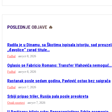
POSLEDNJE OBJAVE 🔥
Radila je u Dinamu, sa Škotima ispisala istoriju, sad preuzel
„đavolice“ zarad titule…
Fudbal
август 8, 2026
Oglasio se Fabricio Romano: Transfer Vlahovića nemoguć…
Fudbal
август 8, 2026
Rastanak posle sedam godina, Pavlović ostao bez saigrača
Fudbal
август 7, 2026
Srbiji pripao triler, Rusija pala posle preokreta
Ostali sportovi
август 7, 2026
U Partizanu trljaju ruke: Reprezentativac Srbije promenio