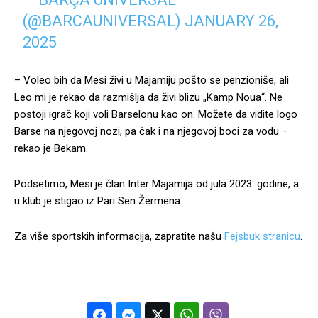
(@BARCAUNIVERSAL)
JANUARY 26,
2025
– Voleo bih da Mesi živi u Majamiju pošto se penzioniše, ali
Leo mi je rekao da razmišlja da živi blizu „Kamp Noua“. Ne
postoji igrač koji voli Barselonu kao on. Možete da vidite logo
Barse na njegovoj nozi, pa čak i na njegovoj boci za vodu –
rekao je Bekam.
Podsetimo, Mesi je član Inter Majamija od jula 2023. godine, a
u klub je stigao iz Pari Sen Žermena.
Za više sportskih informacija, zapratite našu
Fejsbuk stranicu
.