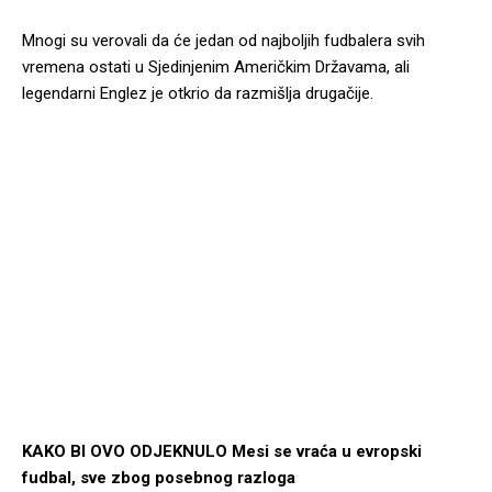
Mnogi su verovali da će jedan od najboljih fudbalera svih
vremena ostati u Sjedinjenim Američkim Državama, ali
legendarni Englez je otkrio da razmišlja drugačije.
KAKO BI OVO ODJEKNULO Mesi se vraća u evropski
fudbal, sve zbog posebnog razloga