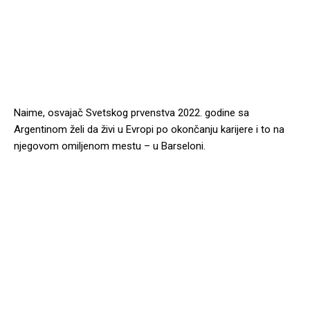
Naime, osvajač Svetskog prvenstva 2022. godine sa
Argentinom želi da živi u Evropi po okončanju karijere i to na
njegovom omiljenom mestu – u Barseloni.