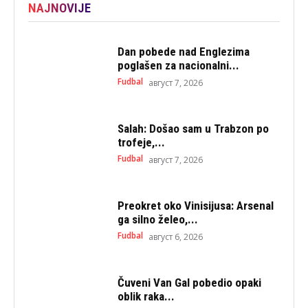
NAJNOVIJE
Dan pobede nad Englezima
poglašen za nacionalni...
Fudbal
август 7, 2026
Salah: Došao sam u Trabzon po
trofeje,...
Fudbal
август 7, 2026
Preokret oko Vinisijusa: Arsenal
ga silno želeo,...
Fudbal
август 6, 2026
Čuveni Van Gal pobedio opaki
oblik raka...