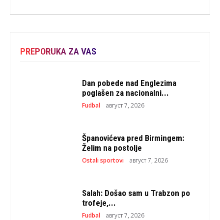
PREPORUKA ZA VAS
Dan pobede nad Englezima
poglašen za nacionalni...
Fudbal
август 7, 2026
Španovićeva pred Birmingem:
Želim na postolje
Ostali sportovi
август 7, 2026
Salah: Došao sam u Trabzon po
trofeje,...
Fudbal
август 7, 2026