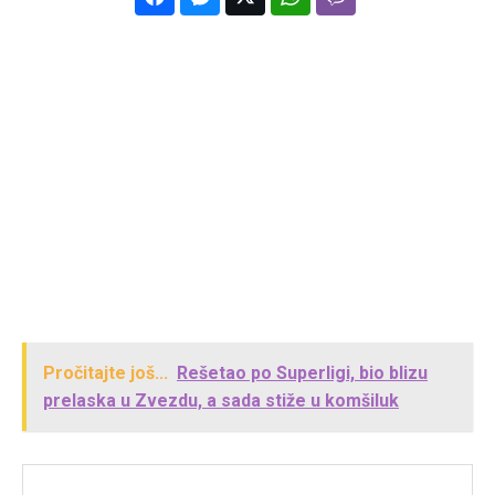
Pročitajte još...
Rešetao po Superligi, bio blizu
prelaska u Zvezdu, a sada stiže u komšiluk