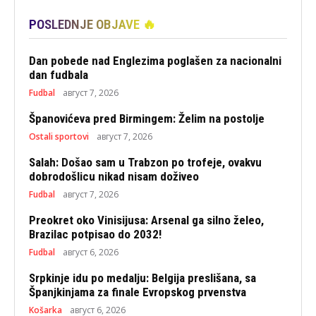
POSLEDNJE OBJAVE 🔥
Dan pobede nad Englezima poglašen za nacionalni
dan fudbala
Fudbal
август 7, 2026
Španovićeva pred Birmingem: Želim na postolje
Ostali sportovi
август 7, 2026
Salah: Došao sam u Trabzon po trofeje, ovakvu
dobrodošlicu nikad nisam doživeo
Fudbal
август 7, 2026
Preokret oko Vinisijusa: Arsenal ga silno želeo,
Brazilac potpisao do 2032!
Fudbal
август 6, 2026
Srpkinje idu po medalju: Belgija preslišana, sa
Španjkinjama za finale Evropskog prvenstva
Košarka
август 6, 2026