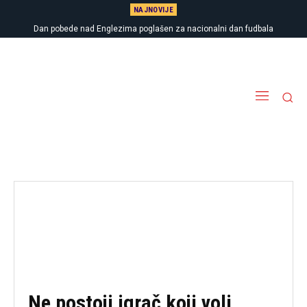
NAJNOVIJE
Dan pobede nad Englezima poglašen za nacionalni dan fudbala
Ne postoji igrač koji voli