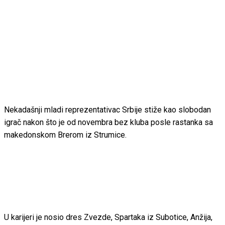
Nekadašnji mladi reprezentativac Srbije stiže kao slobodan
igrač nakon što je od novembra bez kluba posle rastanka sa
makedonskom Brerom iz Strumice.
U karijeri je nosio dres Zvezde, Spartaka iz Subotice, Anžija,