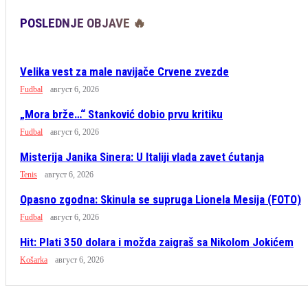
POSLEDNJE OBJAVE 🔥
Velika vest za male navijače Crvene zvezde
Fudbal
август 6, 2026
„Mora brže…“ Stanković dobio prvu kritiku
Fudbal
август 6, 2026
Misterija Janika Sinera: U Italiji vlada zavet ćutanja
Tenis
август 6, 2026
Opasno zgodna: Skinula se supruga Lionela Mesija (FOTO)
Fudbal
август 6, 2026
Hit: Plati 350 dolara i možda zaigraš sa Nikolom Jokićem
Košarka
август 6, 2026