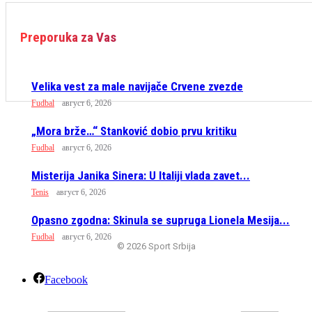
Preporuka za Vas
Velika vest za male navijače Crvene zvezde
Fudbal
август 6, 2026
„Mora brže…“ Stanković dobio prvu kritiku
Fudbal
август 6, 2026
Misterija Janika Sinera: U Italiji vlada zavet...
Tenis
август 6, 2026
Opasno zgodna: Skinula se supruga Lionela Mesija...
Fudbal
август 6, 2026
© 2026 Sport Srbija
Facebook