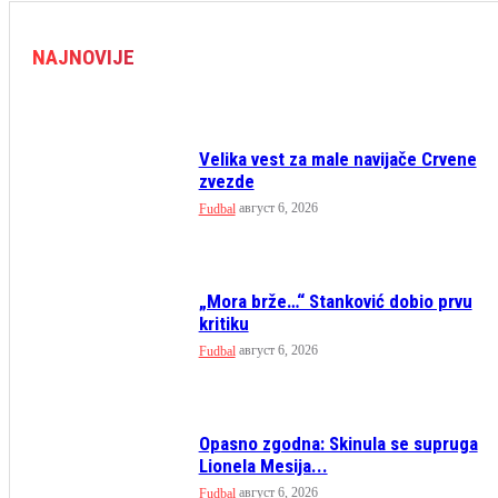
NAJNOVIJE
Velika vest za male navijače Crvene
zvezde
август 6, 2026
Fudbal
„Mora brže…“ Stanković dobio prvu
kritiku
август 6, 2026
Fudbal
Opasno zgodna: Skinula se supruga
Lionela Mesija...
август 6, 2026
Fudbal