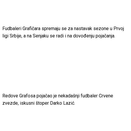
Fudbaleri Grafičara spremaju se za nastavak sezone u Prvoj
ligi Srbije, a na Senjaku se radi i na dovođenju pojačanja.
Redove Grafosa pojačao je nekadašnji fudbaler Crvene
zvezde, iskusni štoper Darko Lazić.