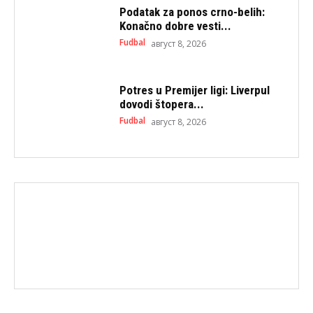
Podatak za ponos crno-belih:
Konačno dobre vesti...
Fudbal
август 8, 2026
Potres u Premijer ligi: Liverpul
dovodi štopera...
Fudbal
август 8, 2026