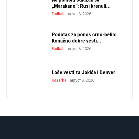
„Marakane“: Rusi krenuli...
Fudbal
август 8, 2026
Podatak za ponos crno-belih:
Konačno dobre vesti...
Fudbal
август 8, 2026
Loše vesti za Jokića i Denver
Košarka
август 8, 2026