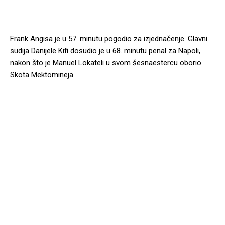
Frank Angisa je u 57. minutu pogodio za izjednačenje. Glavni
sudija Danijele Kifi dosudio je u 68. minutu penal za Napoli,
nakon što je Manuel Lokateli u svom šesnaestercu oborio
Skota Mektomineja.