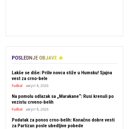
POSLEDNJE OBJAVE 🔥
Lakše se diše: Priliv novca stiže u Humsku! Sjajna
vest za crno-bele
Fudbal
август 8, 2026
Na pomolu odlazak sa „Marakane“: Rusi krenuli po
vezistu crveno-belih
Fudbal
август 8, 2026
Podatak za ponos crno-belih: Konačno dobre vesti
za Partizan posle ubedljive pobede