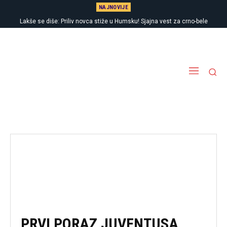
NAJNOVIJE
Lakše se diše: Priliv novca stiže u Humsku! Sjajna vest za crno-bele
PRVI PORAZ JUVENTUSA