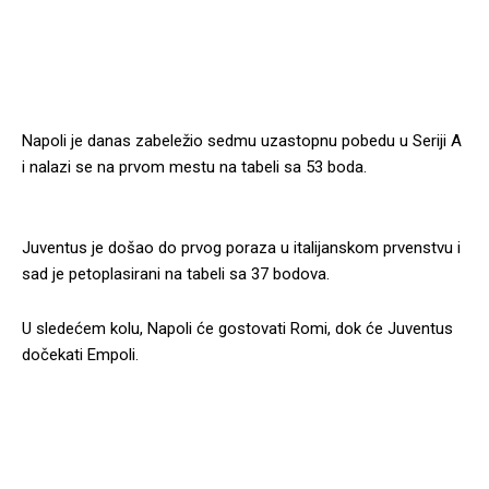
Napoli je danas zabeležio sedmu uzastopnu pobedu u Seriji A
i nalazi se na prvom mestu na tabeli sa 53 boda.
Juventus je došao do prvog poraza u italijanskom prvenstvu i
sad je petoplasirani na tabeli sa 37 bodova.
U sledećem kolu, Napoli će gostovati Romi, dok će Juventus
dočekati Empoli.