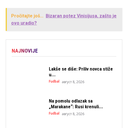
Pročitajte još...
Bizaran potez Vinisijusa, zašto je
ovo uradio?
NAJNOVIJE
Lakše se diše: Priliv novca stiže
u...
Fudbal
август 8, 2026
Na pomolu odlazak sa
„Marakane“: Rusi krenuli...
Fudbal
август 8, 2026