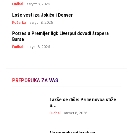
Fudbal
август 8, 2026
Loše vesti za Jokića i Denver
Košarka
август 8, 2026
Potres u Premijer ligi: Liverpul dovodi štopera
Barse
Fudbal
август 8, 2026
PREPORUKA ZA VAS
Lakše se diše: Priliv novca stiže
u...
Fudbal
август 8, 2026
Na pomolu odlazak sa