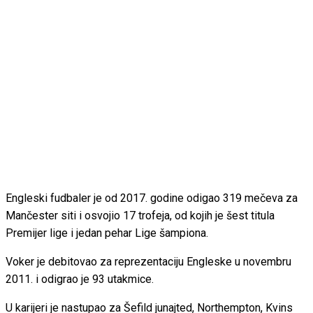
Engleski fudbaler je od 2017. godine odigao 319 mečeva za
Mančester siti i osvojio 17 trofeja, od kojih je šest titula
Premijer lige i jedan pehar Lige šampiona.
Voker je debitovao za reprezentaciju Engleske u novembru
2011. i odigrao je 93 utakmice.
U karijeri je nastupao za Šefild junajted, Northempton, Kvins