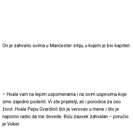
On je zahvalio svima u Mančester sitiju, u kojem je bio kapiten.
– Hvala vam na lepim uspomenama i na svim uspesima koje
smo zajedno podelili. Vi ste prijatelji, ali i porodica za ceo
život. Hvala Pepu Gvardioli što je verovao u mene i što je
naporno radio da me dovede. Biću zauvek zahvalan – poručio
je Voker.