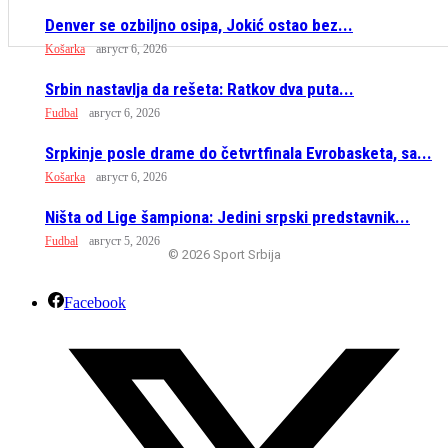
Denver se ozbiljno osipa, Jokić ostao bez...
Košarka
август 6, 2026
Srbin nastavlja da rešeta: Ratkov dva puta...
Fudbal
август 6, 2026
Srpkinje posle drame do četvrtfinala Evrobasketa, sa...
Košarka
август 6, 2026
Ništa od Lige šampiona: Jedini srpski predstavnik...
Fudbal
август 5, 2026
© 2026 Sport Srbija
Facebook