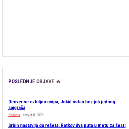
POSLEDNJE OBJAVE 🔥
Denver se ozbiljno osipa, Jokić ostao bez još jednog
saigrača
Košarka
август 6, 2026
Srbin nastavlja da rešeta: Ratkov dva puta u metu za šesti