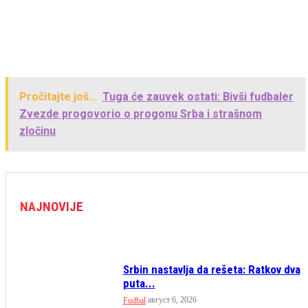
Pročitajte još...
Tuga će zauvek ostati: Bivši fudbaler
Zvezde progovorio o progonu Srba i strašnom
zločinu
NAJNOVIJE
Srbin nastavlja da rešeta: Ratkov dva
puta...
август 6, 2026
Fudbal