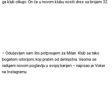
ga klub otkupi. On će u novom klubu nositi dres sa brojem 32.
– Oduševljen sam što potpisujem za Milan. Klub sa tako
bogatom istorijom, koji pratim od detinjstva. Veoma se
radujem novom poglavlju u svojoj karijeri – napisao je Voker
na Instagramu.