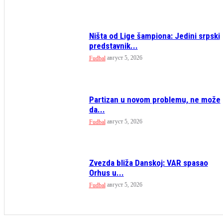
Ništa od Lige šampiona: Jedini srpski
predstavnik...
август 5, 2026
Fudbal
Partizan u novom problemu, ne može
da...
август 5, 2026
Fudbal
Zvezda bliža Danskoj: VAR spasao
Orhus u...
август 5, 2026
Fudbal