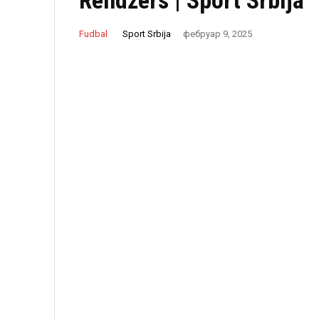
Rendžers | Sport Srbija
Sport Srbija
Fudbal
фебруар 9, 2025