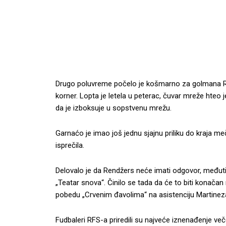
Drugo poluvreme počelo je košmarno za golmana Re
korner. Lopta je letela u peterac, čuvar mreže hteo
da je izboksuje u sopstvenu mrežu.
Garnaćo je imao još jednu sjajnu priliku do kraja meč
isprečila.
Delovalo je da Rendžers neće imati odgovor, međutim
„Teatar snova“. Činilo se tada da će to biti konačan 
pobedu „Crvenim đavolima“ na asistenciju Martinez
Fudbaleri RFS-a priredili su najveće iznenađenje veče