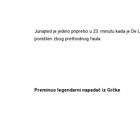
Junajted je jedino pripretio u 23. minutu kada je De 
poništen zbog prethodnog faula.
Preminuo legendarni napadač iz Grčke