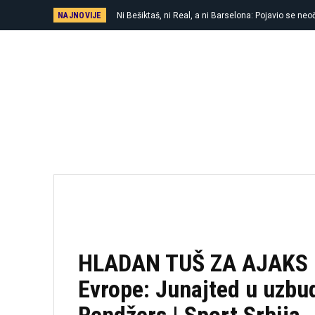
NAJNOVIJE
Ni Bešiktaš, ni Real, a ni Barselona: Pojavio se neoč
Vlahovića
HLADAN TUŠ ZA AJAKS L
Evrope: Junajted u uzbud