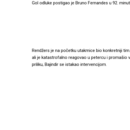
Gol odluke postigao je Bruno Fernandes u 92. minutu
Rendžers je na početku utakmice bio konkretniji tim
ali je katastrofalno reagovao u petercu i promašio v
priliku, Bajindir se istakao intervencijom.