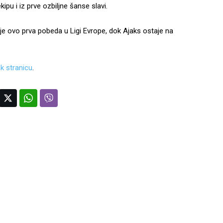
kipu i iz prve ozbiljne šanse slavi.
 je ovo prva pobeda u Ligi Evrope, dok Ajaks ostaje na
k stranicu
.