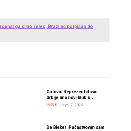
rsenal ga silno želeo, Brazilac potpisao do
Gotovo: Reprezentativac
Srbije ima novi klub u...
Fudbal
август 7, 2026
De Bleker: Počastvovan sam