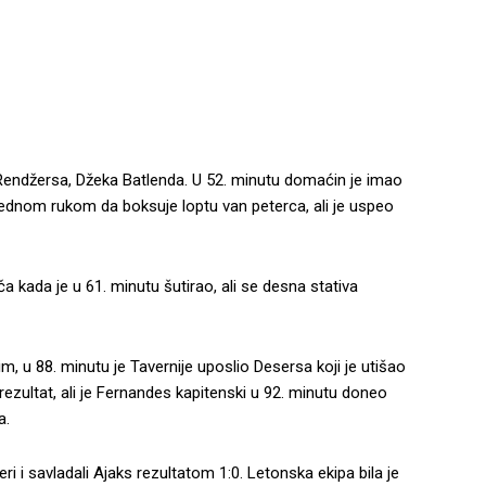
ndžersa, Džeka Batlenda. U 52. minutu domaćin je imao
 jednom rukom da boksuje loptu van peterca, ali je uspeo
a kada je u 61. minutu šutirao, ali se desna stativa
, u 88. minutu je Tavernije uposlio Desersa koji je utišao
rezultat, ali je Fernandes kapitenski u 92. minutu doneo
a.
ri i savladali Ajaks rezultatom 1:0. Letonska ekipa bila je