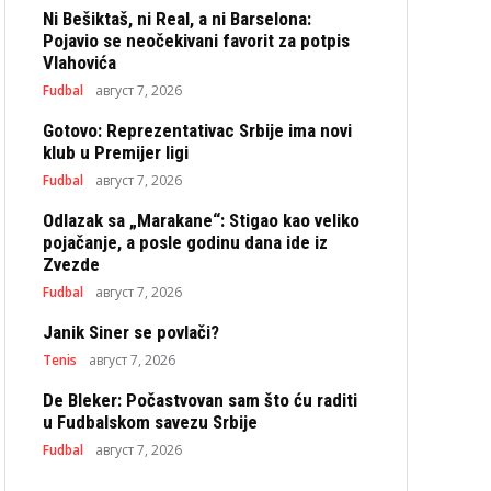
Ni Bešiktaš, ni Real, a ni Barselona:
Pojavio se neočekivani favorit za potpis
Vlahovića
Fudbal
август 7, 2026
Gotovo: Reprezentativac Srbije ima novi
klub u Premijer ligi
Fudbal
август 7, 2026
Odlazak sa „Marakane“: Stigao kao veliko
pojačanje, a posle godinu dana ide iz
Zvezde
Fudbal
август 7, 2026
Janik Siner se povlači?
Tenis
август 7, 2026
De Bleker: Počastvovan sam što ću raditi
u Fudbalskom savezu Srbije
Fudbal
август 7, 2026