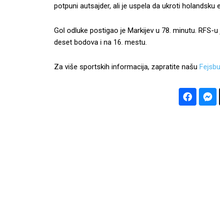
potpuni autsajder, ali je uspela da ukroti holandsku e
Gol odluke postigao je Markijev u 78. minutu. RFS-u
deset bodova i na 16. mestu.
Za više sportskih informacija, zapratite našu
Fejsbu