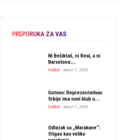
PREPORUKA ZA VAS
Ni Bešiktaš, ni Real, a ni
Barselona:...
Fudbal
август 7, 2026
Gotovo: Reprezentativac
Srbije ima novi klub u...
Fudbal
август 7, 2026
Odlazak sa „Marakane“:
Stigao kao veliko
pojačanje,...