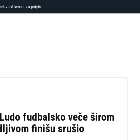
ekivani favorit za potpis
FUDBAL
KOŠARKA
TENIS
OSTA
udo fudbalsko veče širom
ljivom finišu srušio