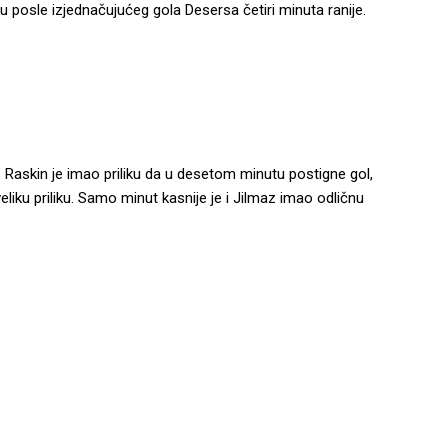
 posle izjednačujućeg gola Desersa četiri minuta ranije.
. Raskin je imao priliku da u desetom minutu postigne gol,
eliku priliku. Samo minut kasnije je i Jilmaz imao odličnu