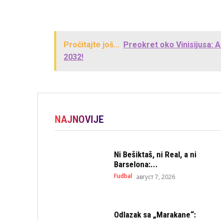
Pročitajte još...
Preokret oko Vinisijusa: A
2032!
NAJNOVIJE
Ni Bešiktaš, ni Real, a ni
Barselona:...
Fudbal
август 7, 2026
Odlazak sa „Marakane“: