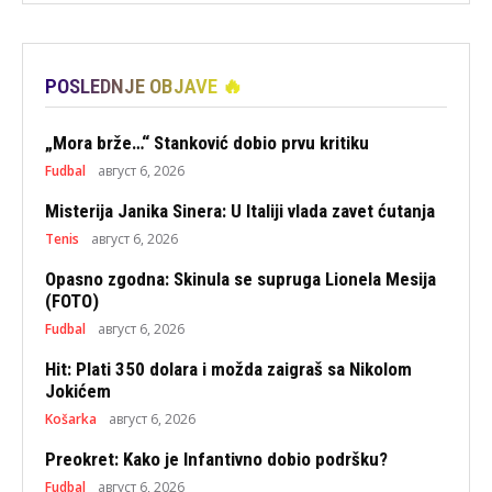
POSLEDNJE OBJAVE 🔥
„Mora brže…“ Stanković dobio prvu kritiku
Fudbal
август 6, 2026
Misterija Janika Sinera: U Italiji vlada zavet ćutanja
Tenis
август 6, 2026
Opasno zgodna: Skinula se supruga Lionela Mesija
(FOTO)
Fudbal
август 6, 2026
Hit: Plati 350 dolara i možda zaigraš sa Nikolom
Jokićem
Košarka
август 6, 2026
Preokret: Kako je Infantivno dobio podršku?
Fudbal
август 6, 2026