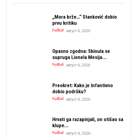
„Mora brže…“ Stanković dobio
prvu kritiku
Fudbal
август 6, 2026
Opasno zgodna: Skinula se
supruga Lionela Mesija...
Fudbal
август 6, 2026
Preokret: Kako je Infantivno
dobio podršku?
Fudbal
август 6, 2026
Hrvati ga razapinjali, on otišao sa
klupe...
Fudbal
август 6, 2026