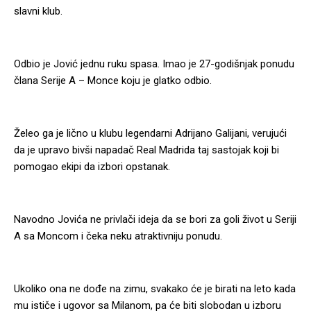
slavni klub.
Odbio je Jović jednu ruku spasa. Imao je 27-godišnjak ponudu
člana Serije A – Monce koju je glatko odbio.
Želeo ga je lično u klubu legendarni Adrijano Galijani, verujući
da je upravo bivši napadač Real Madrida taj sastojak koji bi
pomogao ekipi da izbori opstanak.
Navodno Jovića ne privlači ideja da se bori za goli život u Seriji
A sa Moncom i čeka neku atraktivniju ponudu.
Ukoliko ona ne dođe na zimu, svakako će je birati na leto kada
mu ističe i ugovor sa Milanom, pa će biti slobodan u izboru