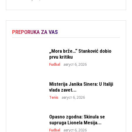
PREPORUKA ZA VAS
„Mora brže…“ Stanković dobio
prvu kritiku
Fudbal
август 6, 2026
Misterija Janika Sinera: U Italiji
vlada zavet...
Tenis
август 6, 2026
Opasno zgodna: Skinula se
supruga Lionela Mesija...
Fudbal
август 6, 2026