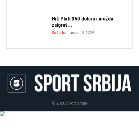
Hit: Plati 350 dolara i možda
zaigraš...
Košarka
август 6, 2026
© 2026 Sport Srbija