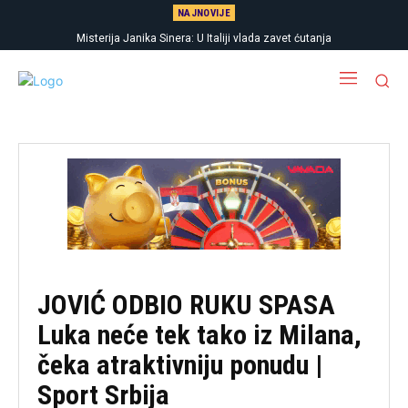
NAJNOVIJE
Misterija Janika Sinera: U Italiji vlada zavet ćutanja
JOVIĆ ODBIO RUKU SPASA
Luka neće tek tako iz Milana,
čeka atraktivniju ponudu |
Sport Srbija