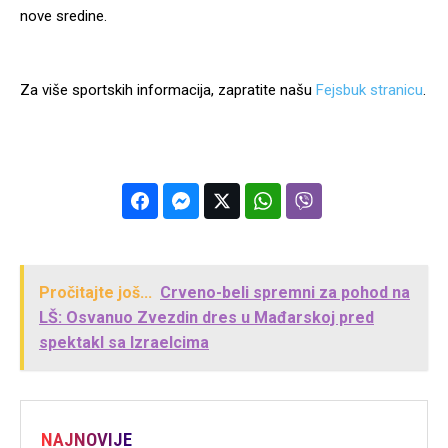
nove sredine.
Za više sportskih informacija, zapratite našu
Fejsbuk stranicu
.
Pročitajte još...
Crveno-beli spremni za pohod na
LŠ: Osvanuo Zvezdin dres u Mađarskoj pred
spektakl sa Izraelcima
NAJNOVIJE