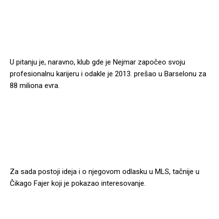
U pitanju je, naravno, klub gde je Nejmar započeo svoju
profesionalnu karijeru i odakle je 2013. prešao u Barselonu za
88 miliona evra.
Za sada postoji ideja i o njegovom odlasku u MLS, tačnije u
Čikago Fajer koji je pokazao interesovanje.