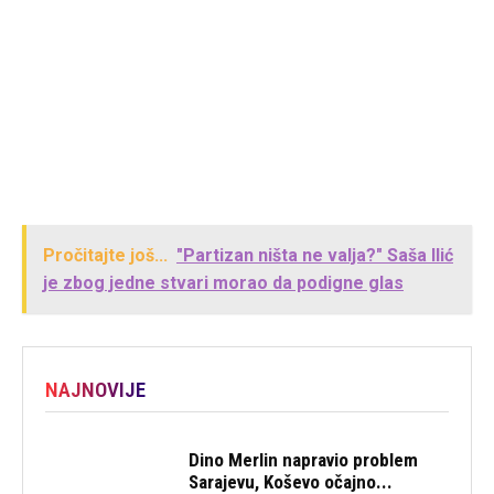
Pročitajte još...
"Partizan ništa ne valja?" Saša Ilić
je zbog jedne stvari morao da podigne glas
NAJNOVIJE
Dino Merlin napravio problem
Sarajevu, Koševo očajno...