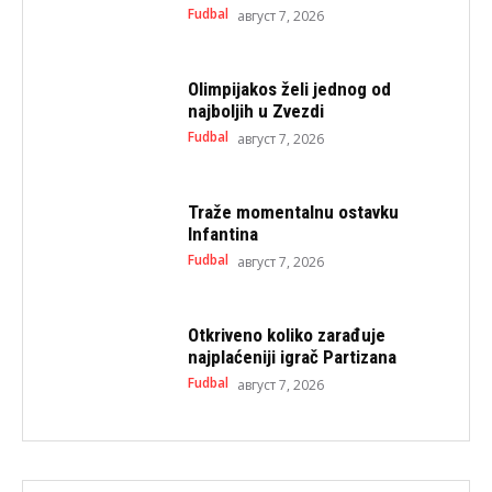
Fudbal
август 7, 2026
Olimpijakos želi jednog od
najboljih u Zvezdi
Fudbal
август 7, 2026
Traže momentalnu ostavku
Infantina
Fudbal
август 7, 2026
Otkriveno koliko zarađuje
najplaćeniji igrač Partizana
Fudbal
август 7, 2026