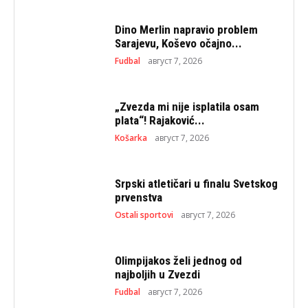
Dino Merlin napravio problem
Sarajevu, Koševo očajno...
Fudbal
август 7, 2026
„Zvezda mi nije isplatila osam
plata“! Rajaković...
Košarka
август 7, 2026
Srpski atletičari u finalu Svetskog
prvenstva
Ostali sportovi
август 7, 2026
Olimpijakos želi jednog od
najboljih u Zvezdi
Fudbal
август 7, 2026