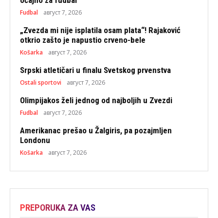
očajno za fudbal
Fudbal
август 7, 2026
„Zvezda mi nije isplatila osam plata“! Rajaković
otkrio zašto je napustio crveno-bele
Košarka
август 7, 2026
Srpski atletičari u finalu Svetskog prvenstva
Ostali sportovi
август 7, 2026
Olimpijakos želi jednog od najboljih u Zvezdi
Fudbal
август 7, 2026
Amerikanac prešao u Žalgiris, pa pozajmljen
Londonu
Košarka
август 7, 2026
PREPORUKA ZA VAS