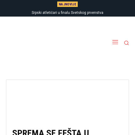
NAJNOVIJE
Srpski atletičari u finalu Svetskog prvenstva
SPREMA SE FEŠTA U